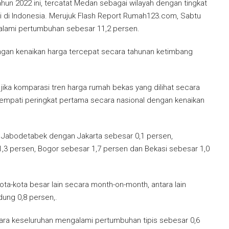
hun 2022 ini, tercatat Medan sebagai wilayah dengan tingkat
i di Indonesia. Merujuk Flash Report Rumah123.com, Sabtu
alami pertumbuhan sebesar 11,2 persen.
ngan kenaikan harga tercepat secara tahunan ketimbang
jika komparasi tren harga rumah bekas yang dilihat secara
nempati peringkat pertama secara nasional dengan kenaikan
ea Jabodetabek dengan Jakarta sebesar 0,1 persen,
,3 persen, Bogor sebesar 1,7 persen dan Bekasi sebesar 1,0
a-kota besar lain secara month-on-month, antara lain
ung 0,8 persen,.
ra keseluruhan mengalami pertumbuhan tipis sebesar 0,6