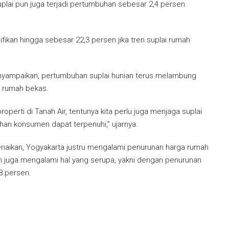
uplai pun juga terjadi pertumbuhan sebesar 2,4 persen
fikan hingga sebesar 22,3 persen jika tren suplai rumah
yampaikan, pertumbuhan suplai hunian terus melambung
li rumah bekas.
perti di Tanah Air, tentunya kita perlu juga menjaga suplai
han konsumen dapat terpenuhi,” ujarnya.
kenaikan, Yogyakarta justru mengalami penurunan harga rumah
 juga mengalami hal yang serupa, yakni dengan penurunan
8 persen.