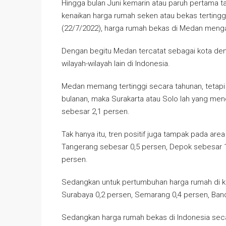
Hingga bulan Juni kemarin atau paruh pertama ta
kenaikan harga rumah seken atau bekas tertingg
(22/7/2022), harga rumah bekas di Medan meng
Dengan begitu Medan tercatat sebagai kota de
wilayah-wilayah lain di Indonesia.
Medan memang tertinggi secara tahunan, tetapi 
bulanan, maka Surakarta atau Solo lah yang me
sebesar 2,1 persen.
Tak hanya itu, tren positif juga tampak pada ar
Tangerang sebesar 0,5 persen, Depok sebesar 1
persen.
Sedangkan untuk pertumbuhan harga rumah di kot
Surabaya 0,2 persen, Semarang 0,4 persen, Band
Sedangkan harga rumah bekas di Indonesia seca