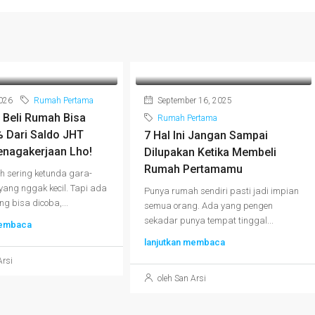
2026
Rumah Pertama
September 16, 2025
 Beli Rumah Bisa
Rumah Pertama
% Dari Saldo JHT
7 Hal Ini Jangan Sampai
enagakerjaan Lho!
Dilupakan Ketika Membeli
Rumah Pertamamu
 sering ketunda gara-
yang nggak kecil. Tapi ada
Punya rumah sendiri pasti jadi impian
ng bisa dicoba,...
semua orang. Ada yang pengen
sekadar punya tempat tinggal...
membaca
lanjutkan membaca
Arsi
oleh San Arsi