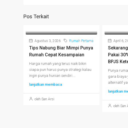
Pos Terkait
Agustus 3, 2026
Rumah Pertama
April 6, 
Tips Nabung Biar Mimpi Punya
Sekarang
Rumah Cepat Kesampaian
Pakai 30
BPJS Ket
Harga rumah yang terus naik bikin
siapa pun harus punya strategi kalau
Punya rumah
ingin punya hunian sendiri....
gara biaya 
alternatif ya
lanjutkan membaca
lanjutkan 
oleh San Arsi
oleh San 