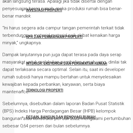
akan langsung terasa. Apalagi jika tidak disertai dengan
penyesuaian harga rumah, maka produksi rumah bisa benar-
INVESTASI PROPERTI
benar
mandek.
“Ini harus segera ada campur tangan pemerintah terkait tidak
terbendungnya material-material naik akibat kenaikan harga
KPR DAN PEMBIAYAAN PROPERTI
minyak,” ungkapnya.
Dampak lanjutannya pun juga dapat terasa pada daya serap
masyarakat untuk melakukan pembelian rumah yang dinilai tak
INTERIOR, EKSTERIOR DAN PERAWATAN RUMAH
dapat terlaksana secara optimal. Selain itu, saat ini developer
rumah subsidi hanya mampu bertahan untuk menyelesaikan
kewajiban kepada perbankan, karyawan, serta biaya
TEKNOLOGI PROPERTI
maintenance.
Sebelumnya, disebutkan dalam laporan Badan Pusat Statistik
(BPS) Indeks Harga Perdagangan Besar (IHPB) kelompok
DESAIN, BANGUN DAN RENOVASI RUMAH
bangunan atau konstruksi per Juli 2022 mengalami pertumbuhan
sebesar 0,64 persen dari bulan sebelumnya.