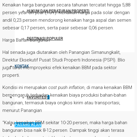
Kenaikan harga bangunan secara tahunan tercatat hingga 5,88
HUKUM DAN PERATURAN PROPERTI
persen year on year (YoY). Kenaikan harga pada solar dengan
andil 0,23 persen mendorong kenaikan harga aspal dan semen
sebesar 0,17 persen, serta pasir sebesar 0,06 persen.
DESTINASI POPULER
Harga Bahan Bangunan
Hal senada juga diutarakan oleh Panangian Simanungkalit,
Direktur Eksekutif Pusat Studi Properti Indonesia (PSPI). Blio
KONTAK
juga turut memproyeksi efek kenaikan BBM pada sektor
properti.
Kondisi ini merupakan
cost push inflation
, di mana kenaikan BBM
berpengaruh terhadap kenaikan biaya produksi bahan-bahan
FAVORITES
0
bangunan, termasuk biaya ongkos kirim atau transportasi,
menurut Panangian
“Kalau kenaikan BBM sekitar 10-20 persen, maka harga bahan
PASANG IKLAN
bangunan bisa naik 8-12 persen. Dampak tinggi akan terasa