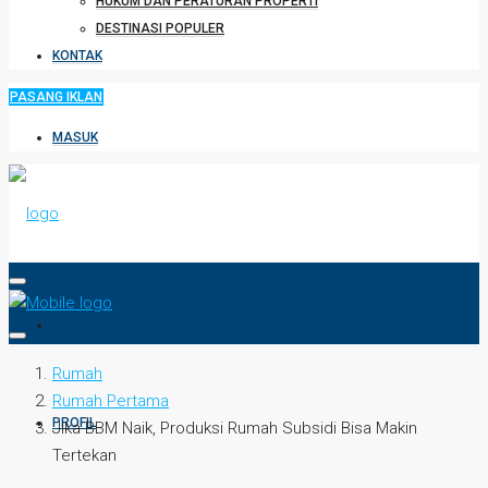
HUKUM DAN PERATURAN PROPERTI
DESTINASI POPULER
KONTAK
PASANG IKLAN
MASUK
HOME
Rumah
Rumah Pertama
PROFIL
Jika BBM Naik, Produksi Rumah Subsidi Bisa Makin
Tertekan