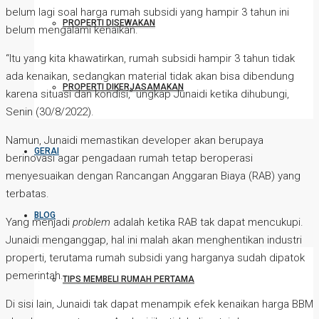
belum lagi soal harga rumah subsidi yang hampir 3 tahun ini
PROPERTI DISEWAKAN
belum mengalami kenaikan.
“Itu yang kita khawatirkan, rumah subsidi hampir 3 tahun tidak
ada kenaikan, sedangkan material tidak akan bisa dibendung
PROPERTI DIKERJASAMAKAN
karena situasi dan kondisi,” ungkap Junaidi ketika dihubungi,
Senin (30/8/2022).
Namun, Junaidi memastikan developer akan berupaya
GERAI
berinovasi agar pengadaan rumah tetap beroperasi
menyesuaikan dengan Rancangan Anggaran Biaya (RAB) yang
terbatas.
BLOG
Yang menjadi
problem
adalah ketika RAB tak dapat mencukupi.
Junaidi menganggap, hal ini malah akan menghentikan industri
properti, terutama rumah subsidi yang harganya sudah dipatok
pemerintah.
TIPS MEMBELI RUMAH PERTAMA
Di sisi lain, Junaidi tak dapat menampik efek kenaikan harga BBM