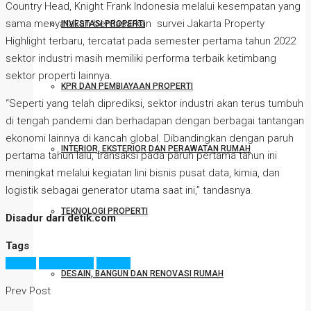
Country Head, Knight Frank Indonesia melalui kesempatan yang
sama menyatakan berdasarkan survei Jakarta Property
INVESTASI PROPERTI
Highlight terbaru, tercatat pada semester pertama tahun 2022
sektor industri masih memiliki performa terbaik ketimbang
sektor properti lainnya.
KPR DAN PEMBIAYAAN PROPERTI
“Seperti yang telah diprediksi, sektor industri akan terus tumbuh
di tengah pandemi dan berhadapan dengan berbagai tantangan
ekonomi lainnya di kancah global. Dibandingkan dengan paruh
INTERIOR, EKSTERIOR DAN PERAWATAN RUMAH
pertama tahun lalu, transaksi pada paruh pertama tahun ini
meningkat melalui kegiatan lini bisnis pusat data, kimia, dan
logistik sebagai generator utama saat ini,” tandasnya.
TEKNOLOGI PROPERTI
Disadur dari detik.com
Tags
bekasi
harga tanah
industri
DESAIN, BANGUN DAN RENOVASI RUMAH
Prev Post