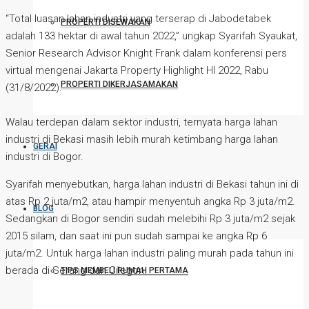
“Total luasan lahan industri yang terserap di Jabodetabek
PROPERTI DISEWAKAN
adalah 133 hektar di awal tahun 2022,” ungkap Syarifah Syaukat,
Senior Research Advisor Knight Frank dalam konferensi pers
virtual mengenai Jakarta Property Highlight HI 2022, Rabu
PROPERTI DIKERJASAMAKAN
(31/8/2022).
Walau terdepan dalam sektor industri, ternyata harga lahan
industri di Bekasi masih lebih murah ketimbang harga lahan
GERAI
industri di Bogor.
Syarifah menyebutkan, harga lahan industri di Bekasi tahun ini di
atas Rp 2 juta/m2, atau hampir menyentuh angka Rp 3 juta/m2.
BLOG
Sedangkan di Bogor sendiri sudah melebihi Rp 3 juta/m2 sejak
2015 silam, dan saat ini pun sudah sampai ke angka Rp 6
juta/m2. Untuk harga lahan industri paling murah pada tahun ini
berada di Serang dan Cilegon.
TIPS MEMBELI RUMAH PERTAMA