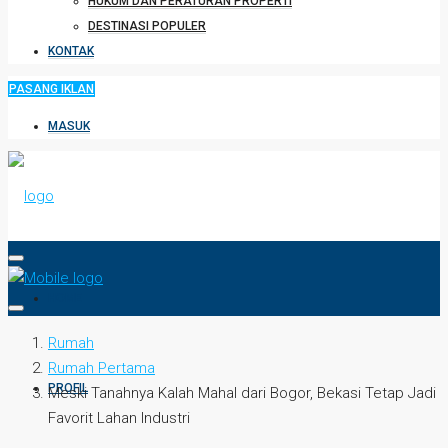
HUKUM DAN PERATURAN PROPERTI
DESTINASI POPULER
KONTAK
PASANG IKLAN
MASUK
HOME
Rumah
Rumah Pertama
PROFIL
Meski Tanahnya Kalah Mahal dari Bogor, Bekasi Tetap Jadi
Favorit Lahan Industri