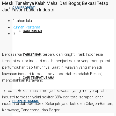
Meski Tanahnya Kalah Mahal Dari Bogor, Bekasi Tetap
CARI PROPERTI
Jadi Favorit Lahan Industri
4 tahun lalu
Rumah Pertama
CARI RUMAH
0
Berdasarkan hasil riset terbaru dari Knight Frank Indonesia,
CARI TANAH
tercatat sektor industri masih menjadi sektor yang mengalami
pertumbuhan tiap tahunnya. Saat ini wilayah yang menjadi
kawasan industri terbesar se-Jabodetabek adalah Bekasi,
CARI TEMPAT USAHA
mengalahkan Karawang
Tercatat Bekasi masih menjadi kawasan yang menyerap lahan
industri terbesar, yakni sekitar 38% dari total serapan lahan
PROPERTI DIJUAL
industri di Jabodetabek. Selanjutnya diikuti oleh Cilegon-Banten,
Karawang, Tangerang, dan Bogor.