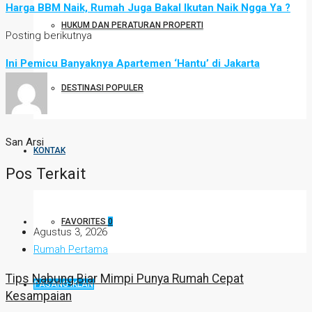
Harga BBM Naik, Rumah Juga Bakal Ikutan Naik Ngga Ya ?
HUKUM DAN PERATURAN PROPERTI
Posting berikutnya
Ini Pemicu Banyaknya Apartemen ‘Hantu’ di Jakarta
DESTINASI POPULER
San Arsi
KONTAK
Pos Terkait
FAVORITES
0
Agustus 3, 2026
Rumah Pertama
Tips Nabung Biar Mimpi Punya Rumah Cepat
PASANG IKLAN
Kesampaian