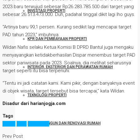
2023 baru terwujud sebesar Rp26.283.785.500 dari target yang
INVESTASI PROPERTI
sebesar 26.513.473.000. Duh, padahal tinggal dikit lagi lho guys.
“Artinya baru 99,1 persen. Kurang sedikit lagi mencapai target
PAD tahun 2023,” imbuhnya.
KPR DAN PEMBIAYAAN PROPERTI
Wildan Nafis selaku Ketua Komisi B DPRD Bantul juga mengaku
menyayangkan ketidakberhasilan Dispar menembus target PAD
sektor pariwisata pada 2023. Soalnya, dia melihat seharusnya
INTERIOR, EKSTERIOR DAN PERAWATAN RUMAH
target seperti itu bisa terpenuhi.
“Tentu ini jadi catatan kami. Kami pikir, dengan banyaknya event
di objek wisata, target tersebut bisa tercapai,” kata Wildan.
TEKNOLOGI PROPERTI
Disadur dari harianjogja.com
Tags
DESAIN, BANGUN DAN RENOVASI RUMAH
bantul
jogja
pariwisata
Prev Post