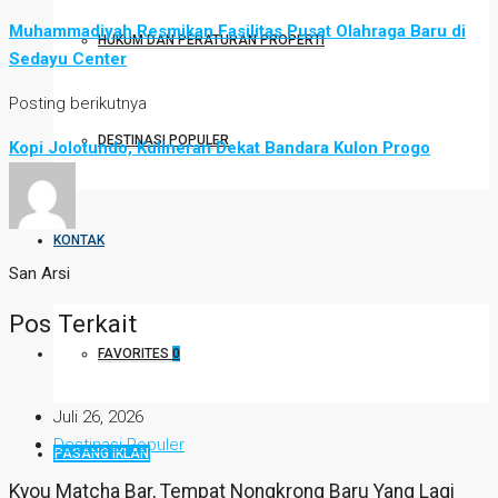
Muhammadiyah Resmikan Fasilitas Pusat Olahraga Baru di
HUKUM DAN PERATURAN PROPERTI
Sedayu Center
Posting berikutnya
DESTINASI POPULER
Kopi Jolotundo, Kulineran Dekat Bandara Kulon Progo
KONTAK
San Arsi
Pos Terkait
FAVORITES
0
Juli 26, 2026
Destinasi Populer
PASANG IKLAN
Kyou Matcha Bar, Tempat Nongkrong Baru Yang Lagi