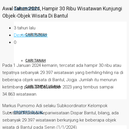
Awal Tahun 2024, Hampir 30 Ribu Wisatawan Kunjungi
CARI PROPERTI
Objek-Objek Wisata Di Bantul
3 tahun lalu
CARI RUMAH
Destinasi Populer
0
CARI TANAH
Pada 1 Januari 2024 kemarin, tercatat ada hampir 30 ribu atau
tepatnya sebanyak 29.397 wisatawan yang berhiling-hiling ria di
beberapa objek wisata di Bantul, Jogja. Jumlah itu menurun
CARI TEMPAT USAHA
ketimbang pada 31 Desember 2023 yang tembus sampai
34.863 wisatawan.
Markus Purnomo Adi selaku Subkoordinator Kelompok
PROPERTI DIJUAL
Substansi Promosi Kepariwisataan Dispar Bantul, bilang, ada
sebanyak 29.397 wisatawan berkunjung ke beberapa objek
wisata di Bantul pada Senin (1/1/2024).