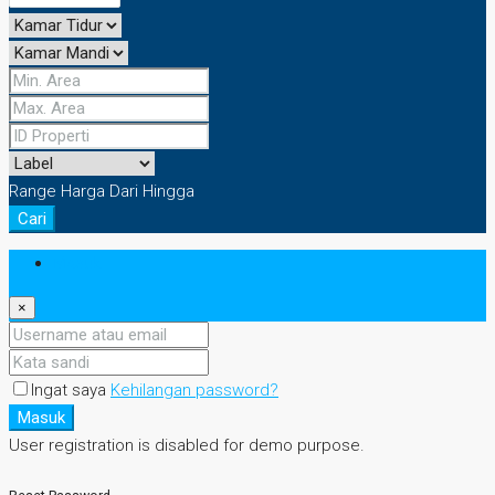
Range Harga
Dari
Hingga
Cari
Masuk
×
Ingat saya
Kehilangan password?
Masuk
User registration is disabled for demo purpose.