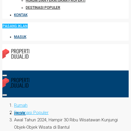
HUKUM DAN PERATURAN PROPERTI
DESTINASI POPULER
KONTAK
PASANG IKLAN
MASUK
HOME
Rumah
Destinasi Populer
PROFIL
Awal Tahun 2024, Hampir 30 Ribu Wisatawan Kunjungi
Objek-Objek Wisata di Bantul