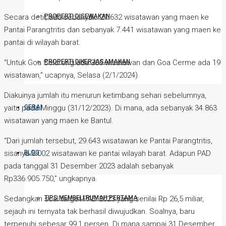
PROPERTI DISEWAKAN
Secara detil, ada sebanyak 21.632 wisatawan yang maen ke
Pantai Parangtritis dan sebanyak 7.441 wisatawan yang maen ke
pantai di wilayah barat.
PROPERTI DIKERJASAMAKAN
“Untuk Goa Selarong ada 305 wisatawan dan Goa Cerme ada 19
wisatawan,” ucapnya, Selasa (2/1/2024).
Diakuinya jumlah itu menurun ketimbang sehari sebelumnya,
GERAI
yaitu pada Minggu (31/12/2023). Di mana, ada sebanyak 34.863
wisatawan yang maen ke Bantul.
“Dari jumlah tersebut, 29.643 wisatawan ke Pantai Parangtritis,
BLOG
sisanya 5.002 wisatawan ke pantai wilayah barat. Adapun PAD
pada tanggal 31 Desember 2023 adalah sebanyak
Rp336.905.750,” ungkapnya.
TIPS MEMBELI RUMAH PERTAMA
Sedangkan soal target PAD 2023 yang senilai Rp 26,5 miliar,
sejauh ini ternyata tak berhasil diwujudkan. Soalnya, baru
terpenuhi sebesar 99,1 persen. Di mana sampai 31 Desember