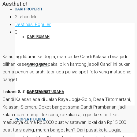
Aesthetic!
CARI PROPERTI
2 tahun lalu
Destinasi Populer
0
CARI RUMAH
Kalau lagi liburan ke Jogja, mampir ke Candi Kalasan bisa jadi
pilihan kece yang gak bakal bikin kantong jebol! Candi ini bukan
CARI TANAH
cuma penuh sejarah, tapi juga punya spot foto yang instagenic
banget.
Lokasi & Tiket Masuk
CARI TEMPAT USAHA
Candi Kalasan ada di Jalan Raya Jogja-Solo, Desa Tirtomartani,
Kalasan, Sleman. Deket banget sama Candi Prambanan, jadi
kalau udah mampir ke sana, sekalian aja gas ke sini! Tiket
PROPERTI DIJUAL
masuknya cuma Rp6.000 buat wisatawan lokal dan Rp15.000
buat turis asing, murah banget kan? Dari pusat kota Jogja,