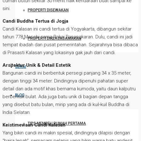
cuman butuh sekitar 30 menit naik kendaraan buat sampai ke
sini.
PROPERTI DISEWAKAN
Candi Buddha Tertua di Jogja
Candi Kalasan ini candi tertua di Yogyakarta, dibangun sekitar
tahun 778 Masehi sama Rakai Panangkaran. Dulu, candi ini jadi
PROPERTI DIKERJASAMAKAN
tempat ibadah dan pusat pemerintahan. Sejarahnya bisa dibaca
di Prasasti Kalasan yang lokasinya gak jauh dari candi.
Arsitektur Unik & Detail Estetik
GERAI
Bangunan candi ini berbentuk persegi panjang 34 x 35 meter,
dengan tinggi 34 meter. Dindingnya dipenuhi pahatan super
detail dan ada motif khas bernama kumoda, yaitu daun kalputru
BLOG
berbentuk bulat. Ada juga batu unik di bagian depan tangga
yang disebut batu bulan, mirip yang ada di kuil-kuil Buddha di
India Selatan.
TIPS MEMBELI RUMAH PERTAMA
Keistimewaan Candi Kalasan
Yang bikin candi ini makin spesial, dindingnya dilapisi dengan
“bajra lepah”, semacam pelapis yang bikin warna batu andesit