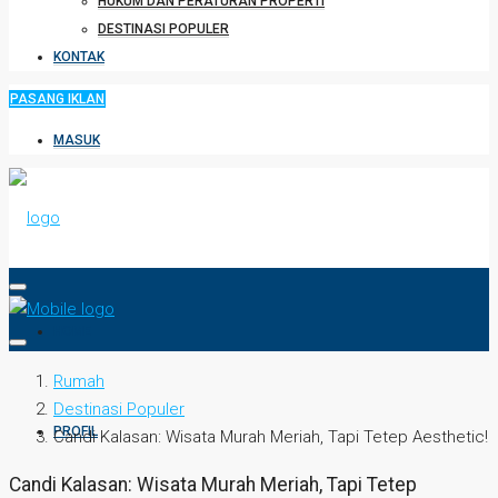
HUKUM DAN PERATURAN PROPERTI
DESTINASI POPULER
KONTAK
PASANG IKLAN
MASUK
HOME
Rumah
Destinasi Populer
PROFIL
Candi Kalasan: Wisata Murah Meriah, Tapi Tetep Aesthetic!
Candi Kalasan: Wisata Murah Meriah, Tapi Tetep