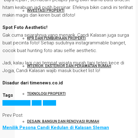
hitam keabuan jadi putih bersinar. Efeknya bikin candi ini terlihat
INVESTASI PROPERTI
makin magis dan keren buat difoto!
Spot Foto Aesthetic!
Gak cuma sejarahnya yang menarik, Candi Kalasan juga surga
KPR DAN PEMBIAYAAN PROPERTI
buat pecinta foto! Setiap sudutnya instagrammable banget,
cocok buat hunting foto atau selfie aesthetic.
Jadi, kalau lagi cari tempat wisata murah tapi tetep kece di
INTERIOR, EKSTERIOR DAN PERAWATAN RUMAH
Jogja, Candi Kalasan wajib masuk bucket list lo!
Disadur dari timenews.co.id
TEKNOLOGI PROPERTI
Tags
candi kalasan
jogja
wisata
Prev Post
DESAIN, BANGUN DAN RENOVASI RUMAH
Menilik Pesona Candi Kedulan di Kalasan Sleman