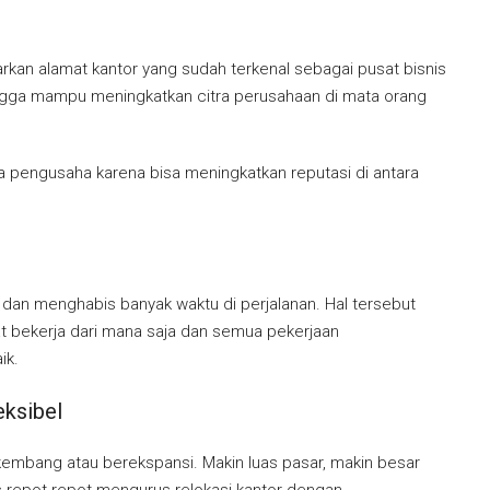
rkan alamat kantor yang sudah terkenal sebagai pusat bisnis
ngga mampu meningkatkan citra perusahaan di mata orang
a pengusaha karena bisa meningkatkan reputasi di antara
dan menghabis banyak waktu di perjalanan. Hal tersebut
pat bekerja dari mana saja dan semua pekerjaan
ik.
eksibel
kembang atau berekspansi. Makin luas pasar, makin besar
us repot-repot mengurus relokasi kantor dengan