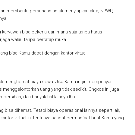
a akan membantu persuhaan untuk menyiapkan akta, NPWP,
nya.
 karyawan bisa bekerja dari mana saja tanpa harus
erjaga walau tanpa bertatap muka.
yang bisa Kamu dapat dengan kantor virtual.
untuk menghemat biaya sewa. Jika Kamu ingin mempunyai
us menggelontorkan uang yang tidak sedikit. Ongkos ini juga
ersihan, dan banyak hal lainnya lho.
g bisa dihemat. Tetapi biaya operasional lainnya seperti air,
n kantor virtual ini tentunya sangat bermanfaat buat Kamu yang