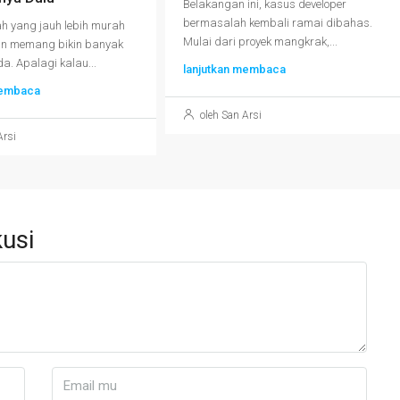
Belakangan ini, kasus developer
bermasalah kembali ramai dibahas.
 yang jauh lebih murah
Mulai dari proyek mangkrak,...
an memang bikin banyak
a. Apalagi kalau...
lanjutkan membaca
membaca
oleh San Arsi
Arsi
usi