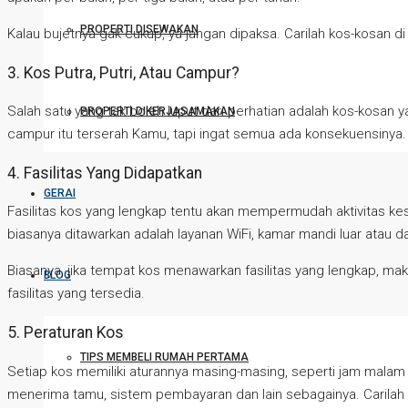
PROPERTI DISEWAKAN
Kalau bujetnya gak cukup, ya jangan dipaksa. Carilah kos-kosan di
3. Kos Putra, Putri, Atau Campur?
Salah satu yang tak boleh luput dari perhatian adalah kos-kosan ya
PROPERTI DIKERJASAMAKAN
campur itu terserah Kamu, tapi ingat semua ada konsekuensinya.
4. Fasilitas Yang Didapatkan
GERAI
Fasilitas kos yang lengkap tentu akan mempermudah aktivitas kes
biasanya ditawarkan adalah layanan WiFi, kamar mandi luar atau da
Biasanya, jika tempat kos menawarkan fasilitas yang lengkap, ma
BLOG
fasilitas yang tersedia.
5. Peraturan Kos
TIPS MEMBELI RUMAH PERTAMA
Setiap kos memiliki aturannya masing-masing, seperti jam malam 
menerima tamu, sistem pembayaran dan lain sebagainya. Carilah