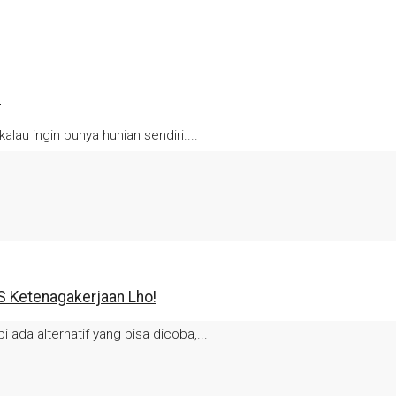
n
alau ingin punya hunian sendiri....
S Ketenagakerjaan Lho!
 ada alternatif yang bisa dicoba,...