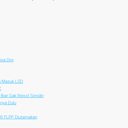
ia Dini
au Masuk LSD
C
 Biar Gak Repot Sendiri
nya Dulu
KPR FLPP Diutamakan