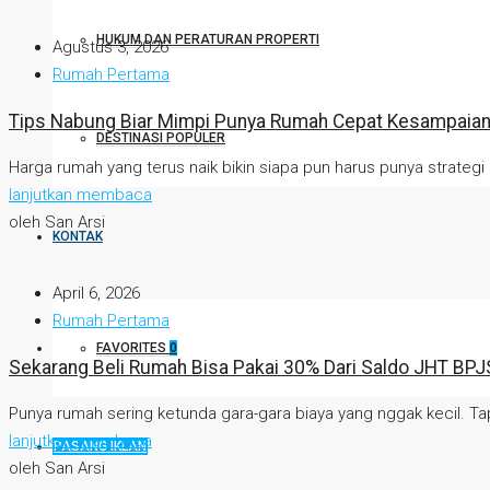
HUKUM DAN PERATURAN PROPERTI
Agustus 3, 2026
Rumah Pertama
Tips Nabung Biar Mimpi Punya Rumah Cepat Kesampaia
DESTINASI POPULER
Harga rumah yang terus naik bikin siapa pun harus punya strategi k
lanjutkan membaca
oleh San Arsi
KONTAK
April 6, 2026
Rumah Pertama
FAVORITES
0
Sekarang Beli Rumah Bisa Pakai 30% Dari Saldo JHT BPJ
Punya rumah sering ketunda gara-gara biaya yang nggak kecil. Tapi
lanjutkan membaca
PASANG IKLAN
oleh San Arsi