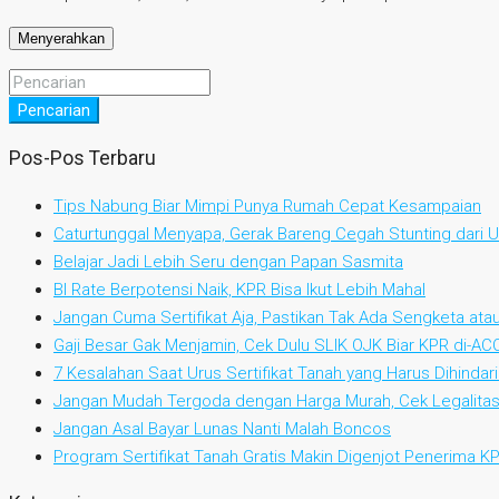
Pencarian
Pos-Pos Terbaru
Tips Nabung Biar Mimpi Punya Rumah Cepat Kesampaian
Caturtunggal Menyapa, Gerak Bareng Cegah Stunting dari Us
Belajar Jadi Lebih Seru dengan Papan Sasmita
BI Rate Berpotensi Naik, KPR Bisa Ikut Lebih Mahal
Jangan Cuma Sertifikat Aja, Pastikan Tak Ada Sengketa at
Gaji Besar Gak Menjamin, Cek Dulu SLIK OJK Biar KPR di-AC
7 Kesalahan Saat Urus Sertifikat Tanah yang Harus Dihindari
Jangan Mudah Tergoda dengan Harga Murah, Cek Legalitas
Jangan Asal Bayar Lunas Nanti Malah Boncos
Program Sertifikat Tanah Gratis Makin Digenjot Penerima 