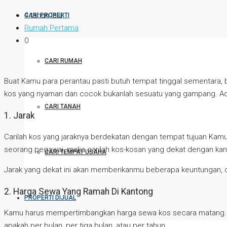
4 tahun lalu
CARI PROPERTI
Rumah Pertama
0
CARI RUMAH
Buat Kamu para perantau pasti butuh tempat tinggal sementara,
kos yang nyaman dan cocok bukanlah sesuatu yang gampang. Ada 
CARI TANAH
1. Jarak
Carilah kos yang jaraknya berdekatan dengan tempat tujuan Kam
seorang pegawai, maka carilah kos-kosan yang dekat dengan kan
CARI TEMPAT USAHA
Jarak yang dekat ini akan memberikanmu beberapa keuntungan, di
2. Harga Sewa Yang Ramah Di Kantong
PROPERTI DIJUAL
Kamu harus mempertimbangkan harga sewa kos secara matang. Wa
apakah per bulan, per tiga bulan, atau per tahun.