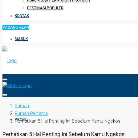
HUKUM DAN PERATURAN PROPERTI
DESTINASI POPULER
KONTAK
PASANG IKLAN
MASUK
HOME
Rumah
Rumah Pertama
PROFIL
Perhatikan 5 Hal Penting Ini Sebelum Kamu Ngekos
Perhatikan 5 Hal Penting Ini Sebelum Kamu Ngekos