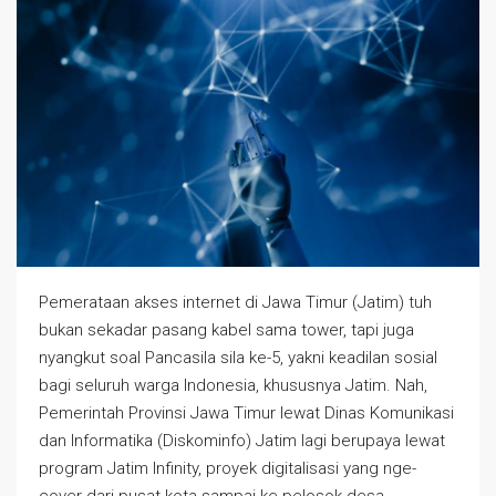
Pemerataan akses internet di Jawa Timur (Jatim) tuh
bukan sekadar pasang kabel sama tower, tapi juga
nyangkut soal Pancasila sila ke-5, yakni keadilan sosial
bagi seluruh warga Indonesia, khususnya Jatim. Nah,
Pemerintah Provinsi Jawa Timur lewat Dinas Komunikasi
dan Informatika (Diskominfo) Jatim lagi berupaya lewat
program Jatim Infinity, proyek digitalisasi yang nge-
cover dari pusat kota sampai ke pelosok desa.