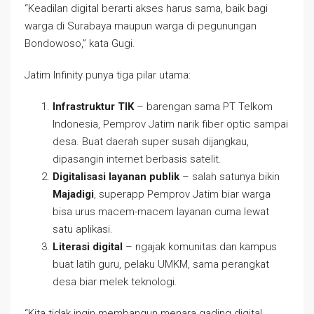
“Keadilan digital berarti akses harus sama, baik bagi
warga di Surabaya maupun warga di pegunungan
Bondowoso,” kata Gugi.
Jatim Infinity punya tiga pilar utama:
Infrastruktur TIK
– barengan sama PT Telkom
Indonesia, Pemprov Jatim narik fiber optic sampai
desa. Buat daerah super susah dijangkau,
dipasangin internet berbasis satelit.
Digitalisasi layanan publik
– salah satunya bikin
Majadigi
, superapp Pemprov Jatim biar warga
bisa urus macem-macem layanan cuma lewat
satu aplikasi.
Literasi digital
– ngajak komunitas dan kampus
buat latih guru, pelaku UMKM, sama perangkat
desa biar melek teknologi.
“Kita tidak ingin membangun menara gading digital.