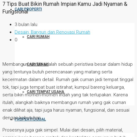
7 Tips Buat Bikin Rumah Impian Kamu Jadi Nyaman &
CARI PROPERTI
Fungsional
3 bulan lalu
Desain, Bangun dan Renovasi Rumah
CARI RUMAH
0
Membangun rumah adalah sebuah peristiwa besar dalam hidup
CARI TANAH
yang tentunya butuh perencanaan yang matang serta
kecermatan dalam detail. Rumah gak cuman jadi tempat tinggal
tok, tapi juga tempat buat istirahat, kumpul bareng keluarga,
CARI TEMPAT USAHA
serta bikin momen-momen indah yang tak terlupakan. Karena
itulah, alangkah baiknya membangun rumah yang gak cuman
enak dilihat aja, tapi juga harus nyaman, fungsional, dan sesuai
dengan kebutuhan.
PROPERTI DIJUAL
Prosesnya juga gak simpel. Mulai dari desain, pilih material,