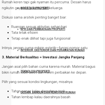
Rumah keren tapi gak nyaman itu percuma. Desain harus
ngikutin gaya hidup kamu dan keluarga.
INVESTASI PROPERTI
Diskusi sama arsitek penting banget biar:
Ruangan sesuai aktivitas sehari-hari
KPR DAN PEMBIAYAAN PROPERTI
Tata letak efisien
Tetap enak dilihat tapi juga fungsional
Intinya, jangan cuma mikirin estetik—fungsi nomor satu.
INTERIOR, EKSTERIOR DAN PERAWATAN RUMAH
3. Material Berkualitas = Investasi Jangka Panjang
Jangan asal pilih bahan cuma karena murah. Material bagus
TEKNOLOGI PROPERTI
bikin rumah lebih awet dan minim perbaikan ke depan.
Pilih yang sesuai kondisi lingkungan, misalnya:
Tahan panas kalau daerahnya terik
DESAIN, BANGUN DAN RENOVASI RUMAH
Tahan lembap kalau daerahnya basah