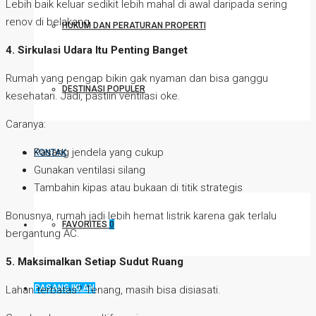
Lebih baik keluar sedikit lebih mahal di awal daripada sering
renov di belakang.
HUKUM DAN PERATURAN PROPERTI
4. Sirkulasi Udara Itu Penting Banget
Rumah yang pengap bikin gak nyaman dan bisa ganggu
DESTINASI POPULER
kesehatan. Jadi, pastiin ventilasi oke.
Caranya:
Pasang jendela yang cukup
KONTAK
Gunakan ventilasi silang
Tambahin kipas atau bukaan di titik strategis
Bonusnya, rumah jadi lebih hemat listrik karena gak terlalu
FAVORITES
0
bergantung AC.
5. Maksimalkan Setiap Sudut Ruang
PASANG IKLAN
Lahan terbatas? Tenang, masih bisa disiasati.