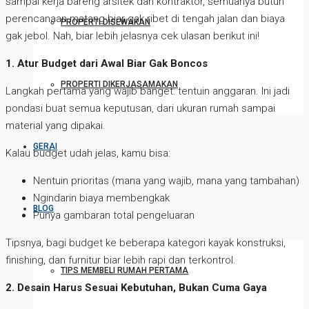
sampai kerja bareng arsitek dan kontraktor, semuanya butuh
perencanaan matang biar gak ribet di tengah jalan dan biaya
PROPERTI DISEWAKAN
gak jebol. Nah, biar lebih jelasnya cek ulasan berikut ini!
1. Atur Budget dari Awal Biar Gak Boncos
PROPERTI DIKERJASAMAKAN
Langkah pertama yang wajib banget: tentuin anggaran. Ini jadi
pondasi buat semua keputusan, dari ukuran rumah sampai
material yang dipakai.
GERAI
Kalau budget udah jelas, kamu bisa:
Nentuin prioritas (mana yang wajib, mana yang tambahan)
Ngindarin biaya membengkak
BLOG
Punya gambaran total pengeluaran
Tipsnya, bagi budget ke beberapa kategori kayak konstruksi,
finishing, dan furnitur biar lebih rapi dan terkontrol.
TIPS MEMBELI RUMAH PERTAMA
2. Desain Harus Sesuai Kebutuhan, Bukan Cuma Gaya