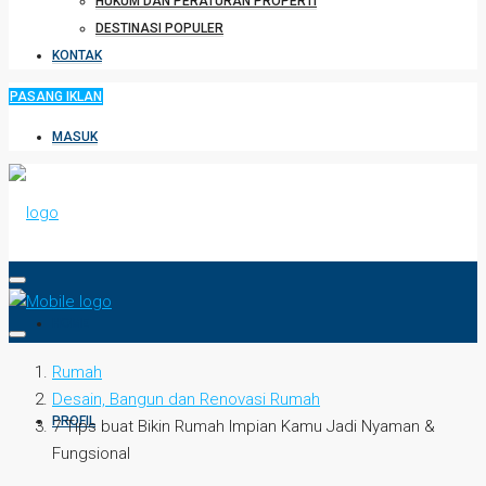
HUKUM DAN PERATURAN PROPERTI
DESTINASI POPULER
KONTAK
PASANG IKLAN
MASUK
HOME
Rumah
Desain, Bangun dan Renovasi Rumah
PROFIL
7 Tips buat Bikin Rumah Impian Kamu Jadi Nyaman &
Fungsional