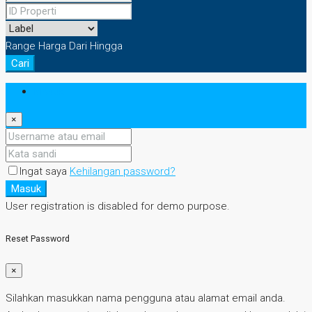
Range Harga
Dari
Hingga
Cari
Masuk
×
Ingat saya
Kehilangan password?
Masuk
User registration is disabled for demo purpose.
Reset Password
×
Silahkan masukkan nama pengguna atau alamat email anda.