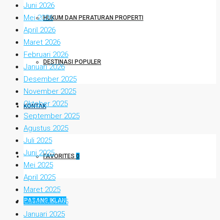
Juni 2026
Mei 2026
HUKUM DAN PERATURAN PROPERTI
April 2026
Maret 2026
Februari 2026
DESTINASI POPULER
Januari 2026
Desember 2025
November 2025
Oktober 2025
KONTAK
September 2025
Agustus 2025
Juli 2025
Juni 2025
FAVORITES
0
Mei 2025
April 2025
Maret 2025
PASANG IKLAN
Februari 2025
Januari 2025