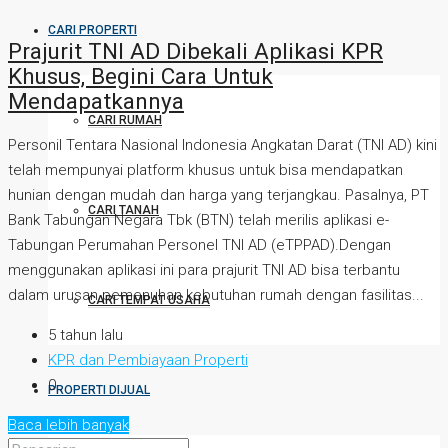
CARI PROPERTI
Prajurit TNI AD Dibekali Aplikasi KPR
Khusus, Begini Cara Untuk
Mendapatkannya
CARI RUMAH
Personil Tentara Nasional Indonesia Angkatan Darat (TNI AD) kini
telah mempunyai platform khusus untuk bisa mendapatkan
hunian dengan mudah dan harga yang terjangkau. Pasalnya, PT
CARI TANAH
Bank Tabungan Negara Tbk (BTN) telah merilis aplikasi e-
Tabungan Perumahan Personel TNI AD (eTPPAD).Dengan
menggunakan aplikasi ini para prajurit TNI AD bisa terbantu
dalam urusan pemenuhan kebutuhan rumah dengan fasilitas...
CARI TEMPAT USAHA
5 tahun lalu
KPR dan Pembiayaan Properti
0
PROPERTI DIJUAL
Baca lebih banyak