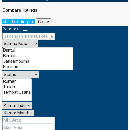
Compare listings
Membandingkan
Close
Pencarian