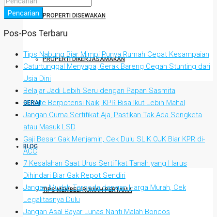
Pencarian
PROPERTI DISEWAKAN
Pos-Pos Terbaru
Tips Nabung Biar Mimpi Punya Rumah Cepat Kesampaian
PROPERTI DIKERJASAMAKAN
Caturtunggal Menyapa, Gerak Bareng Cegah Stunting dari
Usia Dini
Belajar Jadi Lebih Seru dengan Papan Sasmita
BI Rate Berpotensi Naik, KPR Bisa Ikut Lebih Mahal
GERAI
Jangan Cuma Sertifikat Aja, Pastikan Tak Ada Sengketa
atau Masuk LSD
Gaji Besar Gak Menjamin, Cek Dulu SLIK OJK Biar KPR di-
BLOG
ACC
7 Kesalahan Saat Urus Sertifikat Tanah yang Harus
Dihindari Biar Gak Repot Sendiri
Jangan Mudah Tergoda dengan Harga Murah, Cek
TIPS MEMBELI RUMAH PERTAMA
Legalitasnya Dulu
Jangan Asal Bayar Lunas Nanti Malah Boncos