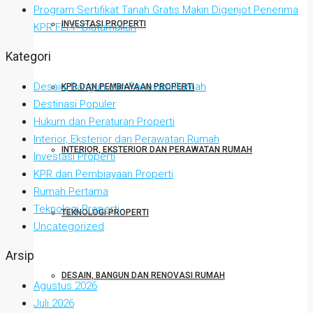
Program Sertifikat Tanah Gratis Makin Digenjot Penerima
INVESTASI PROPERTI
KPR FLPP Diutamakan
Kategori
Desain, Bangun dan Renovasi Rumah
KPR DAN PEMBIAYAAN PROPERTI
Destinasi Populer
Hukum dan Peraturan Properti
Interior, Eksterior dan Perawatan Rumah
INTERIOR, EKSTERIOR DAN PERAWATAN RUMAH
Investasi Properti
KPR dan Pembiayaan Properti
Rumah Pertama
Teknologi Properti
TEKNOLOGI PROPERTI
Uncategorized
Arsip
DESAIN, BANGUN DAN RENOVASI RUMAH
Agustus 2026
Juli 2026