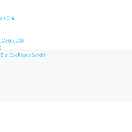
ia Dini
au Masuk LSD
C
 Biar Gak Repot Sendiri