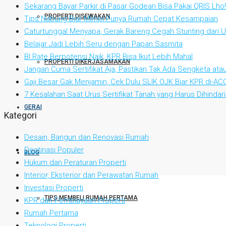
Sekarang Bayar Parkir di Pasar Godean Bisa Pakai QRIS Lho!
PROPERTI DISEWAKAN
Tips Nabung Biar Mimpi Punya Rumah Cepat Kesampaian
Caturtunggal Menyapa, Gerak Bareng Cegah Stunting dari Us
Belajar Jadi Lebih Seru dengan Papan Sasmita
BI Rate Berpotensi Naik, KPR Bisa Ikut Lebih Mahal
PROPERTI DIKERJASAMAKAN
Jangan Cuma Sertifikat Aja, Pastikan Tak Ada Sengketa at
Gaji Besar Gak Menjamin, Cek Dulu SLIK OJK Biar KPR di-AC
7 Kesalahan Saat Urus Sertifikat Tanah yang Harus Dihindari
GERAI
Kategori
Desain, Bangun dan Renovasi Rumah
Destinasi Populer
BLOG
Hukum dan Peraturan Properti
Interior, Eksterior dan Perawatan Rumah
Investasi Properti
TIPS MEMBELI RUMAH PERTAMA
KPR dan Pembiayaan Properti
Rumah Pertama
Teknologi Properti