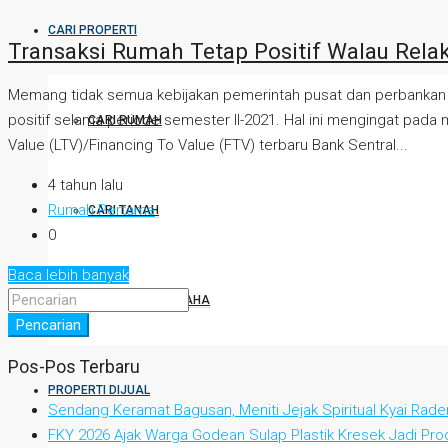
CARI PROPERTI
Transaksi Rumah Tetap Positif Walau Relak
Memang tidak semua kebijakan pemerintah pusat dan perbankan be
positif selama periode semester II-2021. Hal ini mengingat pada
CARI RUMAH
Value (LTV)/Financing To Value (FTV) terbaru Bank Sentral...
4 tahun lalu
Rumah Pertama
CARI TANAH
0
Baca lebih banyak
CARI TEMPAT USAHA
Pencarian
Pos-Pos Terbaru
PROPERTI DIJUAL
Sendang Keramat Bagusan, Meniti Jejak Spiritual Kyai Rad
FKY 2026 Ajak Warga Godean Sulap Plastik Kresek Jadi Prod