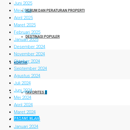
Juni 2025
Mei 2025
HUKUM DAN PERATURAN PROPERTI
April 2025
Maret 2025
Februari 2025
DESTINASI POPULER
Januari 2025
Desember 2024
November 2024
Oktober 2024
KONTAK
September 2024
Agustus 2024
Juli 2024
Juni 2024
FAVORITES
0
Mei 2024
April 2024
Maret 2024
PASANG IKLAN
Februari 2024
Januari 2024