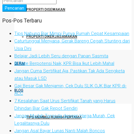
Pencarian
PROPERTI DISEWAKAN
Pos-Pos Terbaru
Tips Nabung Biar Mimpi Punya Rumah Cepat Kesampaian
PROPERTI DIKERJASAMAKAN
Caturtunggal Menyapa, Gerak Bareng Cegah Stunting dari
Usia Dini
Belajar Jadi Lebih Seru dengan Papan Sasmita
BI Rate Berpotensi Naik, KPR Bisa Ikut Lebih Mahal
GERAI
Jangan Cuma Sertifikat Aja, Pastikan Tak Ada Sengketa
atau Masuk LSD
Gaji Besar Gak Menjamin, Cek Dulu SLIK OJK Biar KPR di-
BLOG
ACC
7 Kesalahan Saat Urus Sertifikat Tanah yang Harus
Dihindari Biar Gak Repot Sendiri
Jangan Mudah Tergoda dengan Harga Murah, Cek
TIPS MEMBELI RUMAH PERTAMA
Legalitasnya Dulu
Jangan Asal Bayar Lunas Nanti Malah Boncos