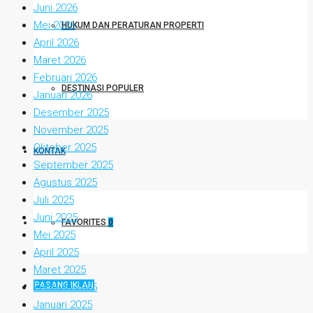
Juni 2026
Mei 2026
HUKUM DAN PERATURAN PROPERTI
April 2026
Maret 2026
Februari 2026
DESTINASI POPULER
Januari 2026
Desember 2025
November 2025
Oktober 2025
KONTAK
September 2025
Agustus 2025
Juli 2025
Juni 2025
FAVORITES
0
Mei 2025
April 2025
Maret 2025
PASANG IKLAN
Februari 2025
Januari 2025