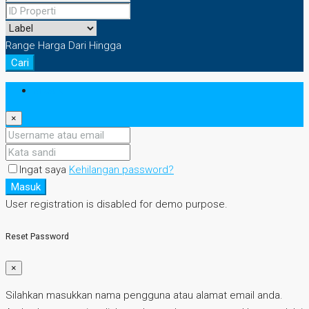
Range Harga
Dari
Hingga
Cari
Masuk
×
Ingat saya
Kehilangan password?
Masuk
User registration is disabled for demo purpose.
Reset Password
×
Silahkan masukkan nama pengguna atau alamat email anda.