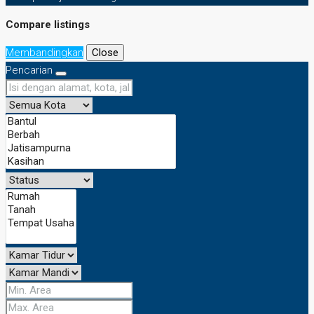
Compare listings
Membandingkan
Close
Pencarian