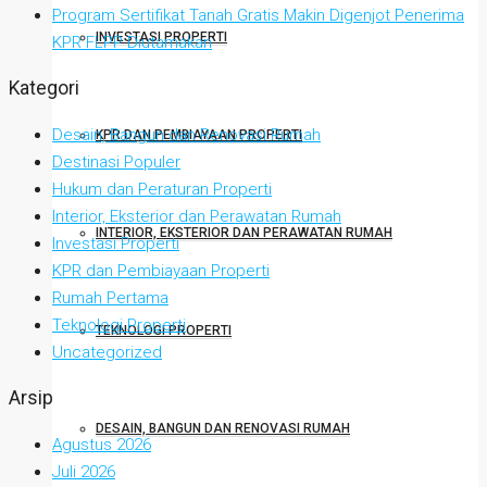
Program Sertifikat Tanah Gratis Makin Digenjot Penerima
INVESTASI PROPERTI
KPR FLPP Diutamakan
Kategori
Desain, Bangun dan Renovasi Rumah
KPR DAN PEMBIAYAAN PROPERTI
Destinasi Populer
Hukum dan Peraturan Properti
Interior, Eksterior dan Perawatan Rumah
INTERIOR, EKSTERIOR DAN PERAWATAN RUMAH
Investasi Properti
KPR dan Pembiayaan Properti
Rumah Pertama
Teknologi Properti
TEKNOLOGI PROPERTI
Uncategorized
Arsip
DESAIN, BANGUN DAN RENOVASI RUMAH
Agustus 2026
Juli 2026