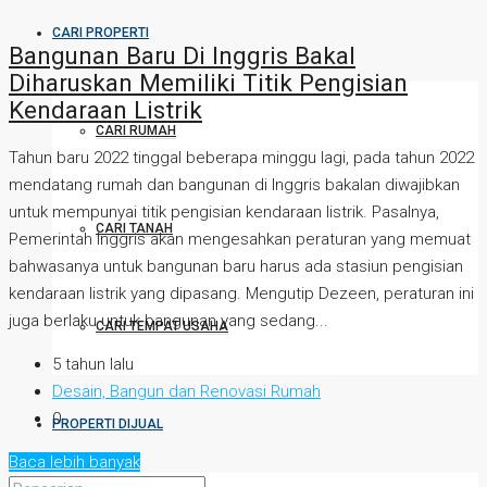
CARI PROPERTI
Bangunan Baru Di Inggris Bakal
Diharuskan Memiliki Titik Pengisian
Kendaraan Listrik
CARI RUMAH
Tahun baru 2022 tinggal beberapa minggu lagi, pada tahun 2022
mendatang rumah dan bangunan di Inggris bakalan diwajibkan
untuk mempunyai titik pengisian kendaraan listrik. Pasalnya,
CARI TANAH
Pemerintah Inggris akan mengesahkan peraturan yang memuat
bahwasanya untuk bangunan baru harus ada stasiun pengisian
kendaraan listrik yang dipasang. Mengutip Dezeen, peraturan ini
juga berlaku untuk bangunan yang sedang...
CARI TEMPAT USAHA
5 tahun lalu
Desain, Bangun dan Renovasi Rumah
0
PROPERTI DIJUAL
Baca lebih banyak