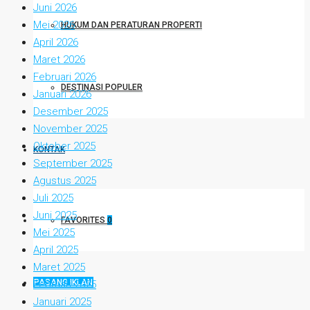
Juni 2026
Mei 2026
HUKUM DAN PERATURAN PROPERTI
April 2026
Maret 2026
Februari 2026
DESTINASI POPULER
Januari 2026
Desember 2025
November 2025
Oktober 2025
KONTAK
September 2025
Agustus 2025
Juli 2025
Juni 2025
FAVORITES
0
Mei 2025
April 2025
Maret 2025
PASANG IKLAN
Februari 2025
Januari 2025