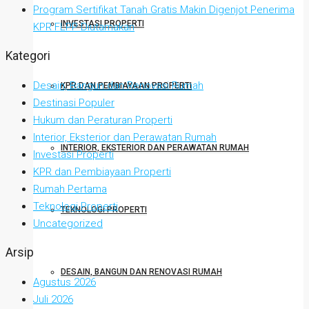
Program Sertifikat Tanah Gratis Makin Digenjot Penerima
INVESTASI PROPERTI
KPR FLPP Diutamakan
Kategori
Desain, Bangun dan Renovasi Rumah
KPR DAN PEMBIAYAAN PROPERTI
Destinasi Populer
Hukum dan Peraturan Properti
Interior, Eksterior dan Perawatan Rumah
INTERIOR, EKSTERIOR DAN PERAWATAN RUMAH
Investasi Properti
KPR dan Pembiayaan Properti
Rumah Pertama
Teknologi Properti
TEKNOLOGI PROPERTI
Uncategorized
Arsip
DESAIN, BANGUN DAN RENOVASI RUMAH
Agustus 2026
Juli 2026