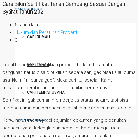
Cara Bikin Sertifikat Tanah Gampang Sesuai Dengan
CARI PROPERTI
Syarat Tahun 2021
5 tahun lalu
Hukum dan Peraturan Properti
CARI RUMAH
0
Legalitas atas kepemilikian properti baik itu tanah atau
CARI TANAH
bangunan harus bisa dibuktikan secara sah, gak bisa kalau cuma
asal klaim “ini punya gue”. Maka dari itu, setelah Kamu
melakukan pembelian, jangan lupa bikin sertifikatnya.
CARI TEMPAT USAHA
Sertifikat ini gak cuman memperjelas status hukum, tapi bisa
membantumu dari berbagai masalah sengketa di masa depan.
Kamu harus melengkapi sejumlah dokumen yang diperlukan
PROPERTI DIJUAL
sebagai syarat kelengkapan sebelum Kamu mengajukan
permohonan pembuatan sertifikat, antara lain adalah: