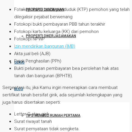
Fotokopi kartu tanda penduduk (KTP) pemohon yang telah
PROPERTI DISEWAKAN
dilegalisir pejabat berwenang
Fotokopi bukti pembayaran PBB tahun terakhir
Fotokopi kartu keluarga (KK) dari pemohon
PROPERTI DIKERJASAMAKAN
Fotokopi NPWP
Izin mendirikan bangunan (IMB)
Akta jual beli (AJB)
Pajak Penghasilan (PPh)
GERAI
Bukti pelunasan pembayaran bea perolehan hak atas
tanah dan bangunan (BPHTB).
Sementara itu, jika Kamu ingin menerapkan cara membuat
BLOG
sertifikat tanah bersifat girik, ada sejumlah kelengkapan yang
juga harus disertakan seperti:
Letter C atau girik
TIPS MEMBELI RUMAH PERTAMA
Surat riwayat tanah
Surat pernyataan tidak sengketa.