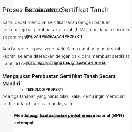
Proses Pembuatan Sertifikat Tanah
INVESTASI PROPERTI
Kamu dapat membuat sertifikat tanah dengan bantuan
notaris/pejabat pembuat akta tanah (PPAT) atau dapat dilakukan
KPR DAN PEMBIAYAAN PROPERTI
secara mandiri.
Ada beberapa upaya yang perlu Kamu catat agar tidak salah
kaprah, selama diterapkan dengan baik, cara membuat sertifikat
INTERIOR, EKSTERIOR DAN PERAWATAN RUMAH
tanah di bawah ini akan sangat berguna!
Mengajukan Pembuatan Sertifikat Tanah Secara
Mandiri
TEKNOLOGI PROPERTI
Ada tiga tahapan yang harus dilalui kalau Kamu ingin membuat
sertifikat tanah secara mandiri, yaitu:
Mendatangi kantor badan pertahanan nasional (BPN)
DESAIN, BANGUN DAN RENOVASI RUMAH
setempat