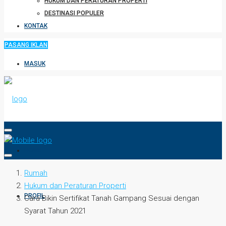
HUKUM DAN PERATURAN PROPERTI
DESTINASI POPULER
KONTAK
PASANG IKLAN
MASUK
HOME
Rumah
Hukum dan Peraturan Properti
PROFIL
Cara Bikin Sertifikat Tanah Gampang Sesuai dengan
Syarat Tahun 2021