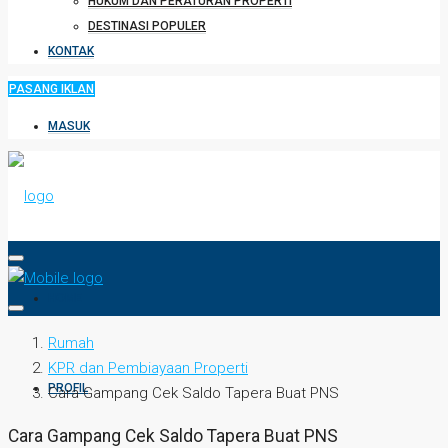
HUKUM DAN PERATURAN PROPERTI
DESTINASI POPULER
KONTAK
PASANG IKLAN
MASUK
HOME
Rumah
KPR dan Pembiayaan Properti
PROFIL
Cara Gampang Cek Saldo Tapera Buat PNS
Cara Gampang Cek Saldo Tapera Buat PNS