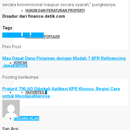
secara konvensional maupun secara syariah,” pungkasnya.
HUKUM DAN PERATURAN PROPERTI
Disadur dari finance.detik.com
Tags
bp tapera
pns
tapera
DESTINASI POPULER
Prev Post
Mau Dapat Dana Pinjaman dengan Mudah ? KPR Refinancing
KONTAK
Jawabannya
Posting berikutnya
Prajurit TNI AD Dibekali Aplikasi KPR Khusus, Begini Cara
FAVORITES
0
untuk Mendapatkannya
PASANG IKLAN
San Arsi