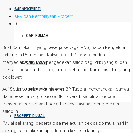
5 tahun lalu
CARI PROPERTI
KPR dan Pembiayaan Properti
0
CARI RUMAH
Buat Kamu-kamu yang bekerja sebagai PNS, Badan Pengelola
Tabungan Perumahan Rakyat atau BP Tapera sudah
menyediakan layanan pengecekan saldo bagi PNS yang sudah
CARI TANAH
menjadi peserta dari program tersebut lho. Kamu bisa langsung
cek lewat
Adi Setianto selaku Komisioner BP Tapera menerangkan bahwa
CARI TEMPAT USAHA
dana peserta yang dikelola BP Tapera bisa dilihat secara
transparan setiap saat berkat adanya layanan pengecekan
saldo ini.
PROPERTI DIJUAL
“Mulai sekarang, peserta bisa melakukan cek saldo mulai hari ini
sekaligus melakukan update data kepesertaannya.