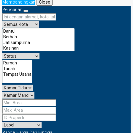
Membandingkan
Close
Pencarian
Range Harga
Dari
Hingga