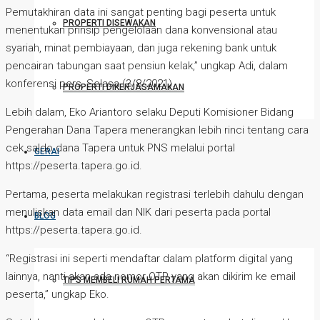
Pemutakhiran data ini sangat penting bagi peserta untuk
PROPERTI DISEWAKAN
menentukan prinsip pengelolaan dana konvensional atau
syariah, minat pembiayaan, dan juga rekening bank untuk
pencairan tabungan saat pensiun kelak,” ungkap Adi, dalam
konferensi pers, Selasa (3/8/2021).
PROPERTI DIKERJASAMAKAN
Lebih dalam, Eko Ariantoro selaku Deputi Komisioner Bidang
Pengerahan Dana Tapera menerangkan lebih rinci tentang cara
cek saldo dana Tapera untuk PNS melalui portal
GERAI
https://peserta.tapera.go.id.
Pertama, peserta melakukan registrasi terlebih dahulu dengan
menuliskan data email dan NIK dari peserta pada portal
BLOG
https://peserta.tapera.go.id.
“Registrasi ini seperti mendaftar dalam platform digital yang
lainnya, nanti akan ada nomor OTP yang akan dikirim ke email
TIPS MEMBELI RUMAH PERTAMA
peserta,” ungkap Eko.