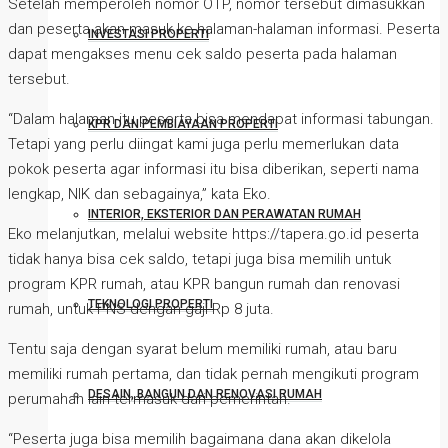
Setelah memperoleh nomor OTP, nomor tersebut dimasukkan
dan peserta akan masuk ke halaman-halaman informasi. Peserta
INVESTASI PROPERTI
dapat mengakses menu cek saldo peserta pada halaman
tersebut.
“Dalam halaman itu peserta bisa mendapat informasi tabungan.
KPR DAN PEMBIAYAAN PROPERTI
Tetapi yang perlu diingat kami juga perlu memerlukan data
pokok peserta agar informasi itu bisa diberikan, seperti nama
lengkap, NIK dan sebagainya,” kata Eko.
INTERIOR, EKSTERIOR DAN PERAWATAN RUMAH
Eko melanjutkan, melalui website https://tapera.go.id peserta
tidak hanya bisa cek saldo, tetapi juga bisa memilih untuk
program KPR rumah, atau KPR bangun rumah dan renovasi
TEKNOLOGI PROPERTI
rumah, untuk PNS dengan gaji Rp 8 juta.
Tentu saja dengan syarat belum memiliki rumah, atau baru
memiliki rumah pertama, dan tidak pernah mengikuti program
DESAIN, BANGUN DAN RENOVASI RUMAH
perumahan lain termasuk dari pemerintah.
“Peserta juga bisa memilih bagaimana dana akan dikelola