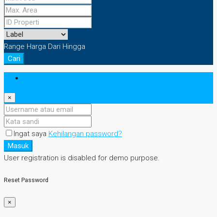
Range Harga
Dari
Hingga
Cari
Masuk
×
Ingat saya
Kehilangan password?
Masuk
User registration is disabled for demo purpose.
Reset Password
×