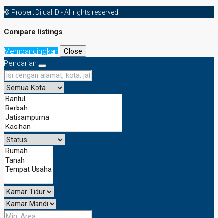
© PropertiDijual.ID - All rights reserved
Compare listings
Membandingkan
Close
Pencarian