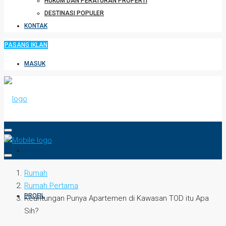
HUKUM DAN PERATURAN PROPERTI
DESTINASI POPULER
KONTAK
PASANG IKLAN
MASUK
HOME
Rumah
Rumah Pertama
PROFIL
Keuntungan Punya Apartemen di Kawasan TOD itu Apa
Sih?