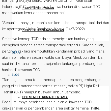
Bambang Ekajaya selaku Wakil Ketua Umum Real Estat
Indonesia (REI) memaparkan bahwa hunian di kawasan TOD
PROPERTI DISEWAKAN
menawarkan kemudahan transportasi.
“Sesuai namanya, menonjolkan kemudahan transportasi dari dan
ke apartemen,” jelas Bambang, Kamis (14/7/2022).
PROPERTI DIKERJASAMAKAN
Sejatinya konsep TOD adalah menciptakan hunian yang
dilengkapi dengan sarana transportasi terpadu. Karena itulah,
penghuni tak lagi membutuhkan kendaraan pribadi yang mana
GERAI
akan lebih efisien secara waktu dan biaya. Meskipun demikian,
saat ini diketahui terdapat sejumlah tantangan pembangunan
hunian di kawasan TOD.
BLOG
“Tantangan utama tentu mendapatkan area pengembangan
yang dilalui sarana transportasi massal, baik MRT, Light Rail
Transit (LRT) maupun busway,” imbuh Bambang.
TIPS MEMBELI RUMAH PERTAMA
Pada umumnya pembangunan hunian di kawasan TOD
dilaksanakan di pengembangan area sekitar terminal, halte,