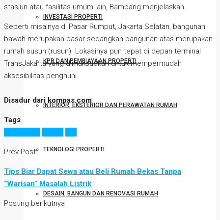
stasiun atau fasilitas umum lain, Bambang menjelaskan.
INVESTASI PROPERTI
Seperti misalnya di Pasar Rumput, Jakarta Selatan, bangunan
bawah merupakan pasar sedangkan bangunan atas merupakan
rumah susun (rusun). Lokasinya pun tepat di depan terminal
KPR DAN PEMBIAYAAN PROPERTI
TransJakarta yang dimaksudkan untuk mempermudah
aksesibilitas penghuni.
Disadur dari kompas.com
INTERIOR, EKSTERIOR DAN PERAWATAN RUMAH
Tags
apartemen
hunian
tod
TEKNOLOGI PROPERTI
Prev Post
Tips Biar Dapat Sewa atau Beli Rumah Bekas Tanpa
“Warisan” Masalah Listrik
DESAIN, BANGUN DAN RENOVASI RUMAH
Posting berikutnya