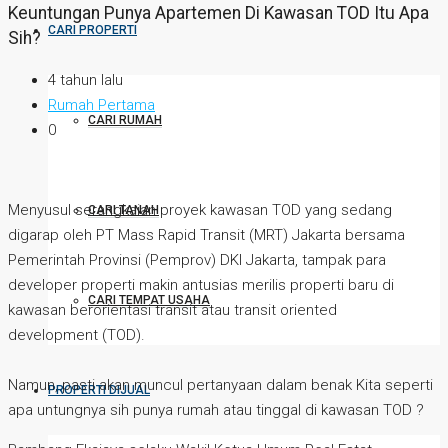
Keuntungan Punya Apartemen Di Kawasan TOD Itu Apa
CARI PROPERTI
Sih?
4 tahun lalu
Rumah Pertama
CARI RUMAH
0
Menyusul serangkaian proyek kawasan TOD yang sedang
CARI TANAH
digarap oleh PT Mass Rapid Transit (MRT) Jakarta bersama
Pemerintah Provinsi (Pemprov) DKI Jakarta, tampak para
developer properti makin antusias merilis properti baru di
CARI TEMPAT USAHA
kawasan berorientasi transit atau transit oriented
development (TOD).
Namun, pasti akan muncul pertanyaan dalam benak Kita seperti
PROPERTI DIJUAL
apa untungnya sih punya rumah atau tinggal di kawasan TOD ?