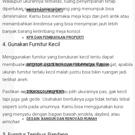
Walaupun ukurannya terbatas, ruang penyimpanan tetap
diperlukan supaya barang-barang yang menumpuk bisa
INVESTASI PROPERTI
diminimalisir. Kamu bisa memakai meja kopi dari peti antik atau
menambahkan kredensa yang bisa menyimpan jauh lebih
banyak barang ketimbang meja konsol.
KPR DAN PEMBIAYAAN PROPERTI
4. Gunakan Furnitur Kecil
Menggunakan furnitur yang berukuran kecil tentu dapat
membuat ruang tamu jadi terkesan lebih lega. Tapi ingat, apabila
INTERIOR, EKSTERIOR DAN PERAWATAN RUMAH
ukuran furnitur terlalu kecil malah justru bisa bikin ruangan jadi
terlihat aneh.
Pastikan saja furnitur yang Kamu pilih ukurannya pas, gak kecil
TEKNOLOGI PROPERTI
tapi juga gak gede. Usahakan bentuknya juga tidak terlalu tebal
seperti sofa pada umumnya. Kamu bisa menggunakan kursi
yang menyatu dengan bagian bawah jendela,
daybed
, atau
DESAIN, BANGUN DAN RENOVASI RUMAH
armchair
.
5. Furnitur Tembus Pandang