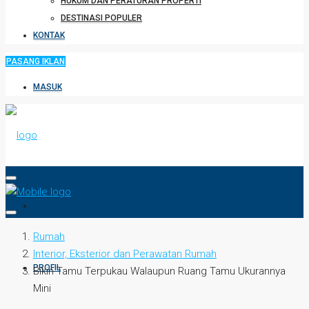
HUKUM DAN PERATURAN PROPERTI
DESTINASI POPULER
KONTAK
PASANG IKLAN
MASUK
HOME
Rumah
Interior, Eksterior dan Perawatan Rumah
PROFIL
Bikin Tamu Terpukau Walaupun Ruang Tamu Ukurannya
Mini