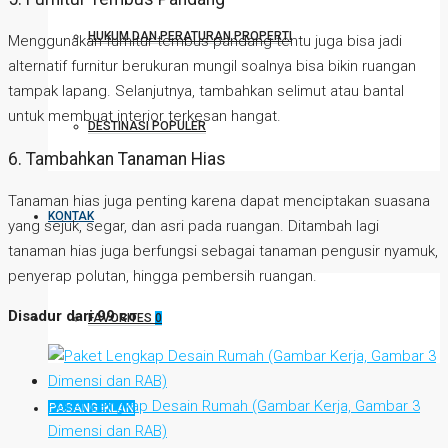
HUKUM DAN PERATURAN PROPERTI
Menggunakan furnitur tembus pandang tentu juga bisa jadi
alternatif furnitur berukuran mungil soalnya bisa bikin ruangan
tampak lapang. Selanjutnya, tambahkan selimut atau bantal
untuk membuat interior terkesan hangat.
DESTINASI POPULER
6. Tambahkan Tanaman Hias
Tanaman hias juga penting karena dapat menciptakan suasana
KONTAK
yang sejuk, segar, dan asri pada ruangan. Ditambah lagi
tanaman hias juga berfungsi sebagai tanaman pengusir nyamuk,
penyerap polutan, hingga pembersih ruangan.
Disadur dari 99.co
FAVORITES
0
Paket Lengkap Desain Rumah (Gambar Kerja, Gambar 3
PASANG IKLAN
Dimensi dan RAB)