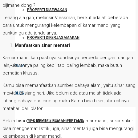
bijimane dong ?
PROPERTI DISEWAKAN
Tenang aja gan, melansir Viessman, berikut adalah beberapa
cara untuk mengurangi kelembapan di kamar mandi yang
bahkan ga ada jendelanya:
PROPERTI DIKERJASAMAKAN
Manfaatkan
sinar mentari
Kamar mandi kan pastinya kondisinya berbeda dengan ruangan
lain, ukurannya paling kecil tapi paling lembab, maka butuh
GERAI
perhatian khusus.
Kamu bisa memanfaatkan sumber cahaya alami, yaitu sinar sang
mentari di siang hari. Jika belum ada atau malah tidak ada
BLOG
lubang cahaya dari dinding maka Kamu bisa bikin jalur cahaya
matahari dari plafon.
Selain bisa membantu penerangan di kamar mandi, sukur-sukur
TIPS MEMBELI RUMAH PERTAMA
bisa menghemat listrik juga, sinar mentari juga bisa mengurangi
kelembapan di kamar mandi.