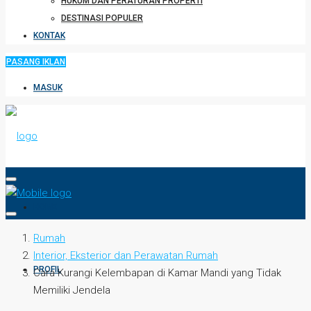
HUKUM DAN PERATURAN PROPERTI
DESTINASI POPULER
KONTAK
PASANG IKLAN
MASUK
HOME
Rumah
Interior, Eksterior dan Perawatan Rumah
PROFIL
Cara Kurangi Kelembapan di Kamar Mandi yang Tidak
Memiliki Jendela