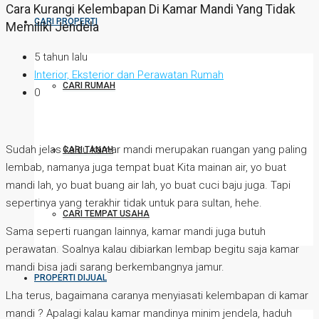
Cara Kurangi Kelembapan Di Kamar Mandi Yang Tidak
CARI PROPERTI
Memiliki Jendela
5 tahun lalu
Interior, Eksterior dan Perawatan Rumah
CARI RUMAH
0
Sudah jelas kalau kamar mandi merupakan ruangan yang paling
CARI TANAH
lembab, namanya juga tempat buat Kita mainan air, yo buat
mandi lah, yo buat buang air lah, yo buat cuci baju juga. Tapi
sepertinya yang terakhir tidak untuk para sultan, hehe.
CARI TEMPAT USAHA
Sama seperti ruangan lainnya, kamar mandi juga butuh
perawatan. Soalnya kalau dibiarkan lembap begitu saja kamar
mandi bisa jadi sarang berkembangnya jamur.
PROPERTI DIJUAL
Lha terus, bagaimana caranya menyiasati kelembapan di kamar
mandi ? Apalagi kalau kamar mandinya minim jendela, haduh