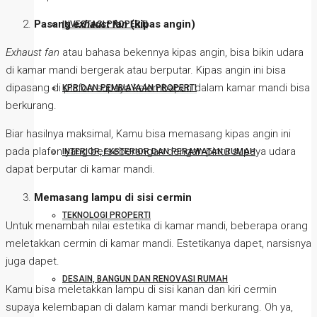
Pasang
exhaust fan
(kipas angin)
INVESTASI PROPERTI
Exhaust fan
atau bahasa bekennya kipas angin, bisa bikin udara
di kamar mandi bergerak atau berputar. Kipas angin ini bisa
dipasang di plafon supaya kelembapan dalam kamar mandi bisa
KPR DAN PEMBIAYAAN PROPERTI
berkurang.
Biar hasilnya maksimal, Kamu bisa memasang kipas angin ini
pada plafon yang berseberangan dengan pintu supaya udara
INTERIOR, EKSTERIOR DAN PERAWATAN RUMAH
dapat berputar di kamar mandi.
Memasang
lampu di sisi cermin
TEKNOLOGI PROPERTI
Untuk menambah nilai estetika di kamar mandi, beberapa orang
meletakkan cermin di kamar mandi. Estetikanya dapet, narsisnya
juga dapet.
DESAIN, BANGUN DAN RENOVASI RUMAH
Kamu bisa meletakkan lampu di sisi kanan dan kiri cermin
supaya kelembapan di dalam kamar mandi berkurang. Oh ya,