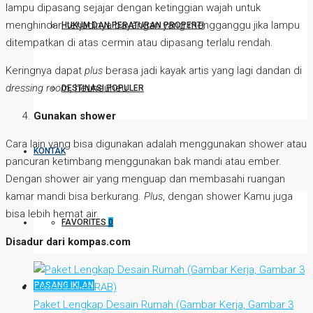
lampu dipasang sejajar dengan ketinggian wajah untuk
menghindari terjadinya bayangan yang mengganggu jika lampu
HUKUM DAN PERATURAN PROPERTI
ditempatkan di atas cermin atau dipasang terlalu rendah.
Keringnya dapat
plus
berasa jadi kayak artis yang lagi dandan di
dressing room
, heuheuheu.
DESTINASI POPULER
Gunakan
shower
Cara lain yang bisa digunakan adalah menggunakan shower atau
KONTAK
pancuran ketimbang menggunakan bak mandi atau ember.
Dengan shower air yang menguap dan membasahi ruangan
kamar mandi bisa berkurang.
Plus
, dengan shower Kamu juga
bisa lebih hemat air.
FAVORITES
0
Disadur dari kompas.com
PASANG IKLAN
Paket Lengkap Desain Rumah (Gambar Kerja, Gambar 3