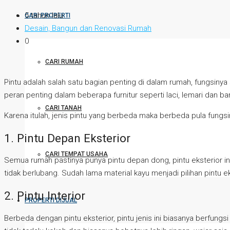
5 tahun lalu
CARI PROPERTI
Desain, Bangun dan Renovasi Rumah
0
CARI RUMAH
Pintu adalah salah satu bagian penting di dalam rumah, fungsinya
peran penting dalam beberapa furnitur seperti laci, lemari dan bar
CARI TANAH
Karena itulah, jenis pintu yang berbeda maka berbeda pula fungsiny
1. Pintu Depan Eksterior
CARI TEMPAT USAHA
Semua rumah pastinya punya pintu depan dong, pintu eksterior ini
tidak berlubang. Sudah lama material kayu menjadi pilihan pintu ek
2. Pintu Interior
PROPERTI DIJUAL
Berbeda dengan pintu eksterior, pintu jenis ini biasanya berfung