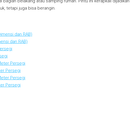
di bagian belakang atau samping rumah. Pintu ini kerapkali dijadik
, tetapi juga bisa berangin.
ensi dan RAB)
segi
er Persegi
er Persegi