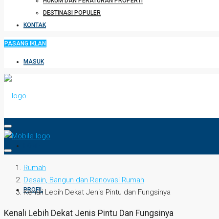
HUKUM DAN PERATURAN PROPERTI
DESTINASI POPULER
KONTAK
PASANG IKLAN
MASUK
HOME
Rumah
Desain, Bangun dan Renovasi Rumah
PROFIL
Kenali Lebih Dekat Jenis Pintu dan Fungsinya
Kenali Lebih Dekat Jenis Pintu Dan Fungsinya