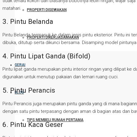
tidak terlalu kokoh dan biasanya bobotnya lebih ringan, wajar s
matahari.
PROPERTI DISEWAKAN
3. Pintu Belanda
Pintu Belanda termasuk ke dalam jenis pintu eksterior. Pintu ini
PROPERTI DIKERJASAMAKAN
dibuka, ditutup serta dikunci bersama. Disamping model pintunya 
4. Pintu Lipat Ganda (Bifold)
GERAI
Pintu lipat ganda merupakan pintu interior ringan yang dilipat ke 
digunakan untuk menutup pakaian dan lemari ruang cuci.
5. Pintu Perancis
BLOG
Pintu Perancis juga merupakan pintu ganda yang di mana bagiannya
dengan satu pintu terpasang dengan aman di bagian atas dan ba
TIPS MEMBELI RUMAH PERTAMA
6. Pintu Kaca Geser