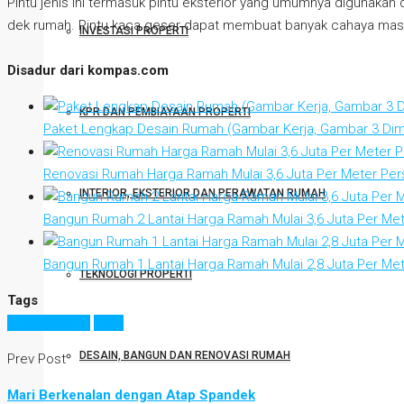
Pintu jenis ini termasuk pintu eksterior yang umumnya digunakan 
dek rumah. Pintu kaca geser dapat membuat banyak cahaya masuk
INVESTASI PROPERTI
Disadur dari kompas.com
KPR DAN PEMBIAYAAN PROPERTI
Paket Lengkap Desain Rumah (Gambar Kerja, Gambar 3 Dim
Renovasi Rumah Harga Ramah Mulai 3,6 Juta Per Meter Per
INTERIOR, EKSTERIOR DAN PERAWATAN RUMAH
Bangun Rumah 2 Lantai Harga Ramah Mulai 3,6 Juta Per Met
Bangun Rumah 1 Lantai Harga Ramah Mulai 2,8 Juta Per Met
TEKNOLOGI PROPERTI
Tags
desain hunian
pintu
DESAIN, BANGUN DAN RENOVASI RUMAH
Prev Post
Mari Berkenalan dengan Atap Spandek