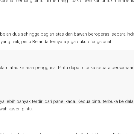
aja karena memang pintu ini memang tidak diperlukan untuk member
 terbelah dua sehingga bagian atas dan bawah beroperasi secara ind
yang unik, pintu Belanda ternyata juga cukup fungsional.
dalam atau ke arah pengguna. Pintu dapat dibuka secara bersamaan ke
 lebih banyak terdiri dari panel kaca. Kedua pintu terbuka ke dala
wah kusen pintu.