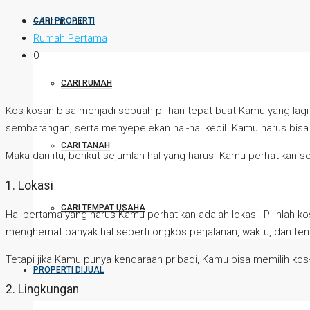
4 tahun lalu
CARI PROPERTI
Rumah Pertama
0
CARI RUMAH
Kos-kosan bisa menjadi sebuah pilihan tepat buat Kamu yang lag
sembarangan, serta menyepelekan hal-hal kecil. Kamu harus bis
CARI TANAH
Maka dari itu, berikut sejumlah hal yang harus Kamu perhatika
1. Lokasi
CARI TEMPAT USAHA
Hal pertama yang harus Kamu perhatikan adalah lokasi. Pilihla
menghemat banyak hal seperti ongkos perjalanan, waktu, dan ten
Tetapi jika Kamu punya kendaraan pribadi, Kamu bisa memilih kos
PROPERTI DIJUAL
2. Lingkungan