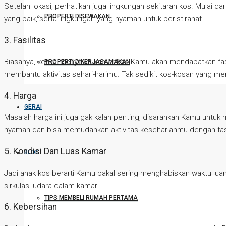
Setelah lokasi, perhatikan juga lingkungan sekitaran kos. Mulai d
PROPERTI DISEWAKAN
yang baik, serta lingkungan yang nyaman untuk beristirahat.
3. Fasilitas
Biasanya, ketika menyewa kamar kos Kamu akan mendapatkan fasil
PROPERTI DIKERJASAMAKAN
membantu aktivitas sehari-harimu. Tak sedikit kos-kosan yang menyed
4. Harga
GERAI
Masalah harga ini juga gak kalah penting, disarankan Kamu untuk m
nyaman dan bisa memudahkan aktivitas keseharianmu dengan fasi
5. Kondisi Dan Luas Kamar
BLOG
Jadi anak kos berarti Kamu bakal sering menghabiskan waktu luang
sirkulasi udara dalam kamar.
TIPS MEMBELI RUMAH PERTAMA
6. Kebersihan