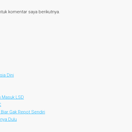
tuk komentar saya berikutnya.
ia Dini
au Masuk LSD
C
 Biar Gak Repot Sendiri
nya Dulu