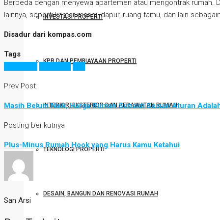
Berbeda dengan menyewa apartemen atau mengontrak rumah. 
lainnya, seperti kamar mandi, dapur, ruang tamu, dan lain seba
INVESTASI PROPERTI
Disadur dari kompas.com
Tags
KPR DAN PEMBIAYAAN PROPERTI
kos-kosan
sewa kos
tips
Prev Post
Masih Belum Naik, Harga Rumah Subsidi Sesuai Aturan Adalah
INTERIOR, EKSTERIOR DAN PERAWATAN RUMAH
Posting berikutnya
Plus-Minus Rumah Hook yang Harus Kamu Ketahui
TEKNOLOGI PROPERTI
DESAIN, BANGUN DAN RENOVASI RUMAH
San Arsi