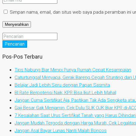
Simpan nama, email, dan situs web saya pada peramban ini un
Pencarian
Pos-Pos Terbaru
Tips Nabung Biar Mimpi Punya Rumah Cepat Kesampaian
Caturtunggal Menyapa, Gerak Bareng Cegah Stunting dari Us
Belajar Jadi Lebih Seru dengan Papan Sasmita
BI Rate Berpotensi Naik, KPR Bisa Ikut Lebih Mahal
Jangan Cuma Sertifikat Aja, Pastikan Tak Ada Sengketa at
Gaji Besar Gak Menjamin, Cek Dulu SLIK OJK Biar KPR di-AC
7 Kesalahan Saat Urus Sertifikat Tanah yang Harus Dihindari
Jangan Mudah Tergoda dengan Harga Murah, Cek Legalitas
Jangan Asal Bayar Lunas Nanti Malah Boncos