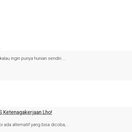
n
alau ingin punya hunian sendiri....
S Ketenagakerjaan Lho!
 ada alternatif yang bisa dicoba,...