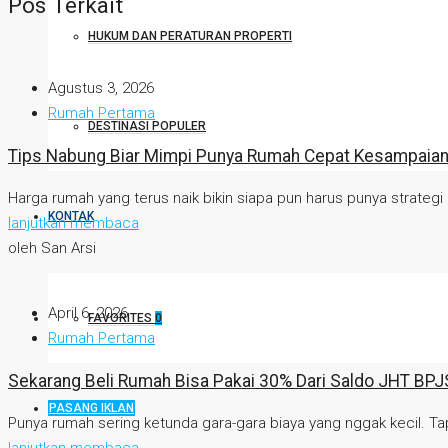
Pos Terkait
HUKUM DAN PERATURAN PROPERTI
Agustus 3, 2026
Rumah Pertama
DESTINASI POPULER
Tips Nabung Biar Mimpi Punya Rumah Cepat Kesampaia
Harga rumah yang terus naik bikin siapa pun harus punya strategi k
KONTAK
lanjutkan membaca
oleh San Arsi
April 6, 2026
FAVORITES
0
Rumah Pertama
Sekarang Beli Rumah Bisa Pakai 30% Dari Saldo JHT BPJ
PASANG IKLAN
Punya rumah sering ketunda gara-gara biaya yang nggak kecil. Tapi