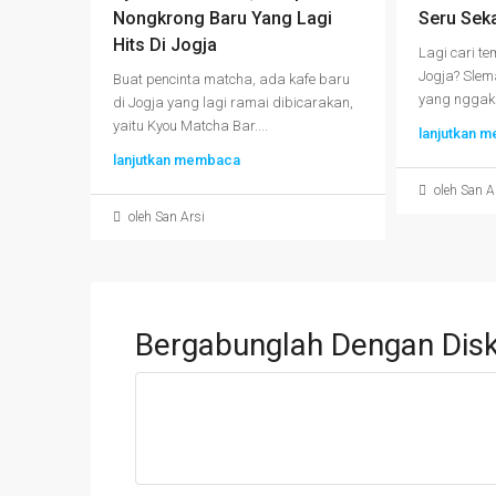
Nongkrong Baru Yang Lagi
Seru Seka
Hits Di Jogja
Lagi cari te
Jogja? Slem
Buat pencinta matcha, ada kafe baru
yang nggak c
di Jogja yang lagi ramai dibicarakan,
yaitu Kyou Matcha Bar....
lanjutkan 
lanjutkan membaca
oleh San A
oleh San Arsi
Bergabunglah Dengan Disk