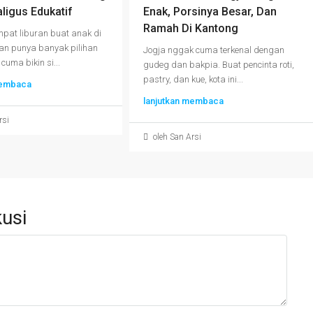
ligus Edukatif
Enak, Porsinya Besar, Dan
Ramah Di Kantong
mpat liburan buat anak di
an punya banyak pilihan
Jogja nggak cuma terkenal dengan
uma bikin si...
gudeg dan bakpia. Buat pencinta roti,
pastry, dan kue, kota ini...
membaca
lanjutkan membaca
rsi
oleh San Arsi
usi