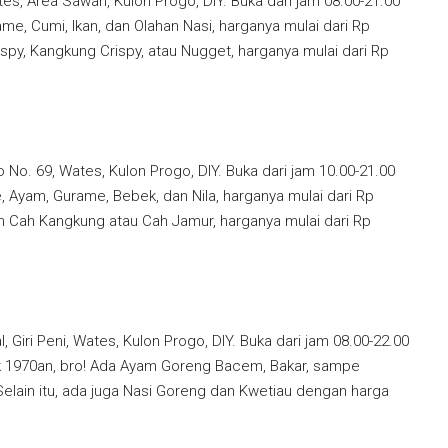
ates, Area Sawah, Kulon Progo, DIY. Buka dari jam 08.00-21.00
me, Cumi, Ikan, dan Olahan Nasi, harganya mulai dari Rp
spy, Kangkung Crispy, atau Nugget, harganya mulai dari Rp
o No. 69, Wates, Kulon Progo, DIY. Buka dari jam 10.00-21.00
 Ayam, Gurame, Bebek, dan Nila, harganya mulai dari Rp
sen Cah Kangkung atau Cah Jamur, harganya mulai dari Rp
, Giri Peni, Wates, Kulon Progo, DIY. Buka dari jam 08.00-22.00
ak 1970an, bro! Ada Ayam Goreng Bacem, Bakar, sampe
Selain itu, ada juga Nasi Goreng dan Kwetiau dengan harga