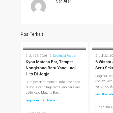
San Arsi
Pos Terkait
Juli 26, 2026
Destinasi Populer
Juli 22, 2
Kyou Matcha Bar, Tempat
6 Wisata
Nongkrong Baru Yang Lagi
Seru Seka
Hits Di Jogja
Lagi cari te
Jogja? Slem
Buat pencinta matcha, ada kafe baru
yang nggak c
di Jogja yang lagi ramai dibicarakan,
yaitu Kyou Matcha Bar....
lanjutkan 
lanjutkan membaca
oleh San A