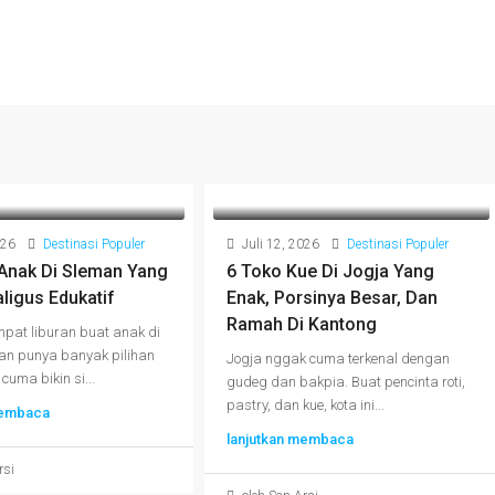
026
Destinasi Populer
Juli 12, 2026
Destinasi Populer
 Anak Di Sleman Yang
6 Toko Kue Di Jogja Yang
ligus Edukatif
Enak, Porsinya Besar, Dan
Ramah Di Kantong
mpat liburan buat anak di
an punya banyak pilihan
Jogja nggak cuma terkenal dengan
uma bikin si...
gudeg dan bakpia. Buat pencinta roti,
pastry, dan kue, kota ini...
membaca
lanjutkan membaca
rsi