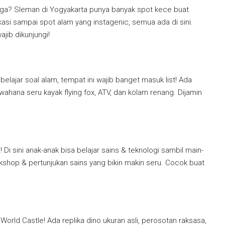
uarga? Sleman di Yogyakarta punya banyak spot kece buat
dukasi sampai spot alam yang instagenic, semua ada di sini.
jib dikunjungi!
elajar soal alam, tempat ini wajib banget masuk list! Ada
wahana seru kayak flying fox, ATV, dan kolam renang. Dijamin
 Di sini anak-anak bisa belajar sains & teknologi sambil main-
rkshop & pertunjukan sains yang bikin makin seru. Cocok buat
orld Castle! Ada replika dino ukuran asli, perosotan raksasa,