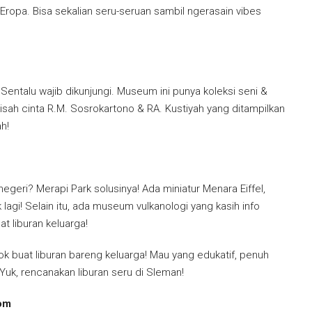
 Eropa. Bisa sekalian seru-seruan sambil ngerasain vibes
entalu wajib dikunjungi. Museum ini punya koleksi seni &
sah cinta R.M. Sosrokartono & RA. Kustiyah yang ditampilkan
h!
negeri? Merapi Park solusinya! Ada miniatur Menara Eiffel,
 lagi! Selain itu, ada museum vulkanologi yang kasih info
t liburan keluarga!
ok buat liburan bareng keluarga! Mau yang edukatif, penuh
Yuk, rencanakan liburan seru di Sleman!
com