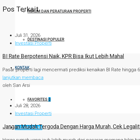
Pos Terkait
HUKUM DAN PERATURAN PROPERTI
Juli 31, 2026
DESTINASI POPULER
Investasi Properti
BI Rate Berpotensi Naik, KPR Bisa Ikut Lebih Mahal
KONTAK
Pasar properti lagi mencermati prediksi kenaikan BI Rate hingga 6
lanjutkan membaca
oleh San Arsi
FAVORITES
0
Juli 28, 2026
Investasi Properti
Jangan Mudah Tergoda Dengan Harga Murah, Cek Legalit
PASANG IKLAN
Harga rumah yang jauh lebih murah dari pasaran memang bikin ban