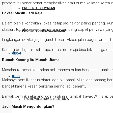
properti itu benar-benar menghasilkan atau cuma keliatan keren di
PROPERTI DISEWAKAN
Lokasi Masih Jadi Raja
Dalam bisnis kontrakan, lokasi tetap jadi faktor paling penting.
stasiun, tol, atau pusat bisnis lebih gampang dapet penyewa yang 
PROPERTI DIKERJASAMAKAN
Lingkungan sekitar juga ngaruh besar. Akses jalan bagus, aman, 
Kadang beda jarak beberapa ratus meter aja bisa bikin harga dan 
GERAI
Rumah Kosong Itu Musuh Utama
Masalah terbesar kontrakan sebenarnya bukan bangunan rusak, tapi
BLOG
Makanya pemilik harus pintar jaga okupansi. Mulai dari pasang har
banget karena kesan pertama sering jadi penentu.
Banyak pemilik sekarang juga kasih nilai tambah kayak WiFi siap pa
TIPS MEMBELI RUMAH PERTAMA
Jadi, Masih Menguntungkan?