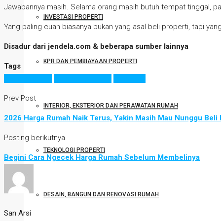
Jawabannya masih. Selama orang masih butuh tempat tinggal, pasar 
INVESTASI PROPERTI
Yang paling cuan biasanya bukan yang asal beli properti, tapi yang 
Disadur dari jendela.com & beberapa sumber lainnya
KPR DAN PEMBIAYAAN PROPERTI
Tags
bisnis properti
investasi properti
kontrakan
Prev Post
INTERIOR, EKSTERIOR DAN PERAWATAN RUMAH
2026 Harga Rumah Naik Terus, Yakin Masih Mau Nunggu Beli 
Posting berikutnya
TEKNOLOGI PROPERTI
Begini Cara Ngecek Harga Rumah Sebelum Membelinya
DESAIN, BANGUN DAN RENOVASI RUMAH
San Arsi