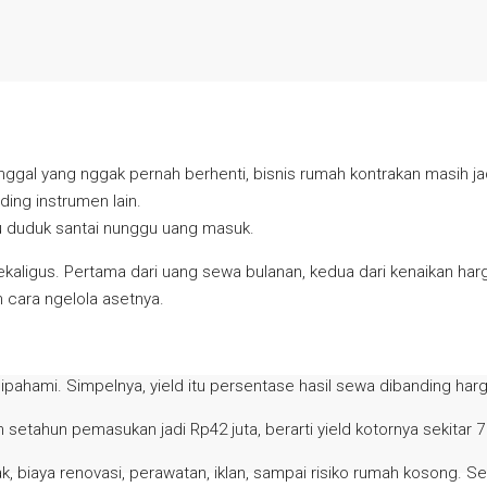
inggal yang nggak pernah berhenti, bisnis rumah kontrakan masih j
ding instrumen lain.
lu duduk santai nunggu uang masuk.
aligus. Pertama dari uang sewa bulanan, kedua dari kenaikan harg
n cara ngelola asetnya.
dipahami. Simpelnya, yield itu persentase hasil sewa dibanding harg
 setahun pemasukan jadi Rp42 juta, berarti yield kotornya sekitar 7
k, biaya renovasi, perawatan, iklan, sampai risiko rumah kosong. S