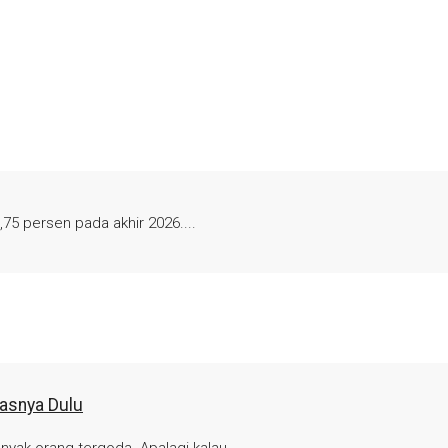
,75 persen pada akhir 2026....
asnya Dulu
yak orang tergoda. Apalagi kalau...