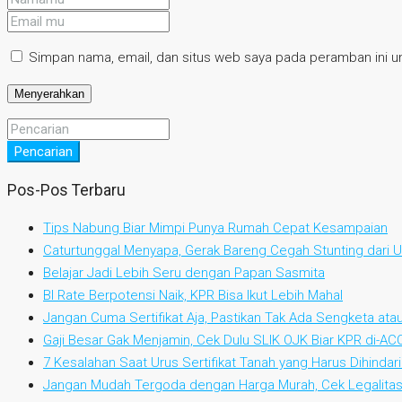
Simpan nama, email, dan situs web saya pada peramban ini un
Pencarian
Pos-Pos Terbaru
Tips Nabung Biar Mimpi Punya Rumah Cepat Kesampaian
Caturtunggal Menyapa, Gerak Bareng Cegah Stunting dari Us
Belajar Jadi Lebih Seru dengan Papan Sasmita
BI Rate Berpotensi Naik, KPR Bisa Ikut Lebih Mahal
Jangan Cuma Sertifikat Aja, Pastikan Tak Ada Sengketa at
Gaji Besar Gak Menjamin, Cek Dulu SLIK OJK Biar KPR di-AC
7 Kesalahan Saat Urus Sertifikat Tanah yang Harus Dihindari
Jangan Mudah Tergoda dengan Harga Murah, Cek Legalitas