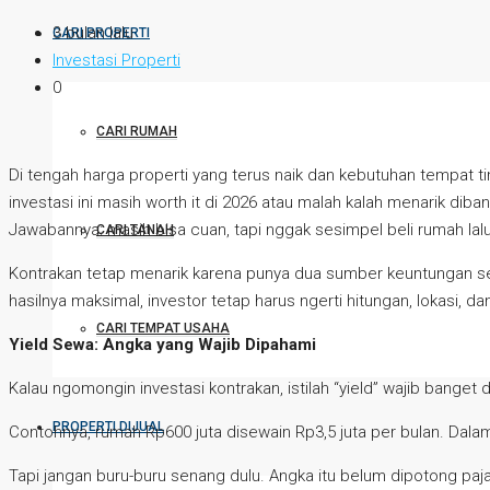
3 bulan lalu
CARI PROPERTI
Investasi Properti
0
CARI RUMAH
Di tengah harga properti yang terus naik dan kebutuhan tempat t
investasi ini masih worth it di 2026 atau malah kalah menarik diban
Jawabannya: masih bisa cuan, tapi nggak sesimpel beli rumah la
CARI TANAH
Kontrakan tetap menarik karena punya dua sumber keuntungan sek
hasilnya maksimal, investor tetap harus ngerti hitungan, lokasi, da
CARI TEMPAT USAHA
Yield Sewa: Angka yang Wajib Dipahami
Kalau ngomongin investasi kontrakan, istilah “yield” wajib banget 
PROPERTI DIJUAL
Contohnya, rumah Rp600 juta disewain Rp3,5 juta per bulan. Dalam
Tapi jangan buru-buru senang dulu. Angka itu belum dipotong paja