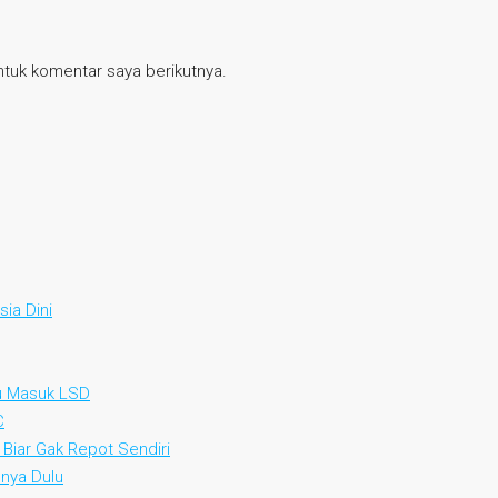
tuk komentar saya berikutnya.
ia Dini
au Masuk LSD
C
 Biar Gak Repot Sendiri
nya Dulu