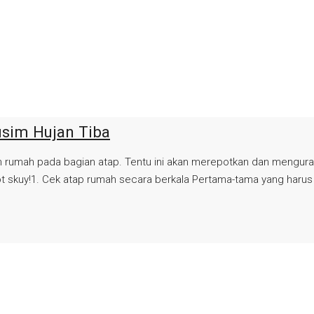
usim Hujan Tiba
n rumah pada bagian atap. Tentu ini akan merepotkan dan mengur
dot skuy!1. Cek atap rumah secara berkala Pertama-tama yang haru