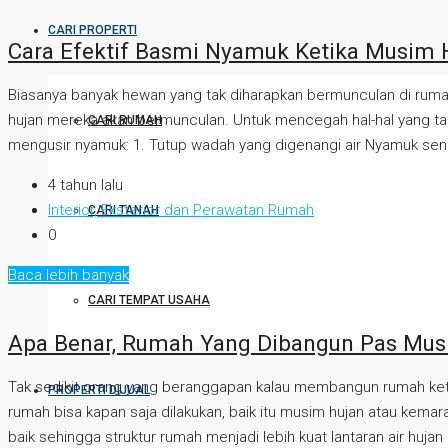
CARI PROPERTI
Cara Efektif Basmi Nyamuk Ketika Musim 
Biasanya banyak hewan yang tak diharapkan bermunculan di rumah
hujan mereka akan bermunculan. Untuk mencegah hal-hal yang tak
CARI RUMAH
mengusir nyamuk: 1. Tutup wadah yang digenangi air Nyamuk sen
4 tahun lalu
Interior, Eksterior dan Perawatan Rumah
CARI TANAH
0
Baca lebih banyak
CARI TEMPAT USAHA
Apa Benar, Rumah Yang Dibangun Pas Musi
Tak sedikit orang yang beranggapan kalau membangun rumah ket
PROPERTI DIJUAL
rumah bisa kapan saja dilakukan, baik itu musim hujan atau ke
baik sehingga struktur rumah menjadi lebih kuat lantaran air huja