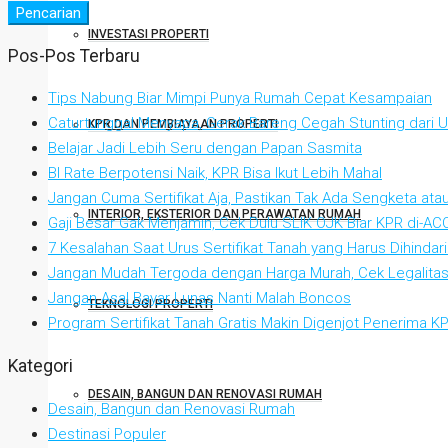
Pencarian
INVESTASI PROPERTI
Pos-Pos Terbaru
Tips Nabung Biar Mimpi Punya Rumah Cepat Kesampaian
Caturtunggal Menyapa, Gerak Bareng Cegah Stunting dari Us
KPR DAN PEMBIAYAAN PROPERTI
Belajar Jadi Lebih Seru dengan Papan Sasmita
BI Rate Berpotensi Naik, KPR Bisa Ikut Lebih Mahal
Jangan Cuma Sertifikat Aja, Pastikan Tak Ada Sengketa at
INTERIOR, EKSTERIOR DAN PERAWATAN RUMAH
Gaji Besar Gak Menjamin, Cek Dulu SLIK OJK Biar KPR di-AC
7 Kesalahan Saat Urus Sertifikat Tanah yang Harus Dihindari
Jangan Mudah Tergoda dengan Harga Murah, Cek Legalitas
Jangan Asal Bayar Lunas Nanti Malah Boncos
TEKNOLOGI PROPERTI
Program Sertifikat Tanah Gratis Makin Digenjot Penerima 
Kategori
DESAIN, BANGUN DAN RENOVASI RUMAH
Desain, Bangun dan Renovasi Rumah
Destinasi Populer