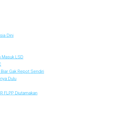
ia Dini
au Masuk LSD
C
 Biar Gak Repot Sendiri
nya Dulu
KPR FLPP Diutamakan