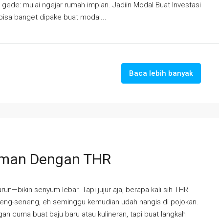
gede: mulai ngejar rumah impian. Jadiin Modal Buat Investasi
 bisa banget dipake buat modal...
Baca lebih banyak
daman Dengan THR
n—bikin senyum lebar. Tapi jujur aja, berapa kali sih THR
seneng-seneng, eh seminggu kemudian udah nangis di pojokan.
an cuma buat baju baru atau kulineran, tapi buat langkah