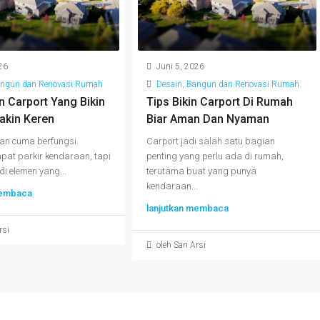
26
Juni 5, 2026
angun dan Renovasi Rumah
Desain, Bangun dan Renovasi Rumah
n Carport Yang Bikin
Tips Bikin Carport Di Rumah
kin Keren
Biar Aman Dan Nyaman
an cuma berfungsi
Carport jadi salah satu bagian
pat parkir kendaraan, tapi
penting yang perlu ada di rumah,
di elemen yang...
terutama buat yang punya
kendaraan...
membaca
lanjutkan membaca
rsi
oleh San Arsi