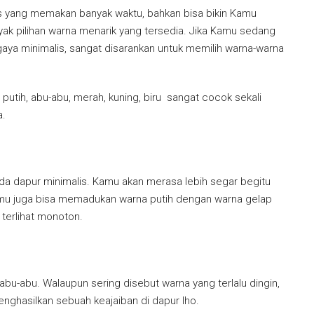
s yang memakan banyak waktu, bahkan bisa bikin Kamu
yak pilihan warna menarik yang tersedia. Jika Kamu sedang
aya minimalis, sangat disarankan untuk memilih warna-warna
utih, abu-abu, merah, kuning, biru sangat cocok sekali
a.
a dapur minimalis. Kamu akan merasa lebih segar begitu
mu juga bisa memadukan warna putih dengan warna gelap
k terlihat monoton.
 abu-abu. Walaupun sering disebut warna yang terlalu dingin,
menghasilkan sebuah keajaiban di dapur lho.