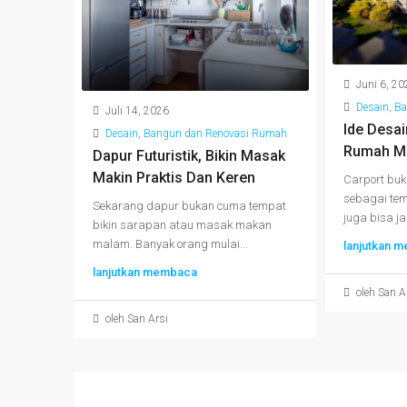
Juni 6, 20
Desain, B
Juli 14, 2026
Ide Desai
Desain, Bangun dan Renovasi Rumah
Rumah Ma
Dapur Futuristik, Bikin Masak
Makin Praktis Dan Keren
Carport buk
sebagai tem
Sekarang dapur bukan cuma tempat
juga bisa ja
bikin sarapan atau masak makan
malam. Banyak orang mulai...
lanjutkan 
lanjutkan membaca
oleh San A
oleh San Arsi