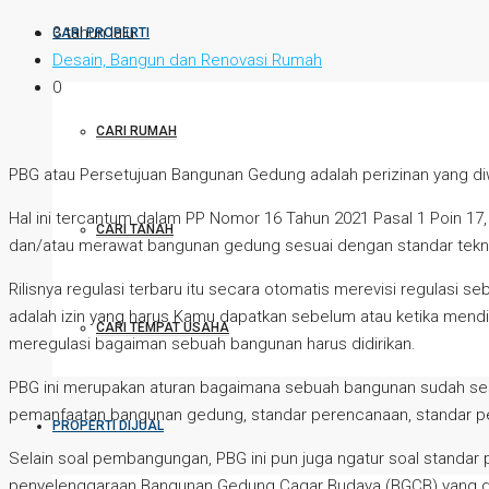
3 tahun lalu
CARI PROPERTI
Desain, Bangun dan Renovasi Rumah
0
CARI RUMAH
PBG atau Persetujuan Bangunan Gedung adalah perizinan yang d
Hal ini tercantum dalam PP Nomor 16 Tahun 2021 Pasal 1 Poin 1
CARI TANAH
dan/atau merawat bangunan gedung sesuai dengan standar tekn
Rilisnya regulasi terbaru itu secara otomatis merevisi regulasi
adalah izin yang harus Kamu dapatkan sebelum atau ketika mendi
CARI TEMPAT USAHA
meregulasi bagaiman sebuah bangunan harus didirikan.
PBG ini merupakan aturan bagaimana sebuah bangunan sudah sesua
pemanfaatan bangunan gedung, standar perencanaan, standar p
PROPERTI DIJUAL
Selain soal pembangungan, PBG ini pun juga ngatur soal stand
penyelenggaraan Bangunan Gedung Cagar Budaya (BGCB) yang dil