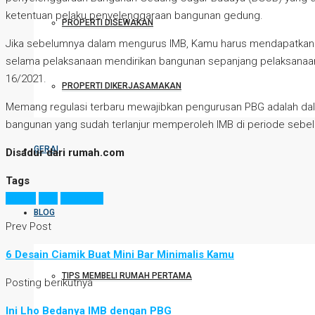
ketentuan pelaku penyelenggaraan bangunan gedung.
PROPERTI DISEWAKAN
Jika sebelumnya dalam mengurus IMB, Kamu harus mendapatkan 
selama pelaksanaan mendirikan bangunan sepanjang pelaksanaanny
16/2021.
PROPERTI DIKERJASAMAKAN
Memang regulasi terbaru mewajibkan pengurusan PBG adalah dalam
bangunan yang sudah terlanjur memperoleh IMB di periode sebelum
GERAI
Disadur dari rumah.com
Tags
hunian
pbg
perizinan
BLOG
Prev Post
6 Desain Ciamik Buat Mini Bar Minimalis Kamu
TIPS MEMBELI RUMAH PERTAMA
Posting berikutnya
Ini Lho Bedanya IMB dengan PBG