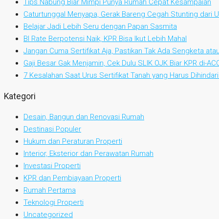
Tips Nabung Biar Mimpi Punya Rumah Cepat Kesampaian
Caturtunggal Menyapa, Gerak Bareng Cegah Stunting dari Us
Belajar Jadi Lebih Seru dengan Papan Sasmita
BI Rate Berpotensi Naik, KPR Bisa Ikut Lebih Mahal
Jangan Cuma Sertifikat Aja, Pastikan Tak Ada Sengketa at
Gaji Besar Gak Menjamin, Cek Dulu SLIK OJK Biar KPR di-AC
7 Kesalahan Saat Urus Sertifikat Tanah yang Harus Dihindari
Kategori
Desain, Bangun dan Renovasi Rumah
Destinasi Populer
Hukum dan Peraturan Properti
Interior, Eksterior dan Perawatan Rumah
Investasi Properti
KPR dan Pembiayaan Properti
Rumah Pertama
Teknologi Properti
Uncategorized