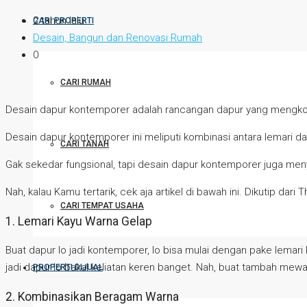
2 tahun lalu
CARI PROPERTI
Desain, Bangun dan Renovasi Rumah
0
CARI RUMAH
Desain dapur kontemporer adalah rancangan dapur yang mengkom
Desain dapur kontemporer ini meliputi kombinasi antara lemari da
CARI TANAH
Gak sekedar fungsional, tapi desain dapur kontemporer juga men
Nah, kalau Kamu tertarik, cek aja artikel di bawah ini. Dikutip da
CARI TEMPAT USAHA
1. Lemari Kayu Warna Gelap
Buat dapur lo jadi kontemporer, lo bisa mulai dengan pake lemar
jadi dapur lo bakal keliatan keren banget. Nah, buat tambah mewa
PROPERTI DIJUAL
2. Kombinasikan Beragam Warna