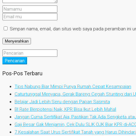
Simpan nama, email, dan situs web saya pada peramban ini un
Pencarian
Pos-Pos Terbaru
Tips Nabung Biar Mimpi Punya Rumah Cepat Kesampaian
Caturtunggal Menyapa, Gerak Bareng Cegah Stunting dari Us
Belajar Jadi Lebih Seru dengan Papan Sasmita
BI Rate Berpotensi Naik, KPR Bisa Ikut Lebih Mahal
Jangan Cuma Sertifikat Aja, Pastikan Tak Ada Sengketa at
Gaji Besar Gak Menjamin, Cek Dulu SLIK OJK Biar KPR di-AC
7 Kesalahan Saat Urus Sertifikat Tanah yang Harus Dihindari