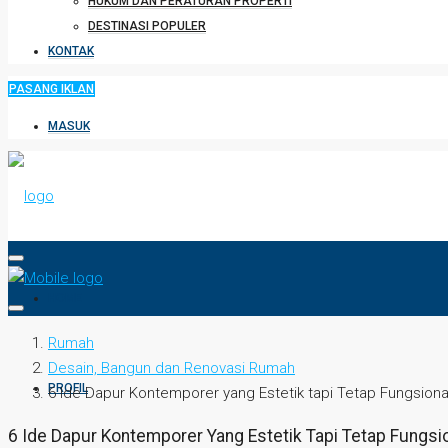
HUKUM DAN PERATURAN PROPERTI
DESTINASI POPULER
KONTAK
PASANG IKLAN
MASUK
HOME
Rumah
Desain, Bangun dan Renovasi Rumah
PROFIL
6 Ide Dapur Kontemporer yang Estetik tapi Tetap Fungsiona
6 Ide Dapur Kontemporer Yang Estetik Tapi Tetap Fungsi