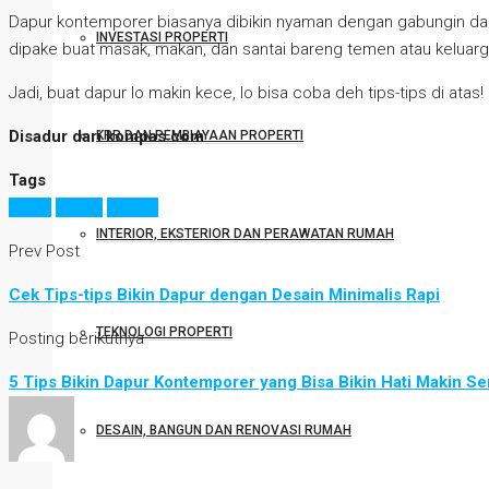
Dapur kontemporer biasanya dibikin nyaman dengan gabungin dapu
INVESTASI PROPERTI
dipake buat masak, makan, dan santai bareng temen atau keluarg
Jadi, buat dapur lo makin kece, lo bisa coba deh tips-tips di atas!
Disadur dari kompas.com
KPR DAN PEMBIAYAAN PROPERTI
Tags
dapur
hunian
interior
INTERIOR, EKSTERIOR DAN PERAWATAN RUMAH
Prev Post
Cek Tips-tips Bikin Dapur dengan Desain Minimalis Rapi
TEKNOLOGI PROPERTI
Posting berikutnya
5 Tips Bikin Dapur Kontemporer yang Bisa Bikin Hati Makin S
DESAIN, BANGUN DAN RENOVASI RUMAH