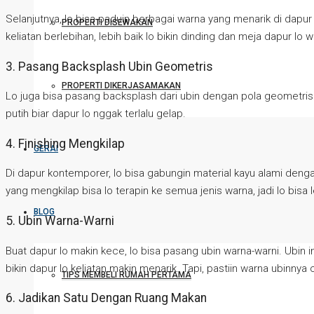
Selanjutnya, lo bisa paduin berbagai warna yang menarik di dapur
PROPERTI DISEWAKAN
keliatan berlebihan, lebih baik lo bikin dinding dan meja dapur lo 
3. Pasang Backsplash Ubin Geometris
PROPERTI DIKERJASAMAKAN
Lo juga bisa pasang backsplash dari ubin dengan pola geometris ya
putih biar dapur lo nggak terlalu gelap.
4. Finishing Mengkilap
GERAI
Di dapur kontemporer, lo bisa gabungin material kayu alami dengan
yang mengkilap bisa lo terapin ke semua jenis warna, jadi lo bisa 
BLOG
5. Ubin Warna-Warni
Buat dapur lo makin kece, lo bisa pasang ubin warna-warni. Ubin i
bikin dapur lo keliatan makin menarik. Tapi, pastiin warna ubinny
TIPS MEMBELI RUMAH PERTAMA
6. Jadikan Satu Dengan Ruang Makan