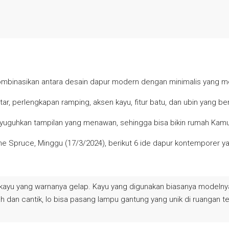
binasikan antara desain dapur modern dengan minimalis yang me
tar, perlengkapan ramping, aksen kayu, fitur batu, dan ubin yang b
yuguhkan tampilan yang menawan, sehingga bisa bikin rumah Kamu 
ri The Spruce, Minggu (17/3/2024), berikut 6 ide dapur kontemporer y
i kayu yang warnanya gelap. Kayu yang digunakan biasanya modelnya
h dan cantik, lo bisa pasang lampu gantung yang unik di ruangan t