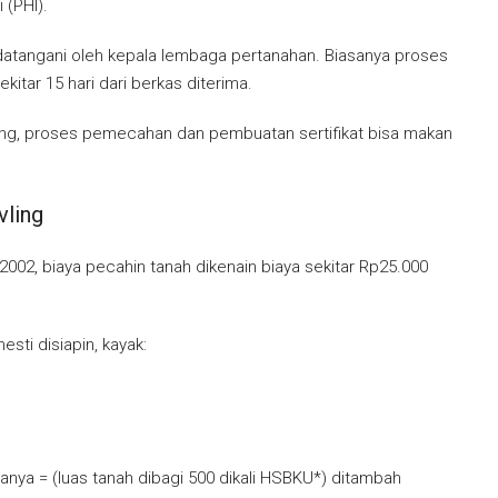
 (PHI).
andatangani oleh kepala lembaga pertanahan. Biasanya proses
kitar 15 hari dari berkas diterima.
bidang, proses pemecahan dan pembuatan sertifikat bisa makan
vling
002, biaya pecahin tanah dikenain biaya sekitar Rp25.000
esti disiapin, kayak:
yanya = (luas tanah dibagi 500 dikali HSBKU*) ditambah