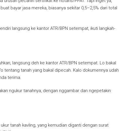
 urusan pecahin sertifikat ke notaris/PPAT. Tapi inget ya,
uit buat bayar jasa mereka, biasanya sekitar 0,5–2,5% dari total
 sendiri langsung ke kantor ATR/BPN setempat, ikuti langkah-
hkan, langsung deh ke kantor ATR/BPN setempat. Lo bakal
 info tentang tanah yang bakal dipecah. Kalo dokumennya udah
nda terima.
 akan ngukur tanahnya, dengan nggambar dan ngepetakin
t ukur tanah kavling, yang kemudian diganti dengan surat