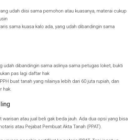
yang udah diisi sama pemohon atau kuasanya, materai cukup
usin
aris sama kuasa kalo ada, yang udah dibandingin sama
g udah dibandingin sama aslinya sama petugas loket, bukti
kan pas lagi daftar hak
H buat tanah yang nilainya lebih dari 60 juta rupiah, dan
r hak.
ling
t warisan atau jual beli gak beda jauh. Ada dua opsi yang bisa
t notaris atau Pejabat Pembuat Akta Tanah (PPAT).