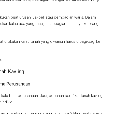
.
akukan buat urusan jual-beli atau pembagian waris. Dalam
lakukan kalau ada yang mau jual sebagian tanahnya ke orang
t dilakukan kalau tanah yang diwarisin harus dibagi-bagi ke
a.
nah Kavling
Nama Perusahaan
g kalo buat perusahaan. Jadi, pecahan sertifikat tanah kavling
 individu.
loper, mereka mau bangun perumahan, kan? Nah, buat dapetin