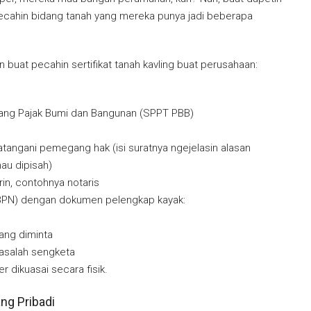
 pecahin bidang tanah yang mereka punya jadi beberapa
 buat pecahin sertifikat tanah kavling buat perusahaan:
tang Pajak Bumi dan Bangunan (SPPT PBB)
angani pemegang hak (isi suratnya ngejelasin alasan
au dipisah)
rin, contohnya notaris
 (BPN) dengan dokumen pelengkap kayak:
yang diminta
asalah sengketa
 dikuasai secara fisik.
ang Pribadi