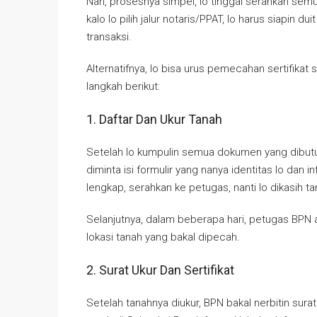
Nah, prosesnya simpel, lo tinggal serahkan semua
kalo lo pilih jalur notaris/PPAT, lo harus siapin d
transaksi.
Alternatifnya, lo bisa urus pemecahan sertifikat
langkah berikut:
1. Daftar Dan Ukur Tanah
Setelah lo kumpulin semua dokumen yang dibutu
diminta isi formulir yang nanya identitas lo dan
lengkap, serahkan ke petugas, nanti lo dikasih ta
Selanjutnya, dalam beberapa hari, petugas BPN
lokasi tanah yang bakal dipecah.
2. Surat Ukur Dan Sertifikat
Setelah tanahnya diukur, BPN bakal nerbitin sura