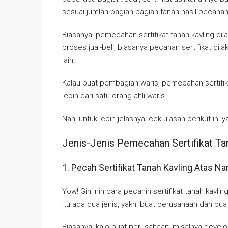
sesuai jumlah bagian-bagian tanah hasil pecahan
Biasanya, pemecahan sertifikat tanah kavling dil
proses jual-beli, biasanya pecahan sertifikat di
lain.
Kalau buat pembagian waris, pemecahan sertifika
lebih dari satu orang ahli waris.
Nah, untuk lebih jelasnya, cek ulasan berikut ini y
Jenis-Jenis Pemecahan Sertifikat Ta
1. Pecah Sertifikat Tanah Kavling Atas 
Yow! Gini nih cara pecahin sertifikat tanah kavlin
itu ada dua jenis, yakni buat perusahaan dan buat
Biasanya, kalo buat perusahaan, misalnya deve