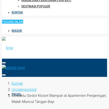
HUKUM DAN PERATURAN PROPERTI
DESTINASI POPULER
KONTAK
PASANG IKLAN
MASUK
HOME
Rumah
Uncategorized
PROFIL
Sewaktu Sedot Kloset Mampat di Apartemen Penjaringan,
Malah Muncul Tangan Bayi