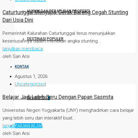
HUKUM DAN PERATURAN PROPERTI
Caturtunggal Menyapa, Gerak Bareng Cegah Stunting
Dari Usia Dini
Pemerintah Kalurahan Caturtunggal terus menunjukkan
DESTINASI POPULER
keseriusannya dalam menekan angka stunting...
lanjutkan membaca
oleh San Arsi
KONTAK
Agustus 1, 2026
Uncategorized
Belajar Jadi Lebih Seru Dengan Papan Sasmita
FAVORITES
0
Universitas Negeri Yogyakarta (UNY) menghadirkan cara belajar
yang lebih seru dan interaktif buat...
lanjutkan membaca
PASANG IKLAN
oleh San Arsi