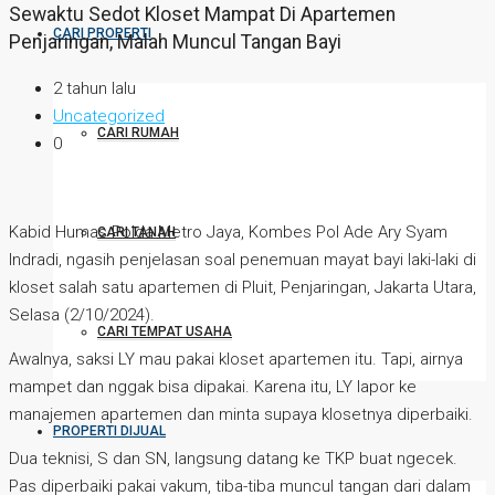
Sewaktu Sedot Kloset Mampat Di Apartemen
CARI PROPERTI
Penjaringan, Malah Muncul Tangan Bayi
2 tahun lalu
Uncategorized
CARI RUMAH
0
Kabid Humas Polda Metro Jaya, Kombes Pol Ade Ary Syam
CARI TANAH
Indradi, ngasih penjelasan soal penemuan mayat bayi laki-laki di
kloset salah satu apartemen di Pluit, Penjaringan, Jakarta Utara,
Selasa (2/10/2024).
CARI TEMPAT USAHA
Awalnya, saksi LY mau pakai kloset apartemen itu. Tapi, airnya
mampet dan nggak bisa dipakai. Karena itu, LY lapor ke
manajemen apartemen dan minta supaya klosetnya diperbaiki.
PROPERTI DIJUAL
Dua teknisi, S dan SN, langsung datang ke TKP buat ngecek.
Pas diperbaiki pakai vakum, tiba-tiba muncul tangan dari dalam