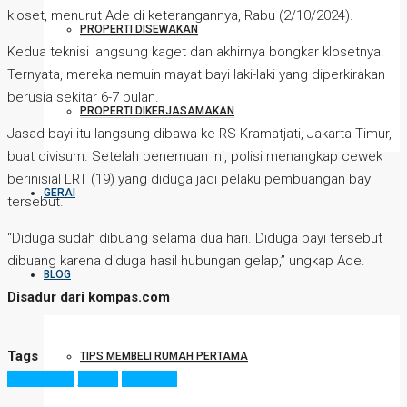
kloset, menurut Ade di keterangannya, Rabu (2/10/2024).
PROPERTI DISEWAKAN
Kedua teknisi langsung kaget dan akhirnya bongkar klosetnya.
Ternyata, mereka nemuin mayat bayi laki-laki yang diperkirakan
berusia sekitar 6-7 bulan.
PROPERTI DIKERJASAMAKAN
Jasad bayi itu langsung dibawa ke RS Kramatjati, Jakarta Timur,
buat divisum. Setelah penemuan ini, polisi menangkap cewek
berinisial LRT (19) yang diduga jadi pelaku pembuangan bayi
GERAI
tersebut.
“Diduga sudah dibuang selama dua hari. Diduga bayi tersebut
dibuang karena diduga hasil hubungan gelap,” ungkap Ade.
BLOG
Disadur dari kompas.com
Tags
TIPS MEMBELI RUMAH PERTAMA
apartemen
jakarta
peristiwa