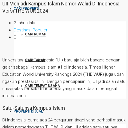
UII Menjadi Kampus Islam Nomor Wahid Di Indonesia
CARI PROPERTI
Versi THE WUR 2024
2 tahun lalu
Destinasi Populer
CARI RUMAH
0
Universitas Islam Indonesia (UII) baru aja bikin bangga dengan
CARI TANAH
gelar sebagai Kampus Islam #1 di Indonesia. Times Higher
Education World University Rankings 2024 (THE WUR) juga udah
ngakuin prestasi UII ini. Dengan pencapaian ini, UII jadi salah satu
CARI TEMPAT USAHA
universitas terbaik di Indonesia yang masuk dalam peringkat
internasional.
Satu-Satunya Kampus Islam
PROPERTI DIJUAL
Di Indonesia, cuma ada 24 perguruan tinggi yang berhasil masuk
dalam pemeringkatan THE WUR, dan UII adalah satu-satunya