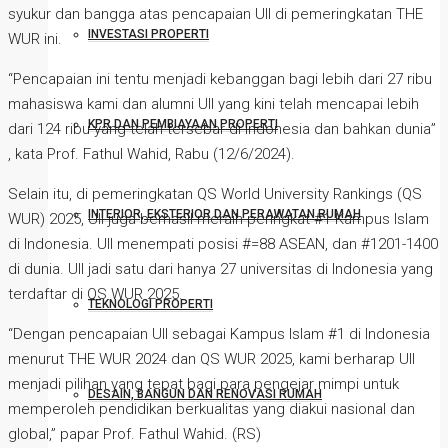
syukur dan bangga atas pencapaian UII di pemeringkatan THE
INVESTASI PROPERTI
WUR ini.
“Pencapaian ini tentu menjadi kebanggan bagi lebih dari 27 ribu
mahasiswa kami dan alumni UII yang kini telah mencapai lebih
KPR DAN PEMBIAYAAN PROPERTI
dari 124 ribu yang telah tersebar di Indonesia dan bahkan dunia”
, kata Prof. Fathul Wahid, Rabu (12/6/2024).
Selain itu, di pemeringkatan QS World University Rankings (QS
INTERIOR, EKSTERIOR DAN PERAWATAN RUMAH
WUR) 2025, UII juga berhasil meraih peringkat #1 Kampus Islam
di Indonesia. UII menempati posisi #=88 ASEAN, dan #1201-1400
di dunia. UII jadi satu dari hanya 27 universitas di Indonesia yang
terdaftar di QS WUR 2025.
TEKNOLOGI PROPERTI
“Dengan pencapaian UII sebagai Kampus Islam #1 di Indonesia
menurut THE WUR 2024 dan QS WUR 2025, kami berharap UII
menjadi pilihan yang tepat bagi para pengejar mimpi untuk
DESAIN, BANGUN DAN RENOVASI RUMAH
memperoleh pendidikan berkualitas yang diakui nasional dan
global,” papar Prof. Fathul Wahid. (RS)