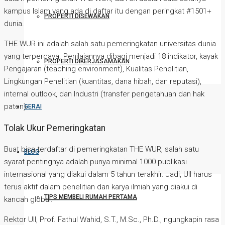
kampus Islam yang ada di daftar itu dengan peringkat #1501+
PROPERTI DISEWAKAN
dunia.
THE WUR ini adalah salah satu pemeringkatan universitas dunia
yang terpercaya. Penilaiannya dibagi menjadi 18 indikator, kayak
PROPERTI DIKERJASAMAKAN
Pengajaran (teaching environment), Kualitas Penelitian,
Lingkungan Penelitian (kuantitas, dana hibah, dan reputasi),
internal outlook, dan Industri (transfer pengetahuan dan hak
paten).
GERAI
Tolak Ukur Pemeringkatan
Buat bisa terdaftar di pemeringkatan THE WUR, salah satu
BLOG
syarat pentingnya adalah punya minimal 1000 publikasi
internasional yang diakui dalam 5 tahun terakhir. Jadi, UII harus
terus aktif dalam penelitian dan karya ilmiah yang diakui di
TIPS MEMBELI RUMAH PERTAMA
kancah global.
Rektor UII, Prof. Fathul Wahid, S.T., M.Sc., Ph.D., ngungkapin rasa