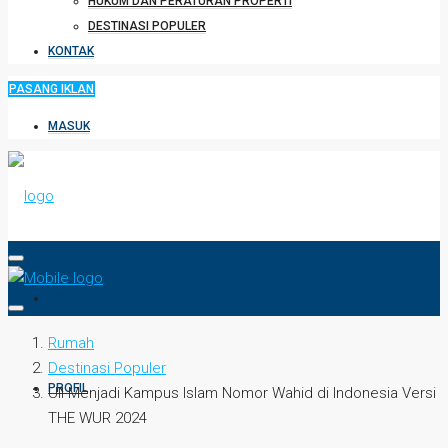
HUKUM DAN PERATURAN PROPERTI
DESTINASI POPULER
KONTAK
PASANG IKLAN
MASUK
HOME
Rumah
Destinasi Populer
PROFIL
UII Menjadi Kampus Islam Nomor Wahid di Indonesia Versi
THE WUR 2024