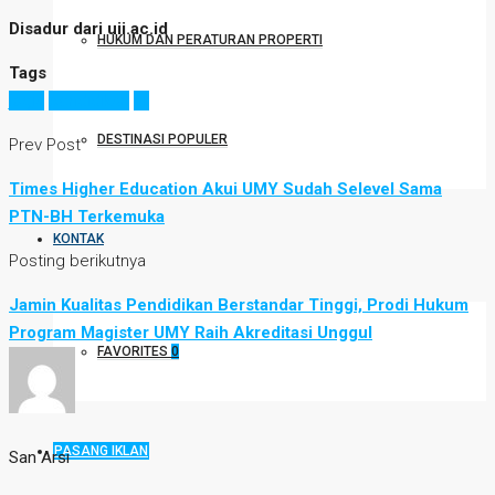
Disadur dari uii.ac.id
HUKUM DAN PERATURAN PROPERTI
Tags
jogja
pendidikan
uii
DESTINASI POPULER
Prev Post
Times Higher Education Akui UMY Sudah Selevel Sama
PTN-BH Terkemuka
KONTAK
Posting berikutnya
Jamin Kualitas Pendidikan Berstandar Tinggi, Prodi Hukum
Program Magister UMY Raih Akreditasi Unggul
FAVORITES
0
PASANG IKLAN
San Arsi