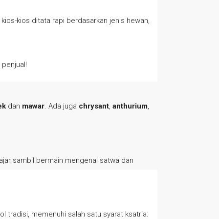
 kios-kios ditata rapi berdasarkan jenis hewan,
 penjual!
ek
dan
mawar
. Ada juga
chrysant
,
anthurium
,
lajar sambil bermain mengenal satwa dan
l tradisi, memenuhi salah satu syarat ksatria: