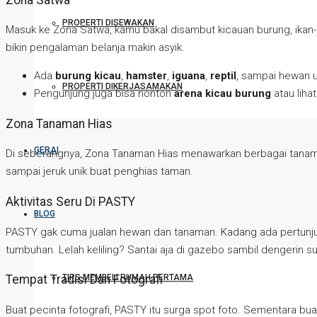
PROPERTI DISEWAKAN
Masuk ke Zona Satwa, kamu bakal disambut kicauan burung, ikan-ikan
bikin pengalaman belanja makin asyik.
Ada
burung kicau
,
hamster
,
iguana
,
reptil
, sampai hewan 
PROPERTI DIKERJASAMAKAN
Pengunjung juga bisa nonton
arena kicau burung
atau liha
Zona Tanaman Hias
GERAI
Di seberangnya, Zona Tanaman Hias menawarkan berbagai tanam
sampai jeruk unik buat penghias taman.
Aktivitas Seru Di PASTY
BLOG
PASTY gak cuma jualan hewan dan tanaman. Kadang ada pertunjuk
tumbuhan. Lelah keliling? Santai aja di gazebo sambil dengerin s
TIPS MEMBELI RUMAH PERTAMA
Tempat Tradisi Dan Fotografi
Buat pecinta fotografi, PASTY itu surga spot foto. Sementara buat