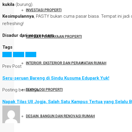
kukila
(burung).
INVESTASI PROPERTI
Kesimpulannya
, PASTY bukan cuma pasar biasa. Tempat ini jadi 
refreshing!
Disadur dari yogyes.com
KPR DAN PEMBIAYAAN PROPERTI
Tags
jogja
pasar
pasty
INTERIOR, EKSTERIOR DAN PERAWATAN RUMAH
Prev Post
Seru-seruan Bareng di Sindu Kusuma Edupark Yuk!
Posting berikutnya
TEKNOLOGI PROPERTI
Napak Tilas UII Jogja, Salah Satu Kampus Tertua yang Selalu B
DESAIN, BANGUN DAN RENOVASI RUMAH