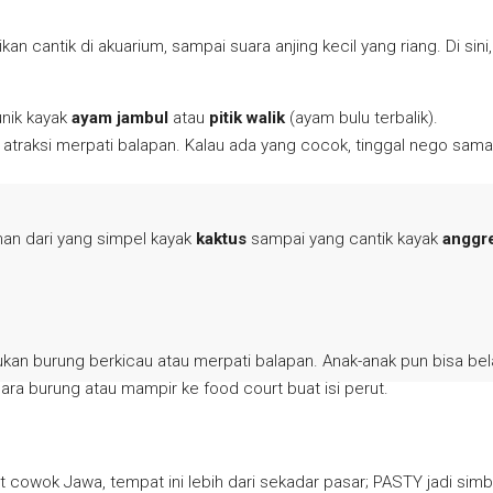
 cantik di akuarium, sampai suara anjing kecil yang riang. Di sini,
unik kayak
ayam jambul
atau
pitik walik
(ayam bulu terbalik).
t atraksi merpati balapan. Kalau ada yang cocok, tinggal nego sama
an dari yang simpel kayak
kaktus
sampai yang cantik kayak
anggr
an burung berkicau atau merpati balapan. Anak-anak pun bisa be
uara burung atau mampir ke food court buat isi perut.
 cowok Jawa, tempat ini lebih dari sekadar pasar; PASTY jadi simbo