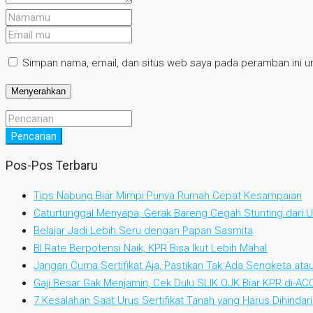
Simpan nama, email, dan situs web saya pada peramban ini un
Pencarian
Pos-Pos Terbaru
Tips Nabung Biar Mimpi Punya Rumah Cepat Kesampaian
Caturtunggal Menyapa, Gerak Bareng Cegah Stunting dari Us
Belajar Jadi Lebih Seru dengan Papan Sasmita
BI Rate Berpotensi Naik, KPR Bisa Ikut Lebih Mahal
Jangan Cuma Sertifikat Aja, Pastikan Tak Ada Sengketa at
Gaji Besar Gak Menjamin, Cek Dulu SLIK OJK Biar KPR di-AC
7 Kesalahan Saat Urus Sertifikat Tanah yang Harus Dihindari