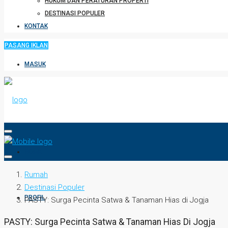
HUKUM DAN PERATURAN PROPERTI
DESTINASI POPULER
KONTAK
PASANG IKLAN
MASUK
HOME
Rumah
Destinasi Populer
PROFIL
PASTY: Surga Pecinta Satwa & Tanaman Hias di Jogja
PASTY: Surga Pecinta Satwa & Tanaman Hias Di Jogja