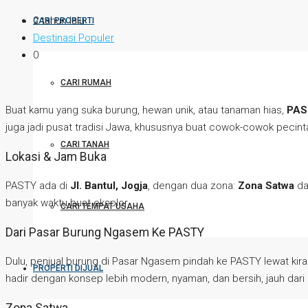
2 tahun lalu
CARI PROPERTI
Destinasi Populer
0
CARI RUMAH
Buat kamu yang suka burung, hewan unik, atau tanaman hias,
PAS
juga jadi pusat tradisi Jawa, khususnya buat cowok-cowok pecinta
CARI TANAH
Lokasi & Jam Buka
PASTY ada di
Jl. Bantul, Jogja
, dengan dua zona:
Zona Satwa
d
banyak waktu buat eksplor.
CARI TEMPAT USAHA
Dari Pasar Burung Ngasem Ke PASTY
Dulu, penjual burung di Pasar Ngasem pindah ke PASTY lewat kira
PROPERTI DIJUAL
hadir dengan konsep lebih modern, nyaman, dan bersih, jauh dar
Zona Satwa