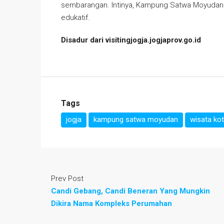
sembarangan. Intinya, Kampung Satwa Moyudan c
edukatif.
Disadur dari visitingjogja.jogjaprov.go.id
Tags
jogja
kampung satwa moyudan
wisata ko
Prev Post
Candi Gebang, Candi Beneran Yang Mungkin
Dikira Nama Kompleks Perumahan