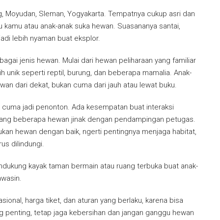
, Moyudan, Sleman, Yogyakarta. Tempatnya cukup asri dan
au kamu atau anak-anak suka hewan. Suasananya santai,
jadi lebih nyaman buat eksplor.
gai jenis hewan. Mulai dari hewan peliharaan yang familiar
h unik seperti reptil, burung, dan beberapa mamalia. Anak-
ewan dari dekat, bukan cuma dari jauh atau lewat buku.
k cuma jadi penonton. Ada kesempatan buat interaksi
gang beberapa hewan jinak dengan pendampingan petugas.
kukan hewan dengan baik, ngerti pentingnya menjaga habitat,
us dilindungi.
pendukung kayak taman bermain atau ruang terbuka buat anak-
awasin.
onal, harga tiket, dan aturan yang berlaku, karena bisa
g penting, tetap jaga kebersihan dan jangan ganggu hewan