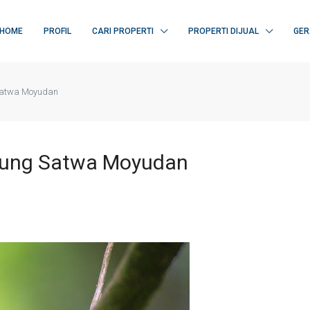
HOME
PROFIL
CARI PROPERTI
PROPERTI DIJUAL
GER
Satwa Moyudan
pung Satwa Moyudan