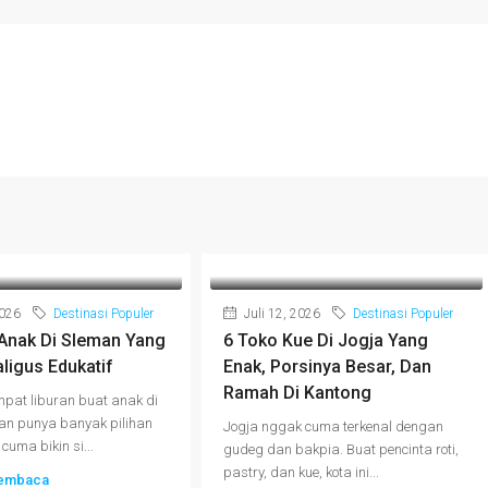
2026
Destinasi Populer
Juli 12, 2026
Destinasi Populer
 Anak Di Sleman Yang
6 Toko Kue Di Jogja Yang
ligus Edukatif
Enak, Porsinya Besar, Dan
Ramah Di Kantong
mpat liburan buat anak di
an punya banyak pilihan
Jogja nggak cuma terkenal dengan
uma bikin si...
gudeg dan bakpia. Buat pencinta roti,
pastry, dan kue, kota ini...
membaca