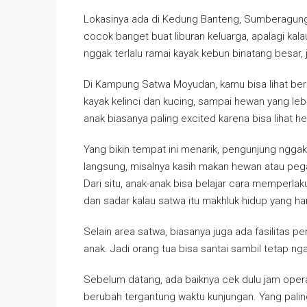
Lokasinya ada di Kedung Banteng, Sumberagung
cocok banget buat liburan keluarga, apalagi kal
nggak terlalu ramai kayak kebun binatang besar, 
Di Kampung Satwa Moyudan, kamu bisa lihat berba
kayak kelinci dan kucing, sampai hewan yang lebi
anak biasanya paling excited karena bisa lihat h
Yang bikin tempat ini menarik, pengunjung ngga
langsung, misalnya kasih makan hewan atau pe
Dari situ, anak-anak bisa belajar cara memperla
dan sadar kalau satwa itu makhluk hidup yang har
Selain area satwa, biasanya juga ada fasilitas 
anak. Jadi orang tua bisa santai sambil tetap ng
Sebelum datang, ada baiknya cek dulu jam operasi
berubah tergantung waktu kunjungan. Yang palin