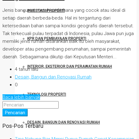
Jenis bangunan rumah sederhana yang cocok atau ideal di
INVESTASI PROPERTI
setiap daerah berbeda-beda. Hal ini tergantung dari
ketersediaan bahan sampai kondisi geografis daerah tersebut.
Tak terkecuali pulau terpadat di Indonesia, pulau Jawa pun juga
KPR DAN PEMBIAYAAN PROPERTI
memiliki jenis rumah disarankan.Baik itu oleh masyarakat,
developer atau pengembang perumahan, sampai pemerintah
daerah. Sebagaimana dikutip dari Keputusan Menteri...
INTERIOR, EKSTERIOR DAN PERAWATAN RUMAH
4 tahun lalu
Desain, Bangun dan Renovasi Rumah
0
TEKNOLOGI PROPERTI
Baca lebih banyak
Pencarian
DESAIN, BANGUN DAN RENOVASI RUMAH
Pos-Pos Terbaru