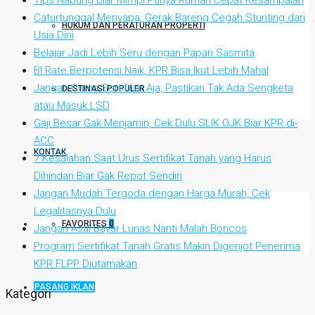
Tips Nabung Biar Mimpi Punya Rumah Cepat Kesampaian
Caturtunggal Menyapa, Gerak Bareng Cegah Stunting dari
HUKUM DAN PERATURAN PROPERTI
Usia Dini
Belajar Jadi Lebih Seru dengan Papan Sasmita
BI Rate Berpotensi Naik, KPR Bisa Ikut Lebih Mahal
Jangan Cuma Sertifikat Aja, Pastikan Tak Ada Sengketa
DESTINASI POPULER
atau Masuk LSD
Gaji Besar Gak Menjamin, Cek Dulu SLIK OJK Biar KPR di-
ACC
KONTAK
7 Kesalahan Saat Urus Sertifikat Tanah yang Harus
Dihindari Biar Gak Repot Sendiri
Jangan Mudah Tergoda dengan Harga Murah, Cek
Legalitasnya Dulu
FAVORITES
0
Jangan Asal Bayar Lunas Nanti Malah Boncos
Program Sertifikat Tanah Gratis Makin Digenjot Penerima
KPR FLPP Diutamakan
PASANG IKLAN
Kategori