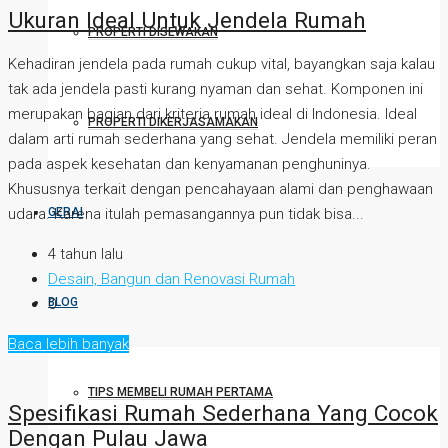
Ukuran Ideal Untuk Jendela Rumah
PROPERTI DISEWAKAN
Kehadiran jendela pada rumah cukup vital, bayangkan saja kalau
tak ada jendela pasti kurang nyaman dan sehat. Komponen ini
merupakan bagian dari kriteria rumah ideal di Indonesia. Ideal
PROPERTI DIKERJASAMAKAN
dalam arti rumah sederhana yang sehat. Jendela memiliki peran
pada aspek kesehatan dan kenyamanan penghuninya.
Khususnya terkait dengan pencahayaan alami dan penghawaan
GERAI
udara. Karena itulah pemasangannya pun tidak bisa...
4 tahun lalu
Desain, Bangun dan Renovasi Rumah
BLOG
0
Baca lebih banyak
TIPS MEMBELI RUMAH PERTAMA
Spesifikasi Rumah Sederhana Yang Cocok
Dengan Pulau Jawa