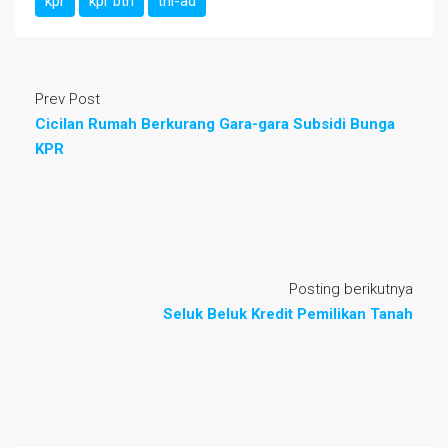
kpr
kpr btn
tni-ad
Prev Post
Cicilan Rumah Berkurang Gara-gara Subsidi Bunga
KPR
Posting berikutnya
Seluk Beluk Kredit Pemilikan Tanah