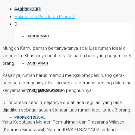
4 tahun lalu
CARI PROPERTI
Hukum dan Peraturan Properti
0
CARI RUMAH
Mungkin Kamu pernah bertanya-tanya soal luas rumah ideal di
Indonesia. Khususnya buat para keluarga baru yang berjumlah 3
orang.
CARI TANAH
Pasalnya, rumah harus mampu mengakomodasi ruang gerak
bagi para penguninya. Hal ini memiliki peranan penting dalam hal
kenyamanan hingga kesehatan penghuninya.
CARI TEMPAT USAHA
Di Indonesia sendiri, sejatinya sudah ada regulasi yang bisa
dijadikan sebagai acuan standar luas rumah ideal untuk 3 orang.
PROPERTI DIJUAL
Yaitu Keputusan Menteri Permukiman dan Prasarana Wilayah
(Kepmen Kimpraswil) Nomor 403/KPTS/M/2002 tentang