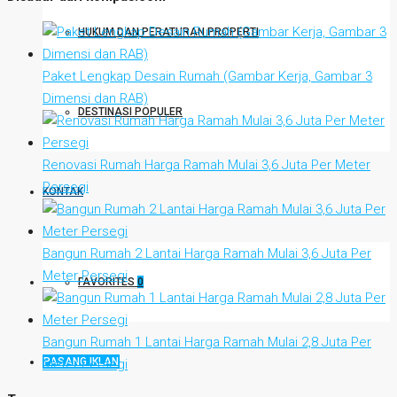
HUKUM DAN PERATURAN PROPERTI
Paket Lengkap Desain Rumah (Gambar Kerja, Gambar 3
Dimensi dan RAB)
DESTINASI POPULER
Renovasi Rumah Harga Ramah Mulai 3,6 Juta Per Meter
Persegi
KONTAK
Bangun Rumah 2 Lantai Harga Ramah Mulai 3,6 Juta Per
Meter Persegi
FAVORITES
0
Bangun Rumah 1 Lantai Harga Ramah Mulai 2,8 Juta Per
PASANG IKLAN
Meter Persegi