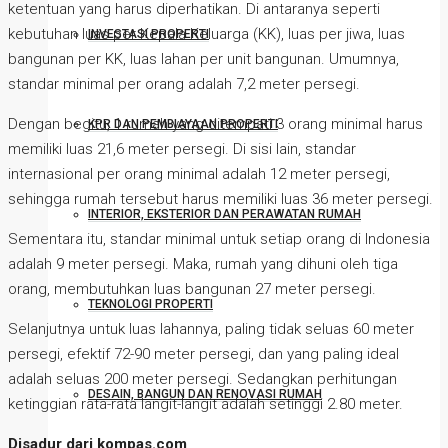
ketentuan yang harus diperhatikan. Di antaranya seperti
kebutuhan luas per Kepala Keluarga (KK), luas per jiwa, luas
INVESTASI PROPERTI
bangunan per KK, luas lahan per unit bangunan. Umumnya,
standar minimal per orang adalah 7,2 meter persegi.
Dengan begitu, 1 rumah yang ditempati 3 orang minimal harus
KPR DAN PEMBIAYAAN PROPERTI
memiliki luas 21,6 meter persegi. Di sisi lain, standar
internasional per orang minimal adalah 12 meter persegi,
sehingga rumah tersebut harus memiliki luas 36 meter persegi.
INTERIOR, EKSTERIOR DAN PERAWATAN RUMAH
Sementara itu, standar minimal untuk setiap orang di Indonesia
adalah 9 meter persegi. Maka, rumah yang dihuni oleh tiga
orang, membutuhkan luas bangunan 27 meter persegi.
TEKNOLOGI PROPERTI
Selanjutnya untuk luas lahannya, paling tidak seluas 60 meter
persegi, efektif 72-90 meter persegi, dan yang paling ideal
adalah seluas 200 meter persegi. Sedangkan perhitungan
DESAIN, BANGUN DAN RENOVASI RUMAH
ketinggian rata-rata langit-langit adalah setinggi 2.80 meter.
Disadur dari kompas.com