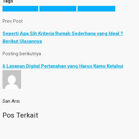
Tags
desain bangunan
kementerian pupr
peraturan menteri
Prev Post
Seperti Apa Sih Kriteria Rumah Sederhana yang Ideal ?
Berikut Ulasannya
Posting berikutnya
6 Layanan Digital Pertanahan yang Harus Kamu Ketahui
San Arsi
Pos Terkait