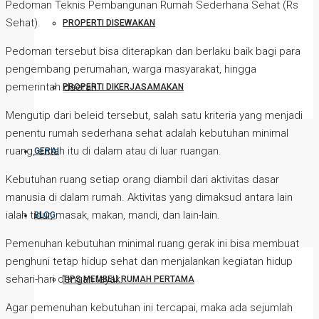
Pedoman Teknis Pembangunan Rumah Sederhana Sehat (Rs
Sehat).
PROPERTI DISEWAKAN
Pedoman tersebut bisa diterapkan dan berlaku baik bagi para
pengembang perumahan, warga masyarakat, hingga
pemerintah daerah.
PROPERTI DIKERJASAMAKAN
Mengutip dari beleid tersebut, salah satu kriteria yang menjadi
penentu rumah sederhana sehat adalah kebutuhan minimal
ruang, entah itu di dalam atau di luar ruangan.
GERAI
Kebutuhan ruang setiap orang diambil dari aktivitas dasar
manusia di dalam rumah. Aktivitas yang dimaksud antara lain
ialah tidur, masak, makan, mandi, dan lain-lain.
BLOG
Pemenuhan kebutuhan minimal ruang gerak ini bisa membuat
penghuni tetap hidup sehat dan menjalankan kegiatan hidup
sehari-hari dengan layak.
TIPS MEMBELI RUMAH PERTAMA
Agar pemenuhan kebutuhan ini tercapai, maka ada sejumlah