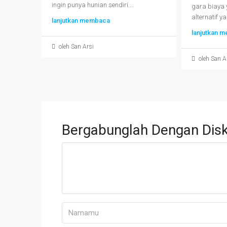
ingin punya hunian sendiri....
gara biaya 
alternatif ya
lanjutkan membaca
lanjutkan 
oleh San Arsi
oleh San A
Bergabunglah Dengan Disk