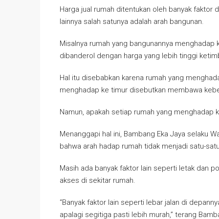
Harga jual rumah ditentukan oleh banyak faktor di
lainnya salah satunya adalah arah bangunan.
Misalnya rumah yang bangunannya menghadap ke
dibanderol dengan harga yang lebih tinggi ketim
Hal itu disebabkan karena rumah yang menghada
menghadap ke timur disebutkan membawa kebe
Namun, apakah setiap rumah yang menghadap ke t
Menanggapi hal ini, Bambang Eka Jaya selaku W
bahwa arah hadap rumah tidak menjadi satu-satu
Masih ada banyak faktor lain seperti letak dan p
akses di sekitar rumah.
“Banyak faktor lain seperti lebar jalan di depann
apalagi segitiga pasti lebih murah,” terang Bam