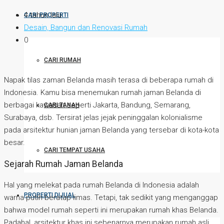
4 tahun lalu
CARI PROPERTI
Desain, Bangun dan Renovasi Rumah
0
CARI RUMAH
Napak tilas zaman Belanda masih terasa di beberapa rumah di
Indonesia. Kamu bisa menemukan rumah jaman Belanda di
berbagai kawasan seperti Jakarta, Bandung, Semarang,
CARI TANAH
Surabaya, dsb. Tersirat jelas jejak peninggalan kolonialisme
pada arsitektur hunian jaman Belanda yang tersebar di kota-kota
besar.
CARI TEMPAT USAHA
Sejarah Rumah Jaman Belanda
Hal yang melekat pada rumah Belanda di Indonesia adalah
PROPERTI DIJUAL
warna putih beratap limas. Tetapi, tak sedikit yang menganggap
bahwa model rumah seperti ini merupakan rumah khas Belanda.
Padahal, arsitektur khas ini sebenarnya merupakan rumah asli