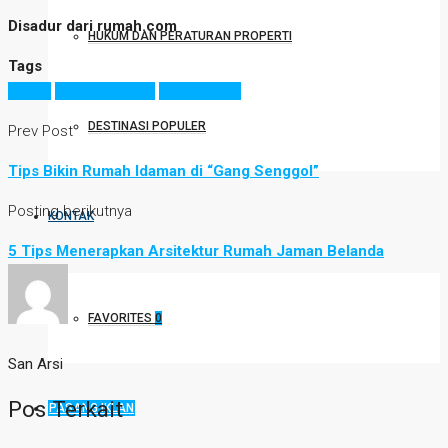
Disadur dari rumah.com
HUKUM DAN PERATURAN PROPERTI
Tags
hunian
rumah belanda
rumah klasik
DESTINASI POPULER
Prev Post
Tips Bikin Rumah Idaman di “Gang Senggol”
Posting berikutnya
KONTAK
5 Tips Menerapkan Arsitektur Rumah Jaman Belanda
FAVORITES
0
San Arsi
Pos Terkait
PASANG IKLAN