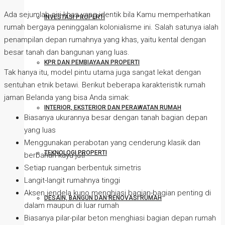
Ada sejumlah ciri khas yang identik bila Kamu memperhatikan
INVESTASI PROPERTI
rumah bergaya peninggalan kolonialisme ini. Salah satunya ialah
penampilan depan rumahnya yang khas, yaitu kental dengan
besar tanah dan bangunan yang luas.
KPR DAN PEMBIAYAAN PROPERTI
Tak hanya itu, model pintu utama juga sangat lekat dengan
sentuhan etnik betawi. Berikut beberapa karakteristik rumah
jaman Belanda yang bisa Anda simak:
INTERIOR, EKSTERIOR DAN PERAWATAN RUMAH
Biasanya ukurannya besar dengan tanah bagian depan
yang luas
Menggunakan perabotan yang cenderung klasik dan
TEKNOLOGI PROPERTI
berbahan kayu jati
Setiap ruangan berbentuk simetris
Langit-langit rumahnya tinggi
Aksen jendela kuno menghiasi bagian-bagian penting di
DESAIN, BANGUN DAN RENOVASI RUMAH
dalam maupun di luar rumah
Biasanya pilar-pilar beton menghiasi bagian depan rumah