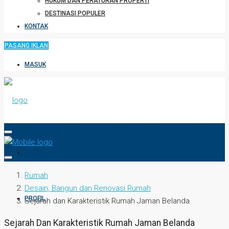
HUKUM DAN PERATURAN PROPERTI
DESTINASI POPULER
KONTAK
PASANG IKLAN
MASUK
HOME
Rumah
Desain, Bangun dan Renovasi Rumah
PROFIL
Sejarah dan Karakteristik Rumah Jaman Belanda
Sejarah Dan Karakteristik Rumah Jaman Belanda