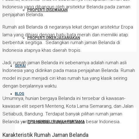
Indonesia yang dibangun oleh arsitektur Belanda pada zaman
PROPERTI DISEWAKAN
penjajahan Belanda.
Rumah asli Belanda di negaranya lekat dengan arsitektur Eropa
lama yang dihiasi dengan batu bata merah dan memiliki atap
PROPERTI DIKERJASAMAKAN
berbentuk segitiga. Sedangkan rumah jaman Belanda di
Indonesia atapnya khas daerah tropis.
Jadi, rumah jaman Belanda ini sebenarnya adalah rumah asli
GERAI
Indonesia yang didirikan pada masa penjajahan Belanda. Rumah
model ini pun menjadi ciri khas rumah tua yang klasik seiring
dengan berjalannya waktu.
BLOG
Umumnya, hunian bergaya Belanda ini tersebar di kawasan-
kawasan elit seperti Menteng, Kota Lama Semarang, dan Jalan
Setiabudi, Bandung. Terdapat banyak pilihan rumah jaman
Belanda yang tersebar di sejumlah kota besar Indonesia.
TIPS MEMBELI RUMAH PERTAMA
Karakteristik Rumah Jaman Belanda