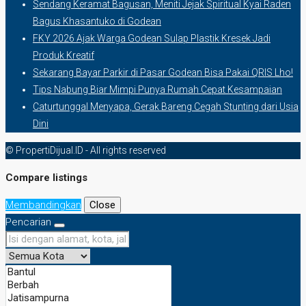
Sendang Keramat Bagusan, Meniti Jejak Spiritual Kyai Raden
Bagus Khasantuko di Godean
FKY 2026 Ajak Warga Godean Sulap Plastik Kresek Jadi
Produk Kreatif
Sekarang Bayar Parkir di Pasar Godean Bisa Pakai QRIS Lho!
Tips Nabung Biar Mimpi Punya Rumah Cepat Kesampaian
Caturtunggal Menyapa, Gerak Bareng Cegah Stunting dari Usia
Dini
© PropertiDijual.ID - All rights reserved
Compare listings
Membandingkan
Close
Pencarian