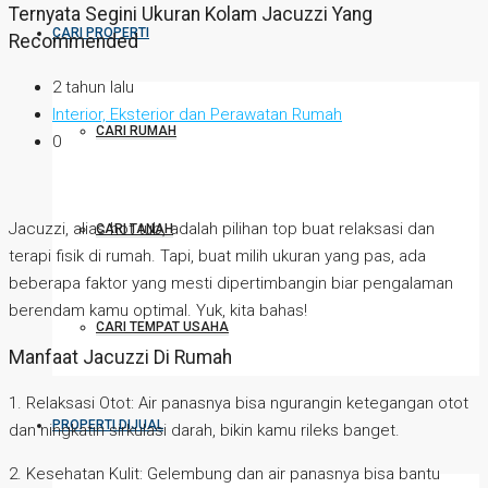
Ternyata Segini Ukuran Kolam Jacuzzi Yang
CARI PROPERTI
Recommended
2 tahun lalu
Interior, Eksterior dan Perawatan Rumah
CARI RUMAH
0
Jacuzzi, alias hot tub, adalah pilihan top buat relaksasi dan
CARI TANAH
terapi fisik di rumah. Tapi, buat milih ukuran yang pas, ada
beberapa faktor yang mesti dipertimbangin biar pengalaman
berendam kamu optimal. Yuk, kita bahas!
CARI TEMPAT USAHA
Manfaat Jacuzzi Di Rumah
1. Relaksasi Otot: Air panasnya bisa ngurangin ketegangan otot
PROPERTI DIJUAL
dan ningkatin sirkulasi darah, bikin kamu rileks banget.
2. Kesehatan Kulit: Gelembung dan air panasnya bisa bantu