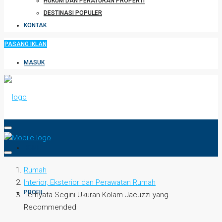
HUKUM DAN PERATURAN PROPERTI
DESTINASI POPULER
KONTAK
PASANG IKLAN
MASUK
HOME
Rumah
Interior, Eksterior dan Perawatan Rumah
PROFIL
Ternyata Segini Ukuran Kolam Jacuzzi yang
Recommended