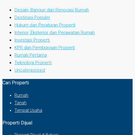
Desain, Bangun dan Renovasi Rumah
Destinasi Populer
Hukum dan Peraturan Properti
Interior, Eksterior dan Perawatan Rumah
Investasi Properti
KPR dan Pembiayaan Properti
Rumah Pertama
Teknologi Properti
Uncategorized
Cari Properti
Rumah
Tanah
Tempat Usaha
Properti Dijual