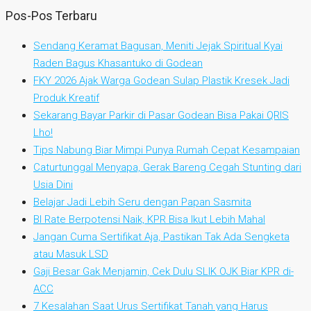
Pos-Pos Terbaru
Sendang Keramat Bagusan, Meniti Jejak Spiritual Kyai
Raden Bagus Khasantuko di Godean
FKY 2026 Ajak Warga Godean Sulap Plastik Kresek Jadi
Produk Kreatif
Sekarang Bayar Parkir di Pasar Godean Bisa Pakai QRIS
Lho!
Tips Nabung Biar Mimpi Punya Rumah Cepat Kesampaian
Caturtunggal Menyapa, Gerak Bareng Cegah Stunting dari
Usia Dini
Belajar Jadi Lebih Seru dengan Papan Sasmita
BI Rate Berpotensi Naik, KPR Bisa Ikut Lebih Mahal
Jangan Cuma Sertifikat Aja, Pastikan Tak Ada Sengketa
atau Masuk LSD
Gaji Besar Gak Menjamin, Cek Dulu SLIK OJK Biar KPR di-
ACC
7 Kesalahan Saat Urus Sertifikat Tanah yang Harus