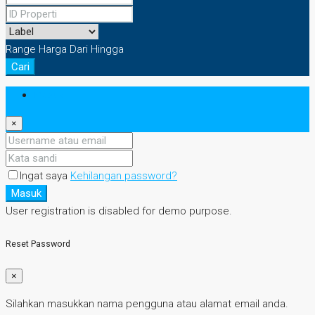
Range Harga
Dari
Hingga
Cari
Masuk
×
Ingat saya
Kehilangan password?
Masuk
User registration is disabled for demo purpose.
Reset Password
×
Silahkan masukkan nama pengguna atau alamat email anda.