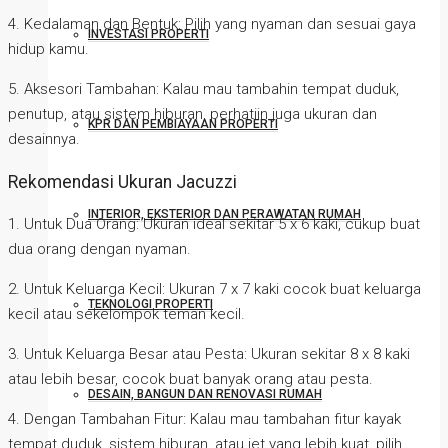
4. Kedalaman dan Bentuk: Pilih yang nyaman dan sesuai gaya
INVESTASI PROPERTI
hidup kamu.
5. Aksesori Tambahan: Kalau mau tambahin tempat duduk,
penutup, atau sistem hiburan, perhatiin juga ukuran dan
KPR DAN PEMBIAYAAN PROPERTI
desainnya.
Rekomendasi Ukuran Jacuzzi
INTERIOR, EKSTERIOR DAN PERAWATAN RUMAH
1. Untuk Dua Orang: Ukuran ideal sekitar 5 x 6 kaki, cukup buat
dua orang dengan nyaman.
2. Untuk Keluarga Kecil: Ukuran 7 x 7 kaki cocok buat keluarga
TEKNOLOGI PROPERTI
kecil atau sekelompok teman kecil.
3. Untuk Keluarga Besar atau Pesta: Ukuran sekitar 8 x 8 kaki
atau lebih besar, cocok buat banyak orang atau pesta.
DESAIN, BANGUN DAN RENOVASI RUMAH
4. Dengan Tambahan Fitur: Kalau mau tambahan fitur kayak
tempat duduk, sistem hiburan, atau jet yang lebih kuat, pilih