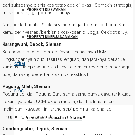
dari suksesnya bisnis kos tetap ada di lokasi. Semakin strategis,
PROPERTI DISEWAKAN
makin besar juga potensi cuannya.
Nah, berikut adalah 9 lokasi yang sangat bersahabat buat Kamu-
kamu berinvestasi/berbisnis kos-kosan di Jogja. Cekidot skuy!
PROPERTI DIKERJASAMAKAN
Karangwuni, Depok, Sleman
Karangwuni sudah lama jadi favorit mahasiswa UGM.
Lingkungannya hidup, fasilitas lengkap, dan jaraknya dekat ke
GERAI
kampus. Hampir setiap sudutnya dipenuhi kos dengan berbagai
tipe, dari yang sederhana sampai eksklusif.
Pogung, Mlati, Sleman
BLOG
Pogung Lor dan Pogung Baru sama-sama punya daya tarik kuat.
Lokasinya dekat UGM, akses mudah, dan fasilitas umum
melimpah. Kawasan ini jarang sepi peminat karena jadi
langganan mahasiswa dari tahun ke tahun.
TIPS MEMBELI RUMAH PERTAMA
Condongcatur, Depok, Sleman