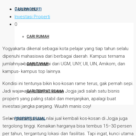
7 bulan lalu
CARI PROPERTI
Investasi Properti
0
CARI RUMAH
Yogyakarta dikenal sebagai kota pelajar yang tiap tahun selalu
dipenuhi mahasiswa dari berbagai daerah. Kampus ternama
jumlahnya banyak, mulai dari UGM, UNY, UII, UIN, Amikom, dan
CARI TANAH
kampus- kampus top lainnya.
Kondisi ini tentunya bikin kos-kosan rame terus, gak pernah sepi.
Jadi wajar aja, kalau kos kosan Jogja jadi salah satu bisnis
CARI TEMPAT USAHA
properti yang paling stabil dan menjanjikan, apalagi buat
investasi jangka panjang. Wuuhh manis coy!
Selain pasarnya luas, nilai jual kembali kos-kosan di Jogja juga
PROPERTI DIJUAL
tergolong tinggi. Kenaikan harganya bisa tembus 15–30 persen
per tahun, tergantung lokasi dan fasilitas. Tapi ingat, kunci utama