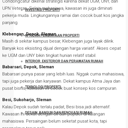
Condongcatur dikenal strategis karena dekat UGM, UNY, dan
UPN Veteran. Selain mahasiswa, kawasan ini juga diminati
INVESTASI PROPERTI
pekerja muda. Lingkungannya ramai dan cocok buat kos jangka
panjang.
Klebengan, Depok, Sleman
KPR DAN PEMBIAYAAN PROPERTI
Masih di sekitar kampus besar, Klebengan juga layak dilirik.
Banyak kos eksisting dijual dengan harga variatif. Akses cepat
ke UGM dan UNY bikin tingkat hunian relatif stabil.
INTERIOR, EKSTERIOR DAN PERAWATAN RUMAH
Babarsari, Depok, Sleman
Babarsari punya pasar yang lebih luas. Nggak cuma mahasiswa,
tapi juga pekerja dan karyawan. Dekat kampus Atma Jaya dan
TEKNOLOGI PROPERTI
pusat bisnis, kawasan ini cocok buat konsep kos campuran.
Besi, Sukoharjo, Sleman
Kalau Depok sudah terlalu padat, Besi bisa jadi alternatif.
DESAIN, BANGUN DAN RENOVASI RUMAH
Kawasan ini dekat dengan UII dan populer di kalangan
mahasiswa. Persaingan belum seketat pusat kota, tapi