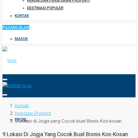
HUKUM DAN PERATURAN PROPERTI
DESTINASI POPULER
KONTAK
PASANG IKLAN
MASUK
HOME
Rumah
Investasi Properti
PROFIL
9 Lokasi di Jogja yang Cocok buat Bisnis Kos-kosan
9 Lokasi Di Jogja Yang Cocok Buat Bisnis Kos-Kosan