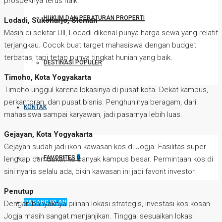
prospeknya terus naik.
HUKUM DAN PERATURAN PROPERTI
Lodadi, Sukoharjo, Sleman
Masih di sekitar UII, Lodadi dikenal punya harga sewa yang relatif
terjangkau. Cocok buat target mahasiswa dengan budget
terbatas, tapi tetap punya tingkat hunian yang baik.
DESTINASI POPULER
Timoho, Kota Yogyakarta
Timoho unggul karena lokasinya di pusat kota. Dekat kampus,
perkantoran, dan pusat bisnis. Penghuninya beragam, dari
KONTAK
mahasiswa sampai karyawan, jadi pasarnya lebih luas.
Gejayan, Kota Yogyakarta
Gejayan sudah jadi ikon kawasan kos di Jogja. Fasilitas super
FAVORITES
0
lengkap dan dekat ke banyak kampus besar. Permintaan kos di
sini nyaris selalu ada, bikin kawasan ini jadi favorit investor.
Penutup
PASANG IKLAN
Dengan banyaknya pilihan lokasi strategis, investasi kos kosan
Jogja masih sangat menjanjikan. Tinggal sesuaikan lokasi