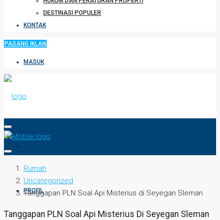
HUKUM DAN PERATURAN PROPERTI
DESTINASI POPULER
KONTAK
PASANG IKLAN
MASUK
HOME
Rumah
Uncategorized
PROFIL
Tanggapan PLN Soal Api Misterius di Seyegan Sleman
Tanggapan PLN Soal Api Misterius Di Seyegan Sleman