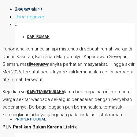
2 bulan lalu
CARI PROPERTI
Uncategorized
0
CARI RUMAH
Fenomena kemunculan api misterius di sebuah rumah warga di
Dusun Kasuran, Kalurahan Margomulyo, Kapanewon Seyegan,
Sleman, masih terus menyita perhatian masyarakat. Hingga akhir
CARI TANAH
Mei 2026, tercatat sedikitnya 57 kali kemunculan api di berbagai
titik rumah tersebut.
Kejadian yang berlangsung selama beberapa hari ini membuat
CARI TEMPAT USAHA
warga sekitar waspada sekaligus penasaran dengan penyebab
sebenarnya. Berbagai dugaan pun bermunculan, termasuk
kemungkinan adanya gangguan pada instalasi listrik rumah.
PROPERTI DIJUAL
PLN Pastikan Bukan Karena Listrik