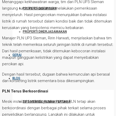
Menanggapi kekhawatiran warga, tim dari PLN UP3 Sleman
langsung turun ke lokasi untuk melakukan pemeriksaan
PROPERTI DISEWAKAN
menyeluruh. Hasil pengecekan menunjukkan bahwa instalasi
listrik di rumah tersebut dalam kondisi baik dan tidak ditemukan
kerusakan yang berpotensi memicu kebakaran.
PROPERTI DIKERJASAMAKAN
Manajer PLN UP3 Sleman, Ririn Harwati, menjelaskan bahwa tim
teknik telah memeriksa seluruh jaringan listrik di rumah tersebut.
Dari hasil pemeriksaan, tidak ditemukan kebocoran instalasi
GERAI
maupun gangguan kelistrikan yang dapat menyebabkan
percikan api.
Dengan hasil tersebut, dugaan bahwa kemunculan api berasal
BLOG
dari korsleting listrik sementara bisa dikesampingkan.
PLN Terus Berkoordinasi
Meski instalasi listrik dinyatakan aman, PLN tetap akan
TIPS MEMBELI RUMAH PERTAMA
berkoordinasi dengan berbagai pihak terkait selama proses
penyelidikan berlangsung. Langkah ini dilakukan untuk