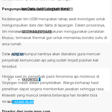
Pengumpulan Data Jadi Langkah Awal
HUKUM DAN PERATURAN PROPERTI
Kedatangan tim UGM merupakan tahap awal investigasi untuk
mengumpulkan data dan fakta di lapangan. Dalam prosesnya,
tim melakukan berbagai pengukuran menggunakan peralatan
DESTINASI POPULER
khusus, termasuk thermal gun untuk memantau kondisi suhu di
area rumah.
Data yang terkumpul nantinya akan dianalisis guna mencari
KONTAK
penyebab kemunculan api yang sudah terjadi puluhan kali
tersebut.
Hingga saat ini, penyebab pasti fenomena api misterius di
FAVORITES
0
Seyegan masih dalam penyelidikan. Warga berharap hasil
penelitian dapat segera memberikan jawaban sehingga rasa
khawatir yang muncul selama beberapa hari terakhir bisa
teratasi.
PASANG IKLAN
Disadur dari jogja.jpnn.com