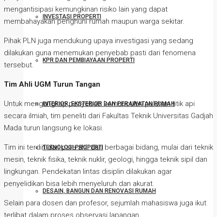
mengantisipasi kemungkinan risiko lain yang dapat
INVESTASI PROPERTI
membahayakan penghuni rumah maupun warga sekitar.
Pihak PLN juga mendukung upaya investigasi yang sedang
dilakukan guna menemukan penyebab pasti dari fenomena
KPR DAN PEMBIAYAAN PROPERTI
tersebut.
Tim Ahli UGM Turun Tangan
Untuk mengungkap penyebab kemunculan puluhan titik api
INTERIOR, EKSTERIOR DAN PERAWATAN RUMAH
secara ilmiah, tim peneliti dari Fakultas Teknik Universitas Gadjah
Mada turun langsung ke lokasi.
Tim ini terdiri dari para ahli dari berbagai bidang, mulai dari teknik
TEKNOLOGI PROPERTI
mesin, teknik fisika, teknik nuklir, geologi, hingga teknik sipil dan
lingkungan. Pendekatan lintas disiplin dilakukan agar
penyelidikan bisa lebih menyeluruh dan akurat.
DESAIN, BANGUN DAN RENOVASI RUMAH
Selain para dosen dan profesor, sejumlah mahasiswa juga ikut
terlibat dalam proses observasi lapangan.