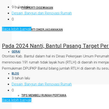
9 bulan lalu
PROPERTI DISEWAKAN
Desain, Bangun dan Renovasi Rumah
0
Baca lebih banyak
PROPERTI DIKERJASAMAKAN
Pada 2024 Nanti, Bantul Pasang Target Pe
GERAI
Otoritas Kab. Bantul dalam hal ini Dinas Pekerjaan Umum Perum
merenovasi 191 rumah tidak layak huni (RTLH) di daerah ini me
Permukiman DPUPKP Bantul bilang jumlah RTLH di daerah itu sesua
BLOG
3 tahun lalu
Desain, Bangun dan Renovasi Rumah
0
TIPS MEMBELI RUMAH PERTAMA
Baca lebih banyak