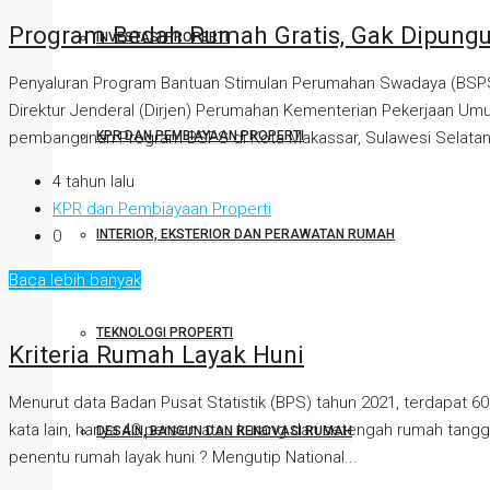
Program Bedah Rumah Gratis, Gak Dipungu
INVESTASI PROPERTI
Penyaluran Program Bantuan Stimulan Perumahan Swadaya (BSPS) a
Direktur Jenderal (Dirjen) Perumahan Kementerian Pekerjaan Um
pembangunan Program BSPS di Kota Makassar, Sulawesi Selatan,
KPR DAN PEMBIAYAAN PROPERTI
4 tahun lalu
KPR dan Pembiayaan Properti
0
INTERIOR, EKSTERIOR DAN PERAWATAN RUMAH
Baca lebih banyak
TEKNOLOGI PROPERTI
Kriteria Rumah Layak Huni
Menurut data Badan Pusat Statistik (BPS) tahun 2021, terdapat 6
kata lain, hanya 40 persen atau kurang dari setengah rumah tangg
DESAIN, BANGUN DAN RENOVASI RUMAH
penentu rumah layak huni ? Mengutip National...