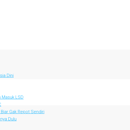
ia Dini
au Masuk LSD
C
 Biar Gak Repot Sendiri
nya Dulu