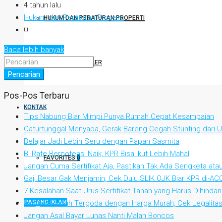
4 tahun lalu
Hukum dan Peraturan Properti
HUKUM DAN PERATURAN PROPERTI
0
Baca lebih banyak
DESTINASI POPULER
Pencarian
Pos-Pos Terbaru
KONTAK
Tips Nabung Biar Mimpi Punya Rumah Cepat Kesampaian
Caturtunggal Menyapa, Gerak Bareng Cegah Stunting dari Us
Belajar Jadi Lebih Seru dengan Papan Sasmita
BI Rate Berpotensi Naik, KPR Bisa Ikut Lebih Mahal
FAVORITES
0
Jangan Cuma Sertifikat Aja, Pastikan Tak Ada Sengketa at
Gaji Besar Gak Menjamin, Cek Dulu SLIK OJK Biar KPR di-AC
7 Kesalahan Saat Urus Sertifikat Tanah yang Harus Dihindari
PASANG IKLAN
Jangan Mudah Tergoda dengan Harga Murah, Cek Legalitas
Jangan Asal Bayar Lunas Nanti Malah Boncos