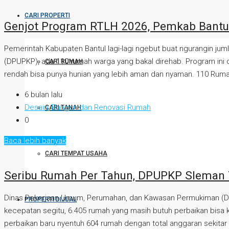
CARI PROPERTI
Genjot Program RTLH 2026, Pemkab Bantul
Pemerintah Kabupaten Bantul lagi-lagi ngebut buat ngurangin ju
(DPUPKP), ada 110 rumah warga yang bakal direhab. Program ini d
CARI RUMAH
rendah bisa punya hunian yang lebih aman dan nyaman. 110 Ruma
6 bulan lalu
Desain, Bangun dan Renovasi Rumah
CARI TANAH
0
Baca lebih banyak
CARI TEMPAT USAHA
Seribu Rumah Per Tahun, DPUPKP Sleman
Dinas Pekerjaan Umum, Perumahan, dan Kawasan Permukiman (DPU
PROPERTI DIJUAL
kecepatan segitu, 6.405 rumah yang masih butuh perbaikan bisa 
perbaikan baru nyentuh 604 rumah dengan total anggaran sekitar R