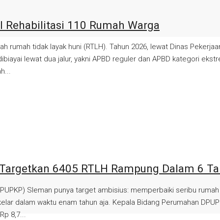
 Rehabilitasi 110 Rumah Warga
mlah rumah tidak layak huni (RTLH). Tahun 2026, lewat Dinas Pek
ibiayai lewat dua jalur, yakni APBD reguler dan APBD kategori eks
h...
 Targetkan 6405 RTLH Rampung Dalam 6 T
PKP) Sleman punya target ambisius: memperbaiki seribu rumah tid
kelar dalam waktu enam tahun aja. Kepala Bidang Perumahan DPUPK
p 8,7...