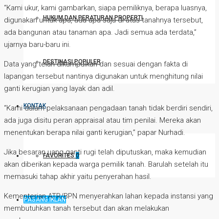
“Kami ukur, kami gambarkan, siapa pemiliknya, berapa luasnya,
HUKUM DAN PERATURAN PROPERTI
digunakan untuk apa, ada apa saja di atas tanahnya tersebut,
ada bangunan atau tanaman apa. Jadi semua ada terdata,”
ujarnya baru-baru ini.
DESTINASI POPULER
Data yang telah dikumpulkan dan sesuai dengan fakta di
lapangan tersebut nantinya digunakan untuk menghitung nilai
ganti kerugian yang layak dan adil.
KONTAK
“Kami dalam pelaksanaan pengadaan tanah tidak berdiri sendiri,
ada juga disitu peran appraisal atau tim penilai. Mereka akan
menentukan berapa nilai ganti kerugian,” papar Nurhadi.
Jika besaran uang ganti rugi telah diputuskan, maka kemudian
FAVORITES
0
akan diberikan kepada warga pemilik tanah. Barulah setelah itu
memasuki tahap akhir yaitu penyerahan hasil.
Kementerian ATR/BPN menyerahkan lahan kepada instansi yang
PASANG IKLAN
membutuhkan tanah tersebut dan akan melakukan