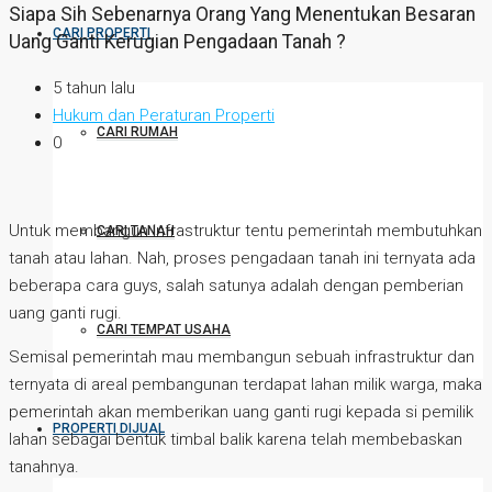
Siapa Sih Sebenarnya Orang Yang Menentukan Besaran
CARI PROPERTI
Uang Ganti Kerugian Pengadaan Tanah ?
5 tahun lalu
Hukum dan Peraturan Properti
CARI RUMAH
0
Untuk membangun infrastruktur tentu pemerintah membutuhkan
CARI TANAH
tanah atau lahan. Nah, proses pengadaan tanah ini ternyata ada
beberapa cara guys, salah satunya adalah dengan pemberian
uang ganti rugi.
CARI TEMPAT USAHA
Semisal pemerintah mau membangun sebuah infrastruktur dan
ternyata di areal pembangunan terdapat lahan milik warga, maka
pemerintah akan memberikan uang ganti rugi kepada si pemilik
PROPERTI DIJUAL
lahan sebagai bentuk timbal balik karena telah membebaskan
tanahnya.