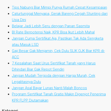
Tips Nabung Biar Mimpi Punya Rumah Cepat Kesampaian
Caturtunggal Menyapa, Gerak Bareng Cegah Stunting dari
Usia Dini
Belajar Jadi Lebih Seru dengan Papan Sasmita
BI Rate Berpotensi Naik, KPR Bisa Ikut Lebih Mahal
Jangan Cuma Sertifikat Aja, Pastikan Tak Ada Sengketa
atau Masuk LSD
Gaji Besar Gak Menjamin, Cek Dulu SLIK OJK Biar KPR di-
ACC
7 Kesalahan Saat Urus Sertifikat Tanah yang Harus
Dihindari Biar Gak Repot Sendiri
Jangan Mudah Tergoda dengan Harga Murah, Cek
Legalitasnya Dulu
Jangan Asal Bayar Lunas Nanti Malah Boncos
Program Sertifikat Tanah Gratis Makin Digenjot Penerima
KPR FLPP Diutamakan
Kategori