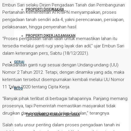
Embun Sari selaku Dirjen Pengadaan Tanah dan Pembangunan
PROPERTI DISEWAKAN
Pertanahan Kementerian ATR/BPN menyampaikan, proses
pengadaan tanah sendiri ada 4, yakni perencanaan, persiapan,
pelaksanaan, hingga penyerahan hasil.
PROPERTI DIKERJASAMAKAN
“Proses pengadaan tanah ialah untuk memastikan lahan itu
tersedia melalui ganti rugi yang layak dan adil,” ujar Embun Sari
dalam keterangan pers, Sabtu (18/12/2021).
GERAI
Pelaksanaan ganti rugi sesuai dengan Undang-undang (UU)
Nomor 2 Tahun 2012. Tetapi, dengan dinamika yang ada, maka
ketentuan tersebut disempurnakan kembali melalui UU Nomor
11 Tahun 2020 tentang Cipta Kerja.
BLOG
“Banyak pihak terlibat di berbagai tahapannya. Panjang memang
prosesnya, tapi Pemerintah memastikan masyarakat tidak
dirugikan dan pembangunan tetap berjalan,” terangnya.
TIPS MEMBELI RUMAH PERTAMA
Salah satu unsur penting dalam proses pengadaan tanah ini