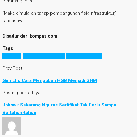
pembangunan.
“Maka dimulailah tahap pembangunan fisik infrastruktur,”
tandasnya.
Disadur dari kompas.com
Tags
ganti rugi
kementerian atr/bpn
pengadaan tanah
Prev Post
Gini Lho Cara Mengubah HGB Menjadi SHM
Posting berikutnya
Jokowi: Sekarang Ngurus Sertifikat Tak Perlu Sampai
Bertahun-tahun