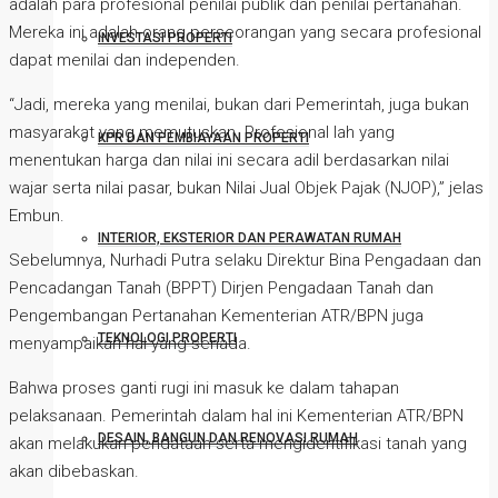
adalah para profesional penilai publik dan penilai pertanahan.
Mereka ini adalah orang perseorangan yang secara profesional
INVESTASI PROPERTI
dapat menilai dan independen.
“Jadi, mereka yang menilai, bukan dari Pemerintah, juga bukan
masyarakat yang memutuskan. Profesional lah yang
KPR DAN PEMBIAYAAN PROPERTI
menentukan harga dan nilai ini secara adil berdasarkan nilai
wajar serta nilai pasar, bukan Nilai Jual Objek Pajak (NJOP),” jelas
Embun.
INTERIOR, EKSTERIOR DAN PERAWATAN RUMAH
Sebelumnya, Nurhadi Putra selaku Direktur Bina Pengadaan dan
Pencadangan Tanah (BPPT) Dirjen Pengadaan Tanah dan
Pengembangan Pertanahan Kementerian ATR/BPN juga
TEKNOLOGI PROPERTI
menyampaikan hal yang senada.
Bahwa proses ganti rugi ini masuk ke dalam tahapan
pelaksanaan. Pemerintah dalam hal ini Kementerian ATR/BPN
DESAIN, BANGUN DAN RENOVASI RUMAH
akan melakukan pendataan serta mengidentifikasi tanah yang
akan dibebaskan.