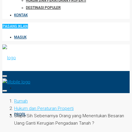
HUKUM DAN PERATURAN PROPERTI
DESTINASI POPULER
KONTAK
PASANG IKLAN
MASUK
HOME
Rumah
Hukum dan Peraturan Properti
PROFIL
Siapa Sih Sebenarnya Orang yang Menentukan Besaran
Uang Ganti Kerugian Pengadaan Tanah ?