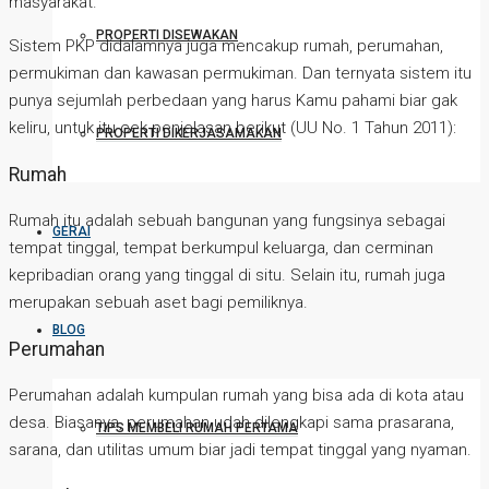
masyarakat.
PROPERTI DISEWAKAN
Sistem PKP didalamnya juga mencakup rumah, perumahan,
permukiman dan kawasan permukiman. Dan ternyata sistem itu
punya sejumlah perbedaan yang harus Kamu pahami biar gak
keliru, untuk itu cek penjelasan berikut (UU No. 1 Tahun 2011):
PROPERTI DIKERJASAMAKAN
Rumah
Rumah itu adalah sebuah bangunan yang fungsinya sebagai
GERAI
tempat tinggal, tempat berkumpul keluarga, dan cerminan
kepribadian orang yang tinggal di situ. Selain itu, rumah juga
merupakan sebuah aset bagi pemiliknya.
BLOG
Perumahan
Perumahan adalah kumpulan rumah yang bisa ada di kota atau
desa. Biasanya, perumahan udah dilengkapi sama prasarana,
TIPS MEMBELI RUMAH PERTAMA
sarana, dan utilitas umum biar jadi tempat tinggal yang nyaman.