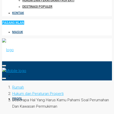
HUKUM DAN PERATURAN PROPERTI
DESTINASI POPULER
KONTAK
PASANG IKLAN
MASUK
HOME
Rumah
Hukum dan Peraturan Properti
PROFIL
Beberapa Hal Yang Harus Kamu Pahami Soal Perumahan
Dan Kawasan Permukiman