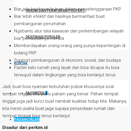
Biar ada kejelasan hukum dalam penyelenggaraan PKP
HUKUM DAN PERATURAN PROPERTI
Biar lebih efektif dan hasilnya bermanfaat buat
pembangunan perumahan
Ngebantu atur tata kawasan dan perkembangan wilayah
DESTINASI POPULER
biar penduduknya merata
Memberdayakan orang-orang yang punya kepentingan di
bidang PKP
Support pembangunan di ekonomi, sosial, dan budaya
KONTAK
Pastiin kalo rumah yang layak dan bisa dicapai itu bisa
terwujud dalam lingkungan yang bisa berlanjut terus.
Jadi, buat bisa nyamain kebutuhan pokok khususnya soal
FAVORITES
0
tempat tinggal, kita perlu paham yang benar. Pilihan tempat
tinggal juga jadi kunci buat nambah kualitas hidup kita. Makanya,
kita mesti usaha buat jaga supaya penyediaan rumah dan
tempat tinggal bisa terus berlanjut.
PASANG IKLAN
Disadur dari perkim.id