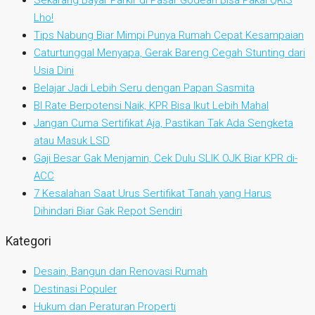
Sekarang Bayar Parkir di Pasar Godean Bisa Pakai QRIS
Lho!
Tips Nabung Biar Mimpi Punya Rumah Cepat Kesampaian
Caturtunggal Menyapa, Gerak Bareng Cegah Stunting dari
Usia Dini
Belajar Jadi Lebih Seru dengan Papan Sasmita
BI Rate Berpotensi Naik, KPR Bisa Ikut Lebih Mahal
Jangan Cuma Sertifikat Aja, Pastikan Tak Ada Sengketa
atau Masuk LSD
Gaji Besar Gak Menjamin, Cek Dulu SLIK OJK Biar KPR di-
ACC
7 Kesalahan Saat Urus Sertifikat Tanah yang Harus
Dihindari Biar Gak Repot Sendiri
Kategori
Desain, Bangun dan Renovasi Rumah
Destinasi Populer
Hukum dan Peraturan Properti