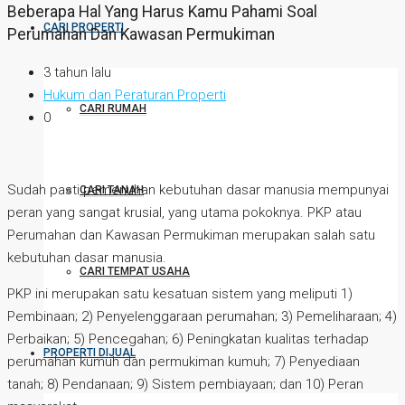
Beberapa Hal Yang Harus Kamu Pahami Soal
CARI PROPERTI
Perumahan Dan Kawasan Permukiman
3 tahun lalu
Hukum dan Peraturan Properti
CARI RUMAH
0
Sudah pasti pemenuhan kebutuhan dasar manusia mempunyai
CARI TANAH
peran yang sangat krusial, yang utama pokoknya. PKP atau
Perumahan dan Kawasan Permukiman merupakan salah satu
kebutuhan dasar manusia.
CARI TEMPAT USAHA
PKP ini merupakan satu kesatuan sistem yang meliputi 1)
Pembinaan; 2) Penyelenggaraan perumahan; 3) Pemeliharaan; 4)
Perbaikan; 5) Pencegahan; 6) Peningkatan kualitas terhadap
PROPERTI DIJUAL
perumahan kumuh dan permukiman kumuh; 7) Penyediaan
tanah; 8) Pendanaan; 9) Sistem pembiayaan; dan 10) Peran