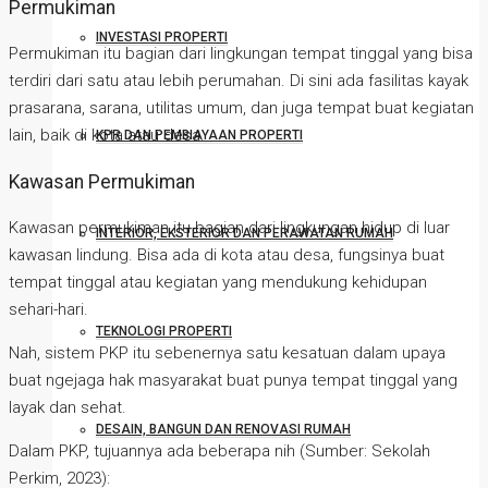
Permukiman
INVESTASI PROPERTI
Permukiman itu bagian dari lingkungan tempat tinggal yang bisa
terdiri dari satu atau lebih perumahan. Di sini ada fasilitas kayak
prasarana, sarana, utilitas umum, dan juga tempat buat kegiatan
lain, baik di kota atau desa.
KPR DAN PEMBIAYAAN PROPERTI
Kawasan Permukiman
Kawasan permukiman itu bagian dari lingkungan hidup di luar
INTERIOR, EKSTERIOR DAN PERAWATAN RUMAH
kawasan lindung. Bisa ada di kota atau desa, fungsinya buat
tempat tinggal atau kegiatan yang mendukung kehidupan
sehari-hari.
TEKNOLOGI PROPERTI
Nah, sistem PKP itu sebenernya satu kesatuan dalam upaya
buat ngejaga hak masyarakat buat punya tempat tinggal yang
layak dan sehat.
DESAIN, BANGUN DAN RENOVASI RUMAH
Dalam PKP, tujuannya ada beberapa nih (Sumber: Sekolah
Perkim, 2023):