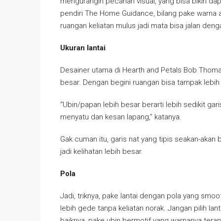
mengurangin pecahan visual, yang bisa bikin da
pendiri The Home Guidance, bilang pake warna at
ruangan keliatan mulus jadi mata bisa jalan deng
Ukuran lantai
Desainer utama di Hearth and Petals Bob Thomas
besar. Dengan begini ruangan bisa tampak lebih
“Ubin/papan lebih besar berarti lebih sedikit g
menyatu dan kesan lapang,” katanya.
Gak cuman itu, garis nat yang tipis seakan-akan
jadi kelihatan lebih besar.
Pola
Jadi, triknya, pake lantai dengan pola yang smoo
lebih gede tanpa keliatan norak. Jangan pilih lan
baiknya, pake ubin bermotif yang warnanya teran