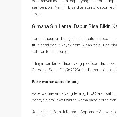
Ada banyak ide lantai dapur yang bisa bikin dapur t
sampe pola. Nah, ini bisa diterapin di dapur kec
kece.
Gimana Sih Lantai Dapur Bisa Bikin 
Lantai dapur tuh bisa jadi salah satu trik buat nam
fitur lantai dapur, kayak bentuk dan pola, juga bi
keliatan lebih lapang.
Intinya, cari lantai dapur yang pas buat dapur 
Gardens, Senin (11/9/2023), ini dia cara pilih lant
Pake warna-warna terang
Pake warna-warna yang terang, bro! Salah satu c
cahaya alami lewat warna-warna yang cerah dan
Rosie Elliot, Pemilik Kitchen Appliance Answer, 