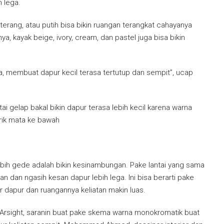
h lega.
terang, atau putih bisa bikin ruangan terangkat cahayanya
ya, kayak beige, ivory, cream, dan pastel juga bisa bikin
a, membuat dapur kecil terasa tertutup dan sempit”, ucap
tai gelap bakal bikin dapur terasa lebih kecil karena warna
rik mata ke bawah
n lebih gede adalah bikin kesinambungan. Pake lantai yang sama
an dan ngasih kesan dapur lebih lega. Ini bisa berarti pake
 dapur dan ruangannya keliatan makin luas.
i Arsight, saranin buat pake skema warna monokromatik buat