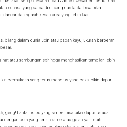
pur keliatan sempit. Mohammad Ahmed, desainer interior dan
au nuansa yang sama di dinding dan lantai bisa bikin
an lancar dan ngasih kesan area yang lebih luas.
, bilang dalam dunia ubin atau papan kayu, ukuran berperan
 besar.
aris nat atau sambungan sehingga menghasilkan tampilan lebih
 bikin permukaan yang terus-menerus yang bakal bikin dapur
th, geng! Lantai polos yang simpel bisa bikin dapur terasa
tai dengan pola yang terlalu rame atau gelap ya. Lebih
g dengan pola kecil yang ngulang-ulang, atau lantai kayu