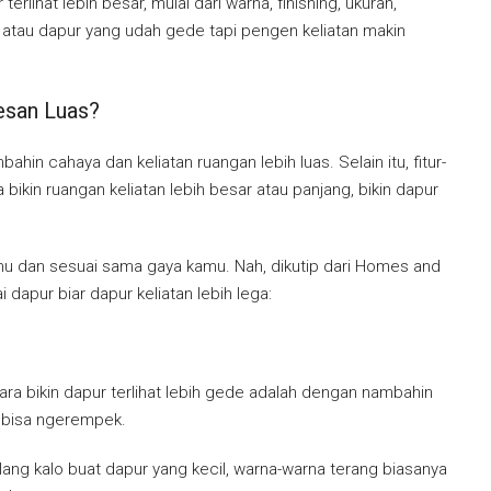
erlihat lebih besar, mulai dari warna, finishing, ukuran,
il atau dapur yang udah gede tapi pengen keliatan makin
Kesan Luas?
bahin cahaya dan keliatan ruangan lebih luas. Selain itu, fitur-
sa bikin ruangan keliatan lebih besar atau panjang, bikin dapur
kamu dan sesuai sama gaya kamu. Nah, dikutip dari Homes and
ai dapur biar dapur keliatan lebih lega:
ara bikin dapur terlihat lebih gede adalah dengan nambahin
 bisa ngerempek.
bilang kalo buat dapur yang kecil, warna-warna terang biasanya