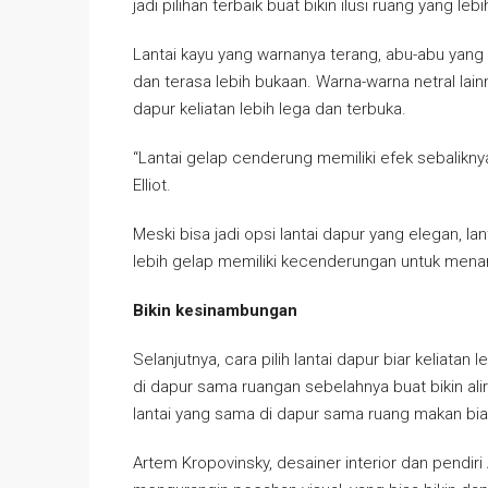
jadi pilihan terbaik buat bikin ilusi ruang yang lebi
Lantai kayu yang warnanya terang, abu-abu yang 
dan terasa lebih bukaan. Warna-warna netral lainn
dapur keliatan lebih lega dan terbuka.
“Lantai gelap cenderung memiliki efek sebalikny
Elliot.
Meski bisa jadi opsi lantai dapur yang elegan, lan
lebih gelap memiliki kecenderungan untuk mena
Bikin kesinambungan
Selanjutnya, cara pilih lantai dapur biar keliata
di dapur sama ruangan sebelahnya buat bikin alir
lantai yang sama di dapur sama ruang makan biar
Artem Kropovinsky, desainer interior dan pendir