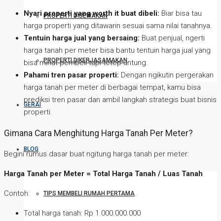
Nyari properti yang worth it buat dibeli:
Biar bisa tau
PROPERTI DISEWAKAN
harga properti yang ditawarin sesuai sama nilai tanahnya.
Tentuin harga jual yang bersaing:
Buat penjual, ngerti
harga tanah per meter bisa bantu tentuin harga jual yang
PROPERTI DIKERJASAMAKAN
bisa minat pembeli tapi tetep untung.
Pahami tren pasar properti:
Dengan ngikutin pergerakan
harga tanah per meter di berbagai tempat, kamu bisa
prediksi tren pasar dan ambil langkah strategis buat bisnis
GERAI
properti.
Gimana Cara Menghitung Harga Tanah Per Meter?
BLOG
Begini rumus dasar buat ngitung harga tanah per meter:
Harga Tanah per Meter = Total Harga Tanah / Luas Tanah
Contoh:
TIPS MEMBELI RUMAH PERTAMA
Total harga tanah: Rp 1.000.000.000