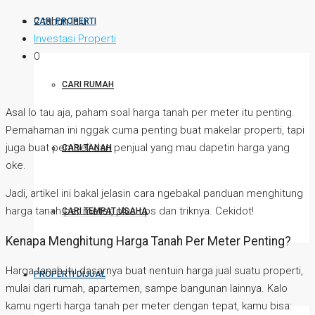
2 tahun lalu
CARI PROPERTI
Investasi Properti
0
CARI RUMAH
Asal lo tau aja, paham soal harga tanah per meter itu penting.
Pemahaman ini nggak cuma penting buat makelar properti, tapi
juga buat pembeli dan penjual yang mau dapetin harga yang
CARI TANAH
oke.
Jadi, artikel ini bakal jelasin cara ngebakal panduan menghitung
harga tanah per meter, plus tips dan triknya. Cekidot!
CARI TEMPAT USAHA
Kenapa Menghitung Harga Tanah Per Meter Penting?
Harga tanah itu dasarnya buat nentuin harga jual suatu properti,
PROPERTI DIJUAL
mulai dari rumah, apartemen, sampe bangunan lainnya. Kalo
kamu ngerti harga tanah per meter dengan tepat, kamu bisa: