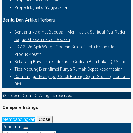
Properti Dijual di Sleman
Properti Dijual di Yogyakarta
Berita Dan Artikel Terbaru
Sendang Keramat Bagusan, Meniti Jejak Spiritual Kyai Raden
Bagus Khasantuko di Godean
FKY 2026 Ajak Warga Godean Sulap Plastik Kresek Jadi
Produk Kreatif
Sekarang Bayar Parkir di Pasar Godean Bisa Pakai QRIS Lho!
Tips Nabung Biar Mimpi Punya Rumah Cepat Kesampaian
Caturtunggal Menyapa, Gerak Bareng Cegah Stunting dari Usia
Dini
© PropertiDijual.ID - All rights reserved
Compare listings
Membandingkan
Close
Pencarian