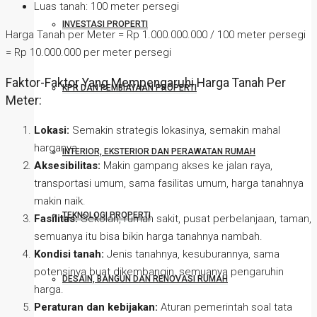
Luas tanah: 100 meter persegi
INVESTASI PROPERTI
Harga Tanah per Meter = Rp 1.000.000.000 / 100 meter persegi
= Rp 10.000.000 per meter persegi
Faktor-Faktor Yang Mempengaruhi Harga Tanah Per
KPR DAN PEMBIAYAAN PROPERTI
Meter:
Lokasi:
Semakin strategis lokasinya, semakin mahal
harganya.
INTERIOR, EKSTERIOR DAN PERAWATAN RUMAH
Aksesibilitas:
Makin gampang akses ke jalan raya,
transportasi umum, sama fasilitas umum, harga tanahnya
makin naik.
TEKNOLOGI PROPERTI
Fasilitas:
Sekolah, rumah sakit, pusat perbelanjaan, taman,
semuanya itu bisa bikin harga tanahnya nambah.
Kondisi tanah:
Jenis tanahnya, kesuburannya, sama
potensinya buat dikembangin, semuanya pengaruhin
DESAIN, BANGUN DAN RENOVASI RUMAH
harga.
Peraturan dan kebijakan:
Aturan pemerintah soal tata