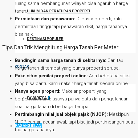
ruang sama pembangunan wilayah bisa ngaruhin harga
tanah.
HUKUM DAN PERATURAN PROPERTI
Permintaan dan penawaran:
Di pasar properti, kalo
permintaan tinggi tapi penawaran dikit, harga tanahnya
bisa naik.
DESTINASI POPULER
Tips Dan Trik Menghitung Harga Tanah Per Meter:
Bandingin sama harga tanah di sekitarnya:
Cari tau
KONTAK
harga tanah di tempat yang punya properti serupa.
Pake situs penilai properti online:
Ada beberapa situs
yang bisa bantu kamu naksir harga tanah secara online.
Nanya agen properti:
Makelar properti yang
FAVORITES
0
berpengalaman biasanya punya data dan pengetahuan
soal harga tanah di berbagai tempat.
Pertimbangin nilai jual objek pajak (NJOP):
Meskipun
NJOP cuman acuan awal, tapi bisa jadi pertimbangan buat
PASANG IKLAN
tau harga tanahnya.