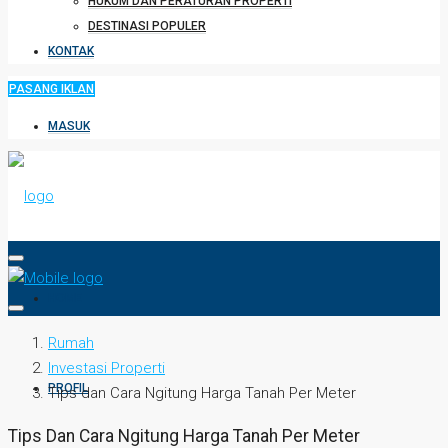
HUKUM DAN PERATURAN PROPERTI
DESTINASI POPULER
KONTAK
PASANG IKLAN
MASUK
HOME
Rumah
Investasi Properti
PROFIL
Tips dan Cara Ngitung Harga Tanah Per Meter
Tips Dan Cara Ngitung Harga Tanah Per Meter