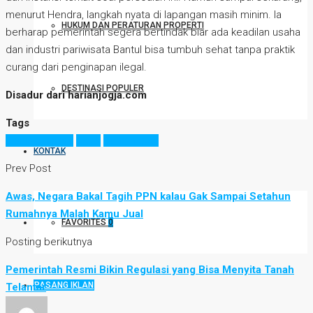
menurut Hendra, langkah nyata di lapangan masih minim. Ia
HUKUM DAN PERATURAN PROPERTI
berharap pemerintah segera bertindak biar ada keadilan usaha
dan industri pariwisata Bantul bisa tumbuh sehat tanpa praktik
curang dari penginapan ilegal.
DESTINASI POPULER
Disadur dari harianjogja.com
Tags
bisnis properti
pajak
penginapan
KONTAK
Prev Post
Awas, Negara Bakal Tagih PPN kalau Gak Sampai Setahun
Rumahnya Malah Kamu Jual
FAVORITES
0
Posting berikutnya
Pemerintah Resmi Bikin Regulasi yang Bisa Menyita Tanah
PASANG IKLAN
Telantar