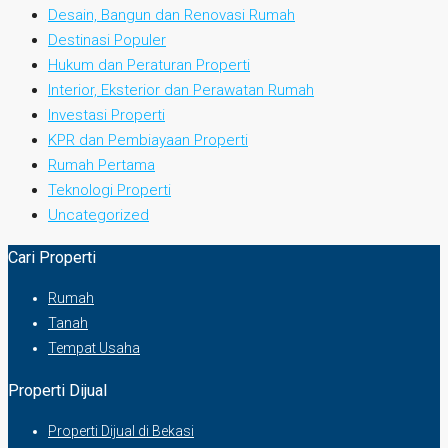
Desain, Bangun dan Renovasi Rumah
Destinasi Populer
Hukum dan Peraturan Properti
Interior, Eksterior dan Perawatan Rumah
Investasi Properti
KPR dan Pembiayaan Properti
Rumah Pertama
Teknologi Properti
Uncategorized
Cari Properti
Rumah
Tanah
Tempat Usaha
Properti Dijual
Properti Dijual di Bekasi