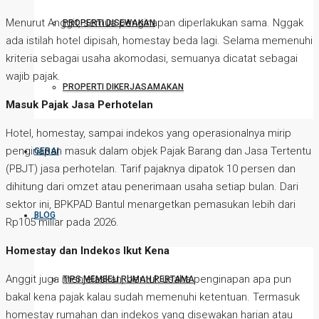
Menurut Anggit, semua penginapan diperlakukan sama. Nggak
PROPERTI DISEWAKAN
ada istilah hotel dipisah, homestay beda lagi. Selama memenuhi
kriteria sebagai usaha akomodasi, semuanya dicatat sebagai
wajib pajak.
PROPERTI DIKERJASAMAKAN
Masuk Pajak Jasa Perhotelan
Hotel, homestay, sampai indekos yang operasionalnya mirip
penginapan masuk dalam objek Pajak Barang dan Jasa Tertentu
GERAI
(PBJT) jasa perhotelan. Tarif pajaknya dipatok 10 persen dan
dihitung dari omzet atau penerimaan usaha setiap bulan. Dari
sektor ini, BPKPAD Bantul menargetkan pemasukan lebih dari
BLOG
Rp105 miliar pada 2026.
Homestay dan Indekos Ikut Kena
Anggit juga menjelaskan, bentuk usaha penginapan apa pun
TIPS MEMBELI RUMAH PERTAMA
bakal kena pajak kalau sudah memenuhi ketentuan. Termasuk
homestay rumahan dan indekos yang disewakan harian atau