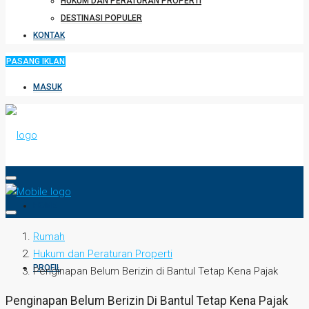
HUKUM DAN PERATURAN PROPERTI
DESTINASI POPULER
KONTAK
PASANG IKLAN
MASUK
HOME
Rumah
Hukum dan Peraturan Properti
PROFIL
Penginapan Belum Berizin di Bantul Tetap Kena Pajak
Penginapan Belum Berizin Di Bantul Tetap Kena Pajak