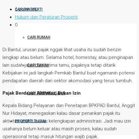
6 bulan lalu
CARI PROPERTI
Hukum dan Peraturan Properti
0
CARI RUMAH
Di Bantul, urusan pajak nggak lihat usaha itu sudah berizin
lengkap atau belum. Selama hotel, homestay, atau penginapan
lain sudah jalan dan terima tamu, pajaknya tetap ditarik.
CARI TANAH
Kebijakan ini jadi langkah Pemkab Bantul buat ngamanin potensi
pendapatan daerah dari sektor akomodasi yang terus tumbuh.
Pajak Berdasar Aktivitas, Bukan Izin
CARI TEMPAT USAHA
Kepala Bidang Pelayanan dan Penetapan BPKPAD Bantul, Anggit
Nur Hidayat, menegaskan kalau dasar penarikan pajak itu
aktivitas usaha, bukan kelengkapan administrasi. Jadi mau izin
PROPERTI DIJUAL
usahanya belum keluar atau masih proses, kalau sudah
operasional tetap masuk hitungan wajib pajak.