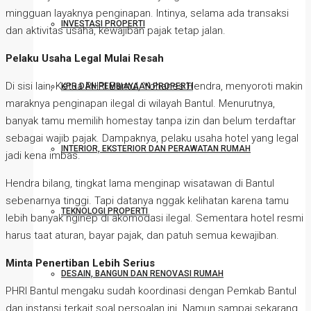
mingguan layaknya penginapan. Intinya, selama ada transaksi
INVESTASI PROPERTI
dan aktivitas usaha, kewajiban pajak tetap jalan.
Pelaku Usaha Legal Mulai Resah
Di sisi lain, Ketua PHRI Bantul, Yohanes Hendra, menyoroti makin
KPR DAN PEMBIAYAAN PROPERTI
maraknya penginapan ilegal di wilayah Bantul. Menurutnya,
banyak tamu memilih homestay tanpa izin dan belum terdaftar
sebagai wajib pajak. Dampaknya, pelaku usaha hotel yang legal
INTERIOR, EKSTERIOR DAN PERAWATAN RUMAH
jadi kena imbas.
Hendra bilang, tingkat lama menginap wisatawan di Bantul
sebenarnya tinggi. Tapi datanya nggak kelihatan karena tamu
TEKNOLOGI PROPERTI
lebih banyak nginep di akomodasi ilegal. Sementara hotel resmi
harus taat aturan, bayar pajak, dan patuh semua kewajiban.
Minta Penertiban Lebih Serius
DESAIN, BANGUN DAN RENOVASI RUMAH
PHRI Bantul mengaku sudah koordinasi dengan Pemkab Bantul
dan instansi terkait soal persoalan ini. Namun sampai sekarang,