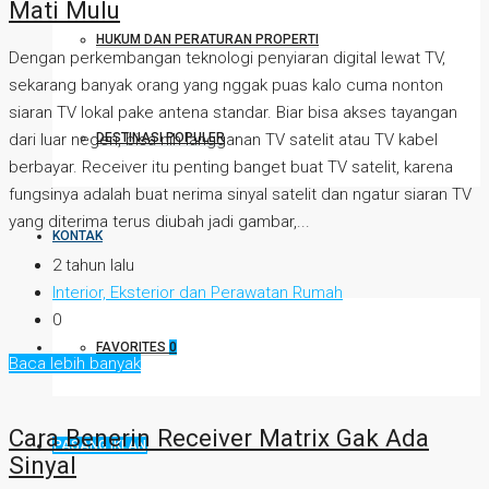
Mati Mulu
HUKUM DAN PERATURAN PROPERTI
Dengan perkembangan teknologi penyiaran digital lewat TV,
sekarang banyak orang yang nggak puas kalo cuma nonton
siaran TV lokal pake antena standar. Biar bisa akses tayangan
dari luar negeri, bisa nih langganan TV satelit atau TV kabel
DESTINASI POPULER
berbayar. Receiver itu penting banget buat TV satelit, karena
fungsinya adalah buat nerima sinyal satelit dan ngatur siaran TV
yang diterima terus diubah jadi gambar,...
KONTAK
2 tahun lalu
Interior, Eksterior dan Perawatan Rumah
0
FAVORITES
0
Baca lebih banyak
Cara Benerin Receiver Matrix Gak Ada
PASANG IKLAN
Sinyal