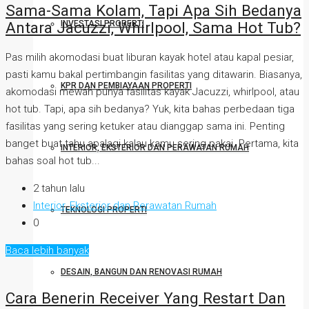
Sama-Sama Kolam, Tapi Apa Sih Bedanya
Antara Jacuzzi, Whirlpool, Sama Hot Tub?
INVESTASI PROPERTI
Pas milih akomodasi buat liburan kayak hotel atau kapal pesiar,
pasti kamu bakal pertimbangin fasilitas yang ditawarin. Biasanya,
KPR DAN PEMBIAYAAN PROPERTI
akomodasi mewah punya fasilitas kayak Jacuzzi, whirlpool, atau
hot tub. Tapi, apa sih bedanya? Yuk, kita bahas perbedaan tiga
fasilitas yang sering ketuker atau dianggap sama ini. Penting
banget buat tahu apalagi kalau kamu sering pakai. Pertama, kita
INTERIOR, EKSTERIOR DAN PERAWATAN RUMAH
bahas soal hot tub...
2 tahun lalu
Interior, Eksterior dan Perawatan Rumah
TEKNOLOGI PROPERTI
0
Baca lebih banyak
DESAIN, BANGUN DAN RENOVASI RUMAH
Cara Benerin Receiver Yang Restart Dan