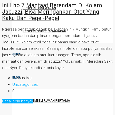
Ini Lho 7 Manfaat Berendam Di Kolam
PROPERTI DISEWAKAN
Jacuzzi, Bisa Meringankan Otot Yang
Kaku Dan Pegel-Pegel
Ngerasa penat dan capek belakangan ini? Mungkin, kamu butuh
PROPERTI DIKERJASAMAKAN
nyegerin badan dan pikiran dengan berendam di jacuzzi.
Jacuzzi itu kolam kecil berisi air panas yang dipake buat
hidroterapi dan relaksasi. Biasanya, hotel dan spa punya fasilitas
GERAI
jacuzzi, bisa di dalam atau luar ruangan. Terus, apa aja sih
manfaat dari berendam di jacuzzi? Yuk, simak! 1. Meredain Sakit
dan Nyeri Punya kondisi kronis kayak...
BLOG
2 tahun lalu
Uncategorized
0
TIPS MEMBELI RUMAH PERTAMA
Baca lebih banyak