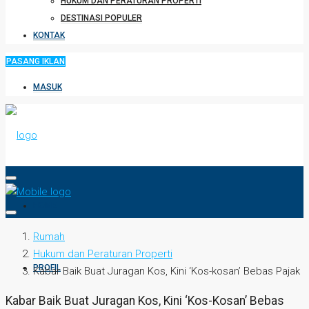
HUKUM DAN PERATURAN PROPERTI
DESTINASI POPULER
KONTAK
PASANG IKLAN
MASUK
HOME
Rumah
Hukum dan Peraturan Properti
PROFIL
Kabar Baik Buat Juragan Kos, Kini ‘Kos-kosan’ Bebas Pajak
Kabar Baik Buat Juragan Kos, Kini ‘Kos-Kosan’ Bebas