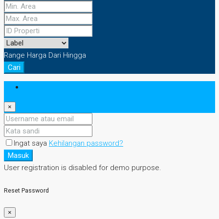
Range Harga
Dari
Hingga
Cari
Masuk
×
Ingat saya
Kehilangan password?
Masuk
User registration is disabled for demo purpose.
Reset Password
×