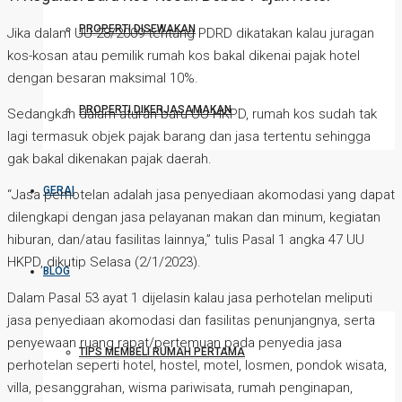
PROPERTI DISEWAKAN
Jika dalam UU 28/2009 tentang PDRD dikatakan kalau juragan
kos-kosan atau pemilik rumah kos bakal dikenai pajak hotel
dengan besaran maksimal 10%.
PROPERTI DIKERJASAMAKAN
Sedangkan dalam aturan baru UU HKPD, rumah kos sudah tak
lagi termasuk objek pajak barang dan jasa tertentu sehingga
gak bakal dikenakan pajak daerah.
GERAI
“Jasa perhotelan adalah jasa penyediaan akomodasi yang dapat
dilengkapi dengan jasa pelayanan makan dan minum, kegiatan
hiburan, dan/atau fasilitas lainnya,” tulis Pasal 1 angka 47 UU
HKPD, dikutip Selasa (2/1/2023).
BLOG
Dalam Pasal 53 ayat 1 dijelasin kalau jasa perhotelan meliputi
jasa penyediaan akomodasi dan fasilitas penunjangnya, serta
penyewaan ruang rapat/pertemuan pada penyedia jasa
TIPS MEMBELI RUMAH PERTAMA
perhotelan seperti hotel, hostel, motel, losmen, pondok wisata,
villa, pesanggrahan, wisma pariwisata, rumah penginapan,