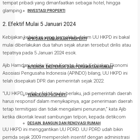
tempat pribadi yang dimanfaatkan sebagai hotel, hingga
glamping.
INVESTASI PROPERTI
2. Efektif Mulai 5 Januari 2024
Kebijakan-kebijakan yang termaktub dalam UU HKPD ini bakal
KPR DAN PEMBIAYAAN PROPERTI
mulai diberlakukan dua tahun sejak aturan tersebut dirilis atau
tepatnya pada 5 Januari 2024 esok.
Ajib Hamdani selaku Ketua Komite Analis Kebijakan Ekonomi
INTERIOR, EKSTERIOR DAN PERAWATAN RUMAH
Asosiasi Pengusaha Indonesia (APINDO) bilang, UU HKPD ini
telah disepakati DPR dan pemerintah sejak 2022.
“UU HKPD sudah efektif mulai berlaku, jadi pemerintah daerah
TEKNOLOGI PROPERTI
harus responsif dalam menyikapinya, agar penerimaan daerah
tetap termitigasi dan tidak mengalami penurunan,” kata Ajib
ketika dikontak lewat sambungan telpon, kepada detikcom
DESAIN, BANGUN DAN RENOVASI RUMAH
UU HKPD ini menggantikan UU PDRD. UU PDRD udah bikin
pemda sejak 2009 memperoleh insentif dengan administrasi