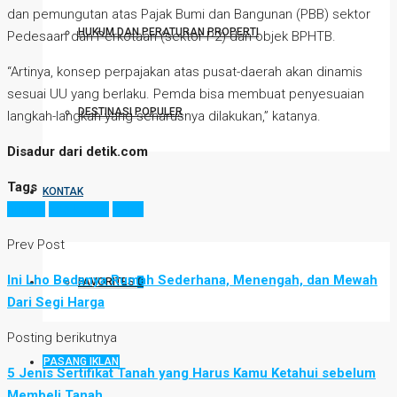
dan pemungutan atas Pajak Bumi dan Bangunan (PBB) sektor
HUKUM DAN PERATURAN PROPERTI
Pedesaan dan Perkotaan (sektor P2) dan objek BPHTB.
“Artinya, konsep perpajakan atas pusat-daerah akan dinamis
sesuai UU yang berlaku. Pemda bisa membuat penyesuaian
DESTINASI POPULER
langkah-langkah yang seharusnya dilakukan,” katanya.
Disadur dari detik.com
Tags
KONTAK
hunian
kos-kosan
pajak
Prev Post
Ini Lho Bedanya Rumah Sederhana, Menengah, dan Mewah
FAVORITES
0
Dari Segi Harga
Posting berikutnya
PASANG IKLAN
5 Jenis Sertifikat Tanah yang Harus Kamu Ketahui sebelum
Membeli Tanah